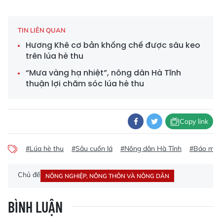
TIN LIÊN QUAN
Hương Khê cơ bản khống chế được sâu keo
trên lúa hè thu
“Mưa vàng hạ nhiệt”, nông dân Hà Tĩnh
thuận lợi chăm sóc lúa hè thu
Copy link
#Lúa hè thu
#Sâu cuốn lá
#Nông dân Hà Tĩnh
#Báo mới
Chủ đề
NÔNG NGHIỆP, NÔNG THÔN VÀ NÔNG DÂN
BÌNH LUẬN