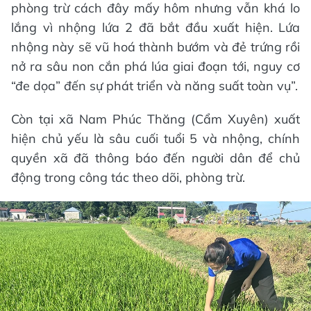
phòng trừ cách đây mấy hôm nhưng vẫn khá lo
lắng vì nhộng lứa 2 đã bắt đầu xuất hiện. Lứa
nhộng này sẽ vũ hoá thành bướm và đẻ trứng rồi
nở ra sâu non cắn phá lúa giai đoạn tới, nguy cơ
“đe dọa” đến sự phát triển và năng suất toàn vụ”.
Còn tại xã Nam Phúc Thăng (Cẩm Xuyên) xuất
hiện chủ yếu là sâu cuối tuổi 5 và nhộng, chính
quyền xã đã thông báo đến người dân để chủ
động trong công tác theo dõi, phòng trừ.