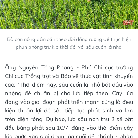
Bà con nông dân cần theo dõi đồng ruộng để thực hiện
phun phòng trừ kịp thời đối với sâu cuốn lá nhỏ.
Ông Nguyễn Tống Phong - Phó Chi cục trưởng
Chi cục Trồng trọt và Bảo vệ thực vật tỉnh khuyến
cáo: "Thời điểm này, sâu cuốn lá nhỏ bắt đầu vào
nhộng để chuẩn bị cho lứa tiếp theo. Cây lúa
đang vào giai đoạn phát triển mạnh cũng là điều
kiện thuận lợi để sâu tiếp tục phát sinh và lan
trên diện rộng. Dự báo, lứa sâu non thứ 2 sẽ bắt
đầu bùng phát sau 10/7, đúng vào thời điểm cây
lúa bước vào giai đoạn lúa cuối đẻ nhánh - phân