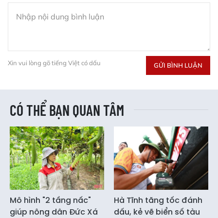
Xin vui lòng gõ tiếng Việt có dấu
GỬI BÌNH LUẬN
CÓ THỂ BẠN QUAN TÂM
Mô hình "2 tầng nấc"
Hà Tĩnh tăng tốc đánh
giúp nông dân Đức Xá
dấu, kẻ vẽ biển số tàu