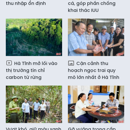
thu nhập ổn định
cá, góp phần chống
khai thác IUU
Hà Tĩnh mở lối vào
Cận cảnh thu
thị trường tín chỉ
hoạch ngọc trai quy
carbon từ rừng
mô lớn nhất ở Hà Tĩnh
Vượt khó, giữ màu xanh
Gỡ vướng trong cấp