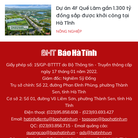
Dự án 4F Quế Lâm gần 1.300 tỷ
đồng sắp được khởi công tại
Hà Tĩnh
NÔNG NGHIỆP
Giấy phép số: 15/GP-BTTTT do Bộ Thông tin - Truyền thông cấp
ngày 17 tháng 01 năm 2022.
Giám đốc: Nghiêm Sỹ Đống
Trụ sở chính: Số 22, đường Phan Đình Phùng, phường Thành
Sen, tỉnh Hà Tĩnh
Cơ sở 2: Số 01, đường Võ Liêm Sơn, phường Thành Sen, tỉnh Hà
Tĩnh
Điện thoại: (023)95.858.608 - (023)93.693.427
Email:
hatinhdientu@baohatinh.vn
-
toasoan@baohatinh.vn
QC: (023)93.856.715 - Email quảng cáo:
quangcao@baohatinh.vn
-
ads@hatinhtv.vn