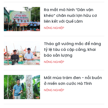
Ra mắt mô hình “Dân vận
khéo” chăn nuôi lợn hữu cơ
liên kết với Quế Lâm
NÔNG NGHIỆP
Tháo gỡ vướng mắc để nâng
tỷ lệ tàu cá cập cảng, khai
báo sản lượng
NÔNG NGHIỆP
Mất mùa trám đen - nỗi buồn
ở miền sơn cước Hà Tĩnh
NÔNG NGHIỆP