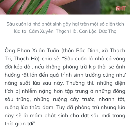
Sâu cuốn lá nhỏ phát sinh gây hại trên một số diện tích
lúa tại Cẩm Xuyên, Thạch Hà, Can Lộc, Đức Thọ
Ông Phan Xuân Tuấn (thôn Bắc Dinh, xã Thạch
Trị, Thạch Hà) chia sẻ: “Sâu cuốn lá nhỏ có vòng
đời kéo dài, nếu không phòng trừ kịp thời sẽ ảnh
hưởng rất lớn đến quá trình sinh trưởng cũng như
năng suất lúa sau này. Thường thì, những diện
tích bị nhiễm nặng hơn tập trung ở những đồng
sâu trũng, những ruộng cấy trước, nhanh tốt,
ruộng lúa thừa đạm. Tuy đã phòng trừ nhưng lứa
này sẽ là mầm phát sinh cho đợt sâu mới trong
thời gian tới”.