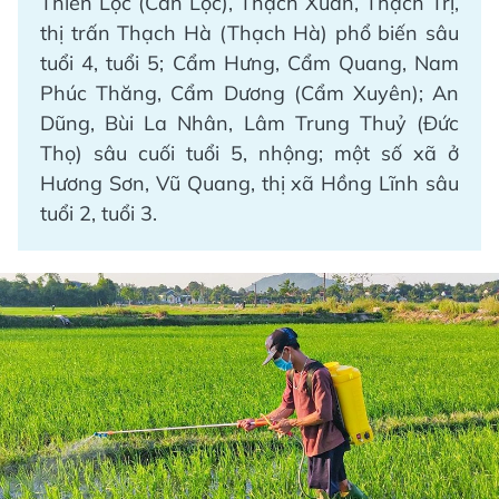
Thiên Lộc (Can Lộc), Thạch Xuân, Thạch Trị,
thị trấn Thạch Hà (Thạch Hà) phổ biến sâu
tuổi 4, tuổi 5; Cẩm Hưng, Cẩm Quang, Nam
Phúc Thăng, Cẩm Dương (Cẩm Xuyên); An
Dũng, Bùi La Nhân, Lâm Trung Thuỷ (Đức
Thọ) sâu cuối tuổi 5, nhộng; một số xã ở
Hương Sơn, Vũ Quang, thị xã Hồng Lĩnh sâu
tuổi 2, tuổi 3.