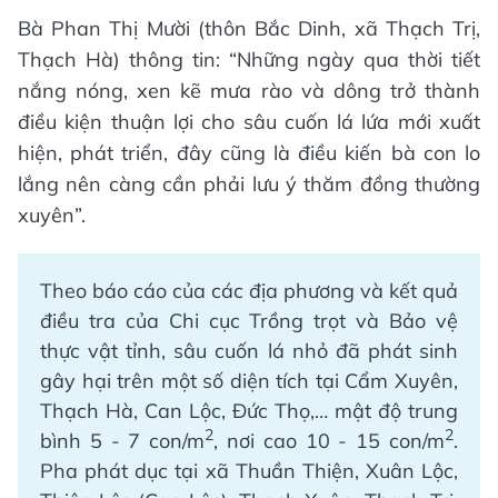
Bà Phan Thị Mười (thôn Bắc Dinh, xã Thạch Trị,
Thạch Hà) thông tin: “Những ngày qua thời tiết
nắng nóng, xen kẽ mưa rào và dông trở thành
điều kiện thuận lợi cho sâu cuốn lá lứa mới xuất
hiện, phát triển, đây cũng là điều kiến bà con lo
lắng nên càng cần phải lưu ý thăm đồng thường
xuyên”.
Theo báo cáo của các địa phương và kết quả
điều tra của Chi cục Trồng trọt và Bảo vệ
thực vật tỉnh, sâu cuốn lá nhỏ đã phát sinh
gây hại trên một số diện tích tại Cẩm Xuyên,
Thạch Hà, Can Lộc, Đức Thọ,… mật độ trung
2
2
bình 5 - 7 con/m
, nơi cao 10 - 15 con/m
.
Pha phát dục tại xã Thuần Thiện, Xuân Lộc,