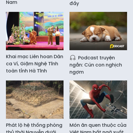
Nam
đầy
Khai mạc Liên hoan Dân
Podcast truyện
ca Ví, Giặm Nghệ Tĩnh
ngắn: Cún con nghịch
toàn tỉnh Hà Tĩnh
ngợm
Phát lộ hệ thống phòng
Món ăn quen thuộc của
thủ thời Nguyễn dưới
Việt Nam bất ngờ xuất