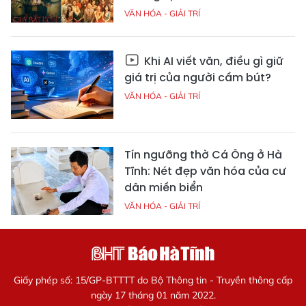
VĂN HÓA - GIẢI TRÍ
Khi AI viết văn, điều gì giữ
giá trị của người cầm bút?
VĂN HÓA - GIẢI TRÍ
Tín ngưỡng thờ Cá Ông ở Hà
Tĩnh: Nét đẹp văn hóa của cư
dân miền biển
VĂN HÓA - GIẢI TRÍ
Giấy phép số: 15/GP-BTTTT do Bộ Thông tin - Truyền thông cấp
ngày 17 tháng 01 năm 2022.