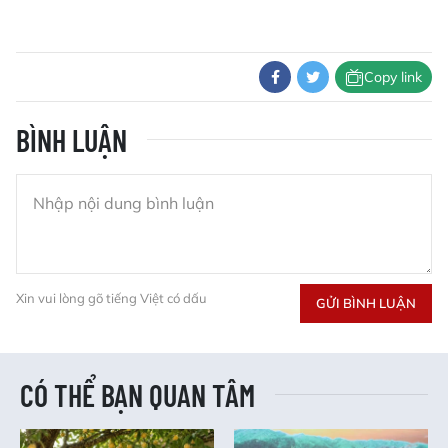
Copy link
BÌNH LUẬN
Xin vui lòng gõ tiếng Việt có dấu
GỬI BÌNH LUẬN
CÓ THỂ BẠN QUAN TÂM