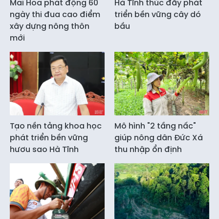
Mai Hoa phát động 60
Hà Tĩnh thúc đẩy phát
ngày thi đua cao điểm
triển bền vững cây dó
xây dựng nông thôn
bầu
mới
Tạo nền tảng khoa học
Mô hình "2 tầng nấc"
phát triển bền vững
giúp nông dân Đức Xá
hươu sao Hà Tĩnh
thu nhập ổn định