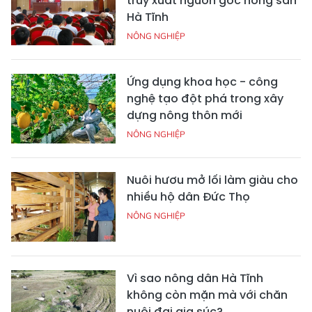
truy xuất nguồn gốc nông sản
Hà Tĩnh
NÔNG NGHIỆP
Ứng dụng khoa học - công
nghệ tạo đột phá trong xây
dựng nông thôn mới
NÔNG NGHIỆP
Nuôi hươu mở lối làm giàu cho
nhiều hộ dân Đức Thọ
NÔNG NGHIỆP
Vì sao nông dân Hà Tĩnh
không còn mặn mà với chăn
nuôi đại gia súc?