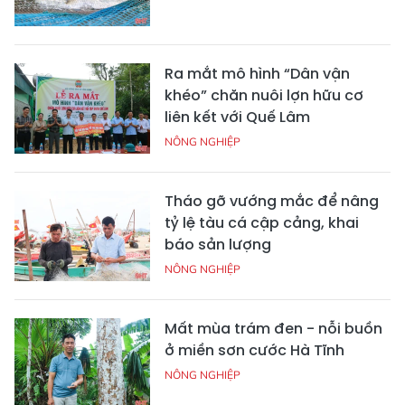
Ra mắt mô hình “Dân vận
khéo” chăn nuôi lợn hữu cơ
liên kết với Quế Lâm
NÔNG NGHIỆP
Tháo gỡ vướng mắc để nâng
tỷ lệ tàu cá cập cảng, khai
báo sản lượng
NÔNG NGHIỆP
Mất mùa trám đen - nỗi buồn
ở miền sơn cước Hà Tĩnh
NÔNG NGHIỆP