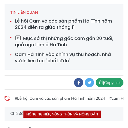
TIN LIÊN QUAN
Lễ hội Cam và các sản phẩm Hà Tĩnh năm
2024 diễn ra giữa tháng 11
Mục sở thị những gốc cam gần 20 tuổi,
quả ngọt lịm ở Hà Tĩnh
Cam Hà Tĩnh vào chính vụ thu hoạch, nhà
vườn liên tục "chốt đơn"
Copy link
#Lễ hội Cam và các sản phẩm Hà Tĩnh năm 2024
#cam Hà 
Chủ đề
NÔNG NGHIỆP, NÔNG THÔN VÀ NÔNG DÂN