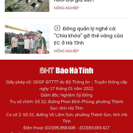
NÔNG NGHIỆP
Đồng quản lý nghề cá:
"Chìa khóa" gỡ thẻ vàng của
EC ở Hà Tĩnh
NÔNG NGHIỆP
Giấy phép số: 15/GP-BTTTT do Bộ Thông tin - Truyền thông cấp
ngày 17 tháng 01 năm 2022.
Giám đốc: Nghiêm Sỹ Đống
Trụ sở chính: Số 22, đường Phan Đình Phùng, phường Thành
Sen, tỉnh Hà Tĩnh
Cơ sở 2: Số 01, đường Võ Liêm Sơn, phường Thành Sen, tỉnh Hà
Tĩnh
Điện thoại: (023)95.858.608 - (023)93.693.427