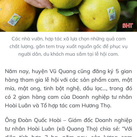
Các nhà vườn, hợp tác xã lựa chọn những quả cam
chất lượng, gắn tem truy xuất nguồn gốc để phục vụ
người dân, du khách mua sắm tại lễ hội cam.
Năm nay, huyện Vũ Quang cũng đăng ký 5 gian
hàng tham gia lễ hội với các sản phẩm cam, mật
mía, mật ong, tinh bột nghệ, dầu lạc…, trong đó
có 2 gian hàng cam của Doanh nghiệp tư nhân
Hoài Luân và Tổ hợp tác cam Hương Thọ.
Ông Đoàn Quốc Hoài – Giám đốc Doanh nghiệp
tư nhân Hoài Luân (xã Quang Thọ) chia sẻ: “Với