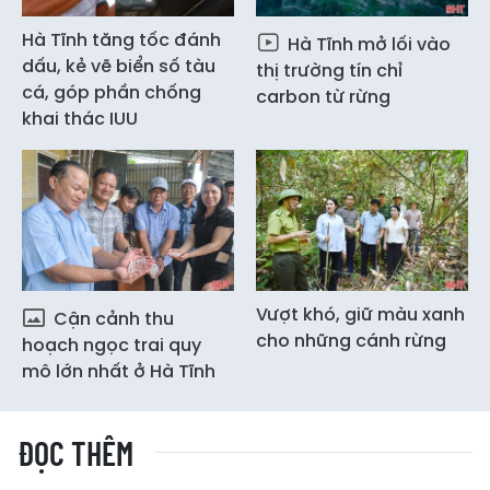
Hà Tĩnh tăng tốc đánh
Hà Tĩnh mở lối vào
dấu, kẻ vẽ biển số tàu
thị trường tín chỉ
cá, góp phần chống
carbon từ rừng
khai thác IUU
Vượt khó, giữ màu xanh
Cận cảnh thu
cho những cánh rừng
hoạch ngọc trai quy
mô lớn nhất ở Hà Tĩnh
ĐỌC THÊM