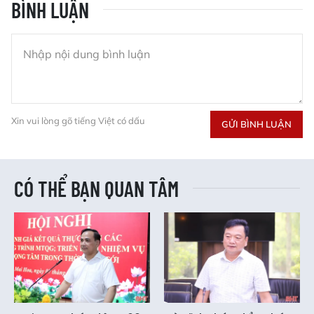
BÌNH LUẬN
Xin vui lòng gõ tiếng Việt có dấu
GỬI BÌNH LUẬN
CÓ THỂ BẠN QUAN TÂM