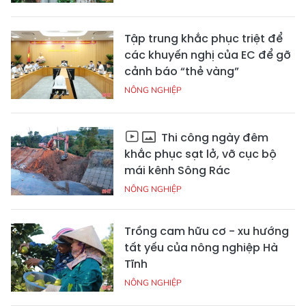
Tập trung khắc phục triệt để
các khuyến nghị của EC để gỡ
cảnh báo “thẻ vàng”
NÔNG NGHIỆP
Thi công ngày đêm
khắc phục sạt lở, vỡ cục bộ
mái kênh Sông Rác
NÔNG NGHIỆP
Trồng cam hữu cơ - xu hướng
tất yếu của nông nghiệp Hà
Tĩnh
NÔNG NGHIỆP