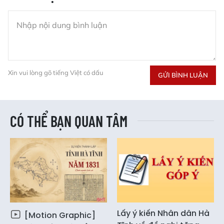
Xin vui lòng gõ tiếng Việt có dấu
GỬI BÌNH LUẬN
CÓ THỂ BẠN QUAN TÂM
Lấy ý kiến Nhân dân Hà
[Motion Graphic]