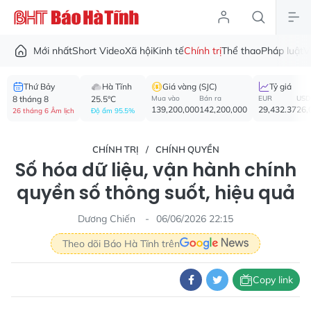
Mới nhất
Short Video
Xã hội
Kinh tế
Chính trị
Thể thao
Pháp luật
V
Thứ Bảy
Hà Tĩnh
Giá vàng (SJC)
Tỷ giá
8 tháng 8
25.5°C
Mua vào
Bán ra
EUR
USD
139,200,000
142,200,000
29,432.37
26,
26 tháng 6 Âm lịch
Độ ẩm 95.5%
CHÍNH TRỊ
CHÍNH QUYỀN
Số hóa dữ liệu, vận hành chính
quyền số thông suốt, hiệu quả
Dương Chiến
06/06/2026 22:15
Theo dõi Báo Hà Tĩnh trên
Copy link