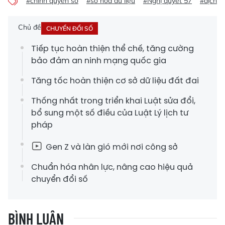
#chính quyền số
#số hóa dữ liệu
#Nghị quyết 57
#dịch v
Chủ đề
CHUYỂN ĐỔI SỐ
Tiếp tục hoàn thiện thể chế, tăng cường
bảo đảm an ninh mạng quốc gia
Tăng tốc hoàn thiện cơ sở dữ liệu đất đai
Thống nhất trong triển khai Luật sửa đổi,
bổ sung một số điều của Luật Lý lịch tư
pháp
Gen Z và làn gió mới nơi công sở
Chuẩn hóa nhân lực, nâng cao hiệu quả
chuyển đổi số
BÌNH LUẬN