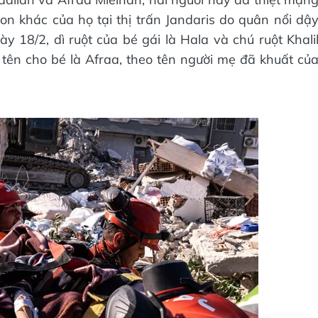
n khác của họ tại thị trấn Jandaris do quân nổi dậ
y 18/2, dì ruột của bé gái là Hala và chú ruột Khali
tên cho bé là Afraa, theo tên người mẹ đã khuất củ