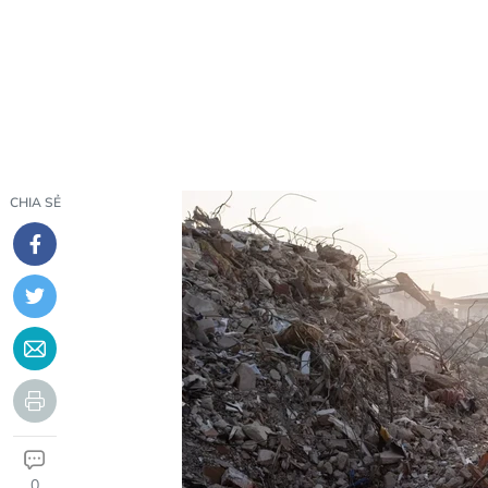
CHIA SẺ
0