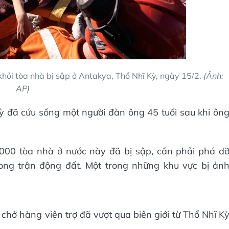
khỏi tòa nhà bị sập ở Antakya, Thổ Nhĩ Kỳ, ngày 15/2.
(Ảnh:
AP)
ỳ đã cứu sống một người đàn ông 45 tuổi sau khi ôn
.000 tòa nhà ở nước này đã bị sập, cần phải phá d
ong trận động đất. Một trong những khu vực bị ản
chở hàng viện trợ đã vượt qua biên giới từ Thổ Nhĩ K
.