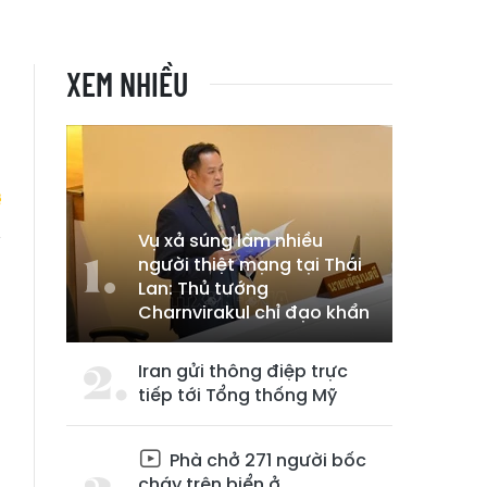
XEM NHIỀU
Vụ xả súng làm nhiều
người thiệt mạng tại Thái
ó
Lan: Thủ tướng
Charnvirakul chỉ đạo khẩn
Iran gửi thông điệp trực
tiếp tới Tổng thống Mỹ
Phà chở 271 người bốc
cháy trên biển ở