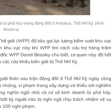
hà bị phá hủy trong động đất ở Antakya, Thổ Nhĩ Kỳ.
(Ảnh:
Reuters)
ế giới (WFP) đã kêu gọi lực lượng kiểm soát khu vự
n khu vực này khi WFP tìm cách cứu trợ hàng tră
 đốc WFP David Beasley cho biết, cơ quan này đã hế
các cửa khẩu biên giới từ Thổ Nhĩ Kỳ.
gười thân sau trận động đất ở Thổ Nhĩ Kỳ ngày càn
am nhũng, vi phạm trong xây dựng và thiếu sót nghiê
àng nghìn ngôi nhà và cơ sở kinh doanh bị phá hủy
bất kỳ người nào bị nghi ngờ chịu trách nhiệm về v
ơn 100 nghi phạm.