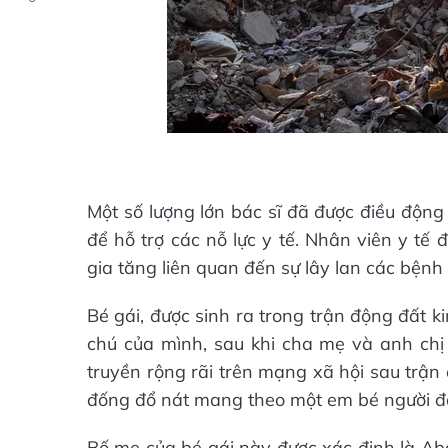
Một số lượng lớn bác sĩ đã được điều độn
để hỗ trợ các nỗ lực y tế. Nhân viên y tế
gia tăng liên quan đến sự lây lan các bệnh
Bé gái, được sinh ra trong trận động đất k
chú của mình, sau khi cha mẹ và anh ch
truyền rộng rãi trên mạng xã hội sau trận
đống đổ nát mang theo một em bé người đầ
Bố mẹ của bé gái này được xác định là Abd