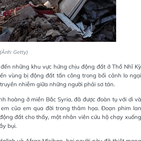
(Ảnh: Getty)
g đến những khu vực hứng chịu động đất ở Thổ Nhĩ K
 đến vùng bị động đất tấn công trong bối cảnh lo ngạ
 truyền nhiễm giữa những người phải sơ tán.
inh hoàng ở miền Bắc Syria, đã được đoàn tụ với dì v
ị em của em qua đời trong thảm họa. Đoạn phim la
 động đất cho thấy, một nhân viên cứu hộ chạy xuốn
y bụi.
allah và Afraa Mleihan, hai người này đã thiệt mạn