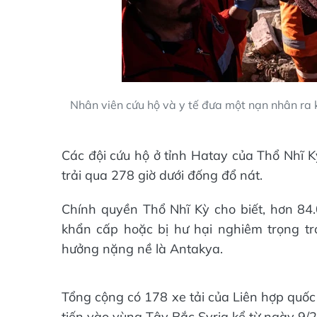
Nhân viên cứu hộ và y tế đưa một nạn nhân ra 
Các đội cứu hộ ở tỉnh Hatay của Thổ Nhĩ K
trải qua 278 giờ dưới đống đổ nát.
Chính quyền Thổ Nhĩ Kỳ cho biết, hơn 84
khẩn cấp hoặc bị hư hại nghiêm trọng tr
hưởng nặng nề là Antakya.
Tổng cộng có 178 xe tải của Liên hợp quốc 
tiến vào vùng Tây Bắc Syria kể từ ngày 9/2