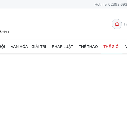
Hotline: 02393.69
T
HỘI
VĂN HÓA - GIẢI TRÍ
PHÁP LUẬT
THỂ THAO
THẾ GIỚI