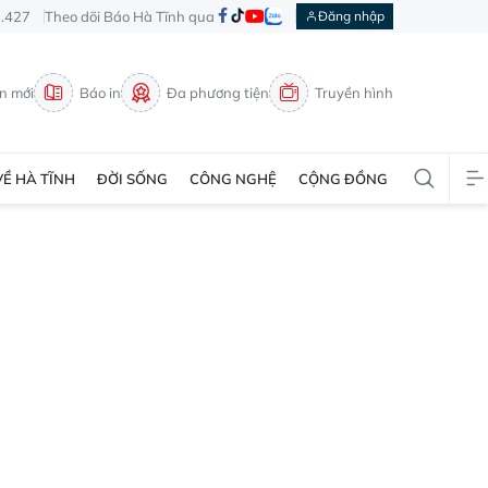
3.427
Theo dõi Báo Hà Tĩnh qua
Đăng nhập
in mới
Báo in
Đa phương tiện
Truyền hình
VỀ HÀ TĨNH
ĐỜI SỐNG
CÔNG NGHỆ
CỘNG ĐỒNG