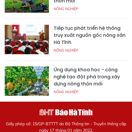
thôn mới
NÔNG NGHIỆP
Tiếp tục phát triển hệ thống
truy xuất nguồn gốc nông sản
Hà Tĩnh
NÔNG NGHIỆP
Ứng dụng khoa học - công
nghệ tạo đột phá trong xây
dựng nông thôn mới
NÔNG NGHIỆP
Giấy phép số: 15/GP-BTTTT do Bộ Thông tin - Truyền thông cấp
ngày 17 tháng 01 năm 2022.