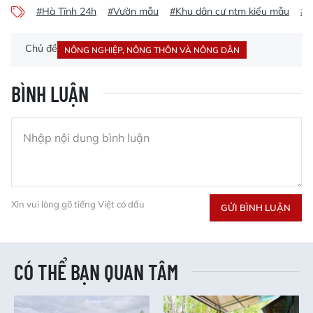
#Hà Tĩnh 24h
#Vườn mẫu
#Khu dân cư ntm kiểu mẫu
#B
Chủ đề
NÔNG NGHIỆP, NÔNG THÔN VÀ NÔNG DÂN
BÌNH LUẬN
Xin vui lòng gõ tiếng Việt có dấu
GỬI BÌNH LUẬN
CÓ THỂ BẠN QUAN TÂM