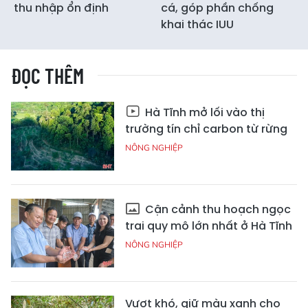
thu nhập ổn định
cá, góp phần chống
khai thác IUU
ĐỌC THÊM
Hà Tĩnh mở lối vào thị
trường tín chỉ carbon từ rừng
NÔNG NGHIỆP
Cận cảnh thu hoạch ngọc
trai quy mô lớn nhất ở Hà Tĩnh
NÔNG NGHIỆP
Vượt khó, giữ màu xanh cho