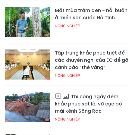
Mất mùa trám đen - nỗi buồn
ở miền sơn cước Hà Tĩnh
NÔNG NGHIỆP
Tập trung khắc phục triệt để
các khuyến nghị của EC để gỡ
cảnh báo “thẻ vàng”
NÔNG NGHIỆP
Thi công ngày đêm
khắc phục sạt lở, vỡ cục bộ
mái kênh Sông Rác
NÔNG NGHIỆP