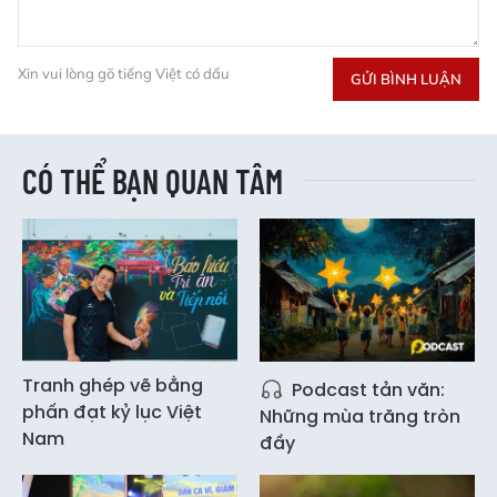
Xin vui lòng gõ tiếng Việt có dấu
GỬI BÌNH LUẬN
CÓ THỂ BẠN QUAN TÂM
Tranh ghép vẽ bằng
Podcast tản văn:
phấn đạt kỷ lục Việt
Những mùa trăng tròn
Nam
đầy