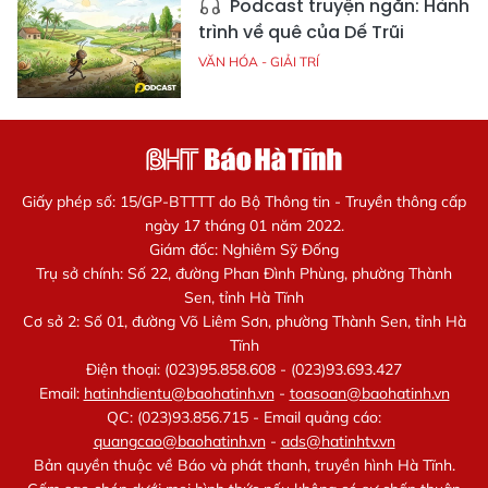
Podcast truyện ngắn: Hành
trình về quê của Dế Trũi
VĂN HÓA - GIẢI TRÍ
Giấy phép số: 15/GP-BTTTT do Bộ Thông tin - Truyền thông cấp
ngày 17 tháng 01 năm 2022.
Giám đốc: Nghiêm Sỹ Đống
Trụ sở chính: Số 22, đường Phan Đình Phùng, phường Thành
Sen, tỉnh Hà Tĩnh
Cơ sở 2: Số 01, đường Võ Liêm Sơn, phường Thành Sen, tỉnh Hà
Tĩnh
Điện thoại: (023)95.858.608 - (023)93.693.427
Email:
hatinhdientu@baohatinh.vn
-
toasoan@baohatinh.vn
QC: (023)93.856.715 - Email quảng cáo:
quangcao@baohatinh.vn
-
ads@hatinhtv.vn
Bản quyền thuộc về Báo và phát thanh, truyền hình Hà Tĩnh.