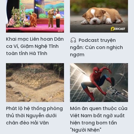
Khai mạc Liên hoan Dân
Podcast truyện
ca Ví, Giặm Nghệ Tĩnh
ngắn: Cún con nghịch
toàn tỉnh Hà Tĩnh
ngợm
Phát lộ hệ thống phòng
Món ăn quen thuộc của
thủ thời Nguyễn dưới
Việt Nam bất ngờ xuất
chân đèo Hải Vân
hiện trong bom tấn
"Người Nhện"