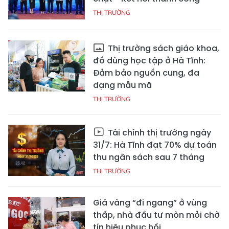
THỊ TRƯỜNG
Thị trường sách giáo khoa,
đồ dùng học tập ở Hà Tĩnh:
Đảm bảo nguồn cung, đa
dạng mẫu mã
THỊ TRƯỜNG
Tài chính thị trường ngày
31/7: Hà Tĩnh đạt 70% dự toán
thu ngân sách sau 7 tháng
THỊ TRƯỜNG
Giá vàng “đi ngang” ở vùng
thấp, nhà đầu tư mòn mỏi chờ
tín hiệu phục hồi