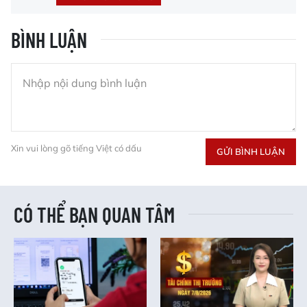
BÌNH LUẬN
Xin vui lòng gõ tiếng Việt có dấu
GỬI BÌNH LUẬN
CÓ THỂ BẠN QUAN TÂM