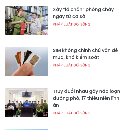
Xây “lá chắn” phòng cháy
ngay từ cơ sở
PHÁP LUẬT ĐỜI SỐNG
SIM không chính chủ vẫn dễ
mua, khó kiểm soát
PHÁP LUẬT ĐỜI SỐNG
Truy đuổi nhau gây náo loạn
đường phố, 17 thiếu niên lĩnh
án
PHÁP LUẬT ĐỜI SỐNG