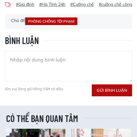
#Gia đình
#Hà Tĩnh 24h
#Cưỡng chế
#cưỡng chế công tr
Chủ đề
PHÒNG CHỐNG TỘI PHẠM
BÌNH LUẬN
Xin vui lòng gõ tiếng Việt có dấu
GỬI BÌNH LUẬN
CÓ THỂ BẠN QUAN TÂM