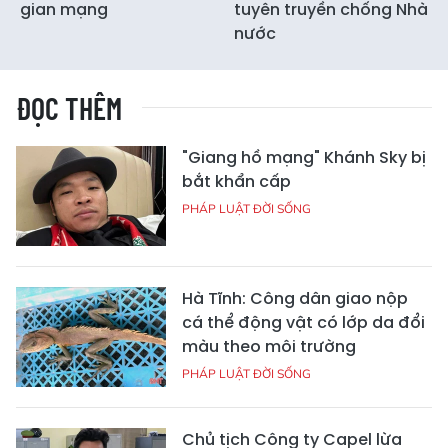
gian mạng
tuyên truyền chống Nhà
nước
ĐỌC THÊM
"Giang hồ mạng" Khánh Sky bị
bắt khẩn cấp
PHÁP LUẬT ĐỜI SỐNG
Hà Tĩnh: Công dân giao nộp
cá thể động vật có lớp da đổi
màu theo môi trường
PHÁP LUẬT ĐỜI SỐNG
Chủ tịch Công ty Capel lừa