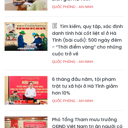
QUỐC PHÒNG - AN NINH
Tìm kiếm, quy tập, xác định
danh tính hài cốt liệt sĩ ở Hà
Tĩnh (bài cuối): 500 ngày đêm
- “Thời điểm vàng” cho những
cuộc trở về
QUỐC PHÒNG - AN NINH
6 tháng đầu năm, tội phạm
trật tự xã hội ở Hà Tĩnh giảm
hơn 10%
QUỐC PHÒNG - AN NINH
Phó Tổng Tham mưu trưởng
QĐND Việt Nam tri ân người có