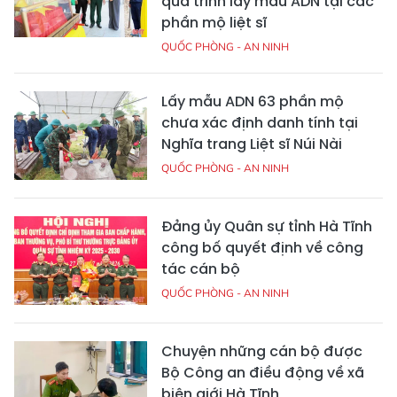
quá trình lấy mẫu ADN tại các
phần mộ liệt sĩ
QUỐC PHÒNG - AN NINH
Lấy mẫu ADN 63 phần mộ
chưa xác định danh tính tại
Nghĩa trang Liệt sĩ Núi Nài
QUỐC PHÒNG - AN NINH
Đảng ủy Quân sự tỉnh Hà Tĩnh
công bố quyết định về công
tác cán bộ
QUỐC PHÒNG - AN NINH
Chuyện những cán bộ được
Bộ Công an điều động về xã
biên giới Hà Tĩnh