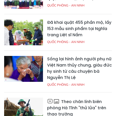
QUỐC PHÒNG - AN NINH
Đã khai quật 455 phần mộ, lấy
153 mẫu sinh phẩm tại Nghĩa
trang Liệt sĩ Nầm
QUỐC PHÒNG - AN NINH
Sống lại hình ảnh người phụ nữ
Việt Nam thủy chung, giàu đức
hy sinh từ câu chuyện bà
Nguyễn Thị Lệ
QUỐC PHÒNG - AN NINH
Theo chân lính biên
phòng Hà Tĩnh "thử lửa" trên
thao trường