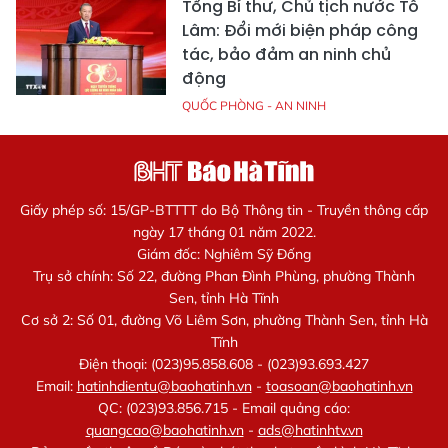
Tổng Bí thư, Chủ tịch nước Tô
Lâm: Đổi mới biện pháp công
tác, bảo đảm an ninh chủ
động
QUỐC PHÒNG - AN NINH
Giấy phép số: 15/GP-BTTTT do Bộ Thông tin - Truyền thông cấp
ngày 17 tháng 01 năm 2022.
Giám đốc: Nghiêm Sỹ Đống
Trụ sở chính: Số 22, đường Phan Đình Phùng, phường Thành
Sen, tỉnh Hà Tĩnh
Cơ sở 2: Số 01, đường Võ Liêm Sơn, phường Thành Sen, tỉnh Hà
Tĩnh
Điện thoại: (023)95.858.608 - (023)93.693.427
Email:
hatinhdientu@baohatinh.vn
-
toasoan@baohatinh.vn
QC: (023)93.856.715 - Email quảng cáo:
quangcao@baohatinh.vn
-
ads@hatinhtv.vn