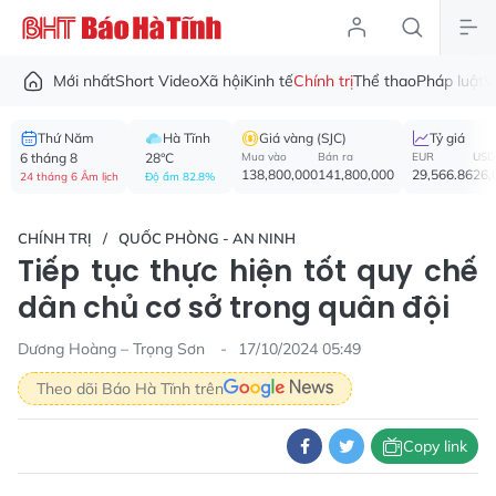
Mới nhất
Short Video
Xã hội
Kinh tế
Chính trị
Thể thao
Pháp luật
V
Thứ Năm
Hà Tĩnh
Giá vàng (SJC)
Tỷ giá
6 tháng 8
28°C
Mua vào
Bán ra
EUR
USD
138,800,000
141,800,000
29,566.86
26,
24 tháng 6 Âm lịch
Độ ẩm 82.8%
CHÍNH TRỊ
QUỐC PHÒNG - AN NINH
Tiếp tục thực hiện tốt quy chế
dân chủ cơ sở trong quân đội
Dương Hoàng – Trọng Sơn
17/10/2024 05:49
Theo dõi Báo Hà Tĩnh trên
Copy link