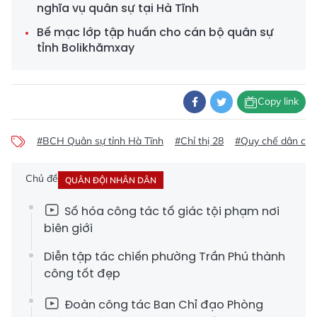
nghĩa vụ quân sự tại Hà Tĩnh
Bế mạc lớp tập huấn cho cán bộ quân sự
tỉnh Bolikhămxay
Copy link
#BCH Quân sự tỉnh Hà Tĩnh
#Chỉ thị 28
#Quy chế dân chủ
Chủ đề
QUÂN ĐỘI NHÂN DÂN
Số hóa công tác tố giác tội phạm nơi
biên giới
Diễn tập tác chiến phường Trần Phú thành
công tốt đẹp
Đoàn công tác Ban Chỉ đạo Phòng