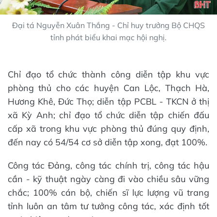
Đại tá Nguyễn Xuân Thắng - Chỉ huy trưởng Bộ CHQS
tỉnh phát biểu khai mạc hội nghị.
Chỉ đạo tổ chức thành công diễn tập khu vực
phòng thủ cho các huyện Can Lộc, Thạch Hà,
Hương Khê, Đức Thọ; diễn tập PCBL - TKCN ở thị
xã Kỳ Anh; chỉ đạo tổ chức diễn tập chiến đấu
cấp xã trong khu vực phòng thủ đúng quy định,
đến nay có 54/54 cơ sở diễn tập xong, đạt 100%.
Công tác Đảng, công tác chính trị, công tác hậu
cần - kỹ thuật ngày càng đi vào chiều sâu vững
chắc; 100% cán bộ, chiến sĩ lực lượng vũ trang
tỉnh luôn an tâm tư tưởng công tác, xác định tốt