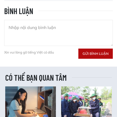
BÌNH LUẬN
Xin vui lòng gõ tiếng Việt có dấu
GỬI BÌNH LUẬN
CÓ THỂ BẠN QUAN TÂM