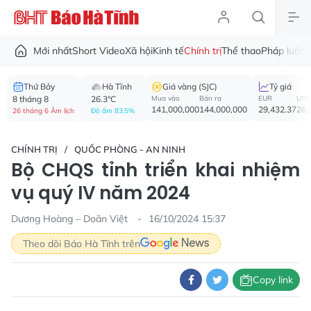
Mới nhất
Short Video
Xã hội
Kinh tế
Chính trị
Thể thao
Pháp luật
V
Thứ Bảy
Hà Tĩnh
Giá vàng (SJC)
Tỷ giá
8 tháng 8
26.3°C
Mua vào
Bán ra
EUR
USD
141,000,000
144,000,000
29,432.37
26,
26 tháng 6 Âm lịch
Độ ẩm 83.5%
CHÍNH TRỊ
QUỐC PHÒNG - AN NINH
Bộ CHQS tỉnh triển khai nhiệm
vụ quý IV năm 2024
Dương Hoàng – Doãn Việt
16/10/2024 15:37
Theo dõi Báo Hà Tĩnh trên
Copy link