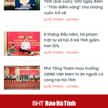
Tĩnh (bài cuối): 500 ngày đêm
- “Thời điểm vàng” cho những
cuộc trở về
QUỐC PHÒNG - AN NINH
6 tháng đầu năm, tội phạm
trật tự xã hội ở Hà Tĩnh giảm
hơn 10%
QUỐC PHÒNG - AN NINH
Phó Tổng Tham mưu trưởng
QĐND Việt Nam tri ân người có
công tại Hà Tĩnh
QUỐC PHÒNG - AN NINH