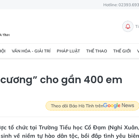
Hotline: 02393.69
T
HỘI
VĂN HÓA - GIẢI TRÍ
PHÁP LUẬT
THỂ THAO
THẾ GIỚI
n cương” cho gần 400 em
Theo dõi Báo Hà Tĩnh trên
ược tổ chức tại Trường Tiểu học Cổ Đạm (Nghi Xuân
inh về niềm tự hào dân tộc, bồi đắp tình yêu biê