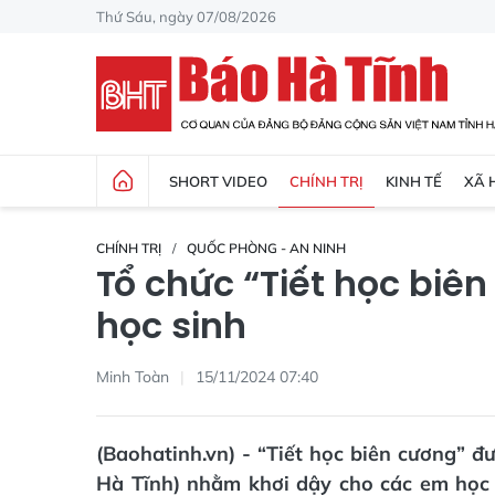
Thứ Sáu, ngày 07/08/2026
SHORT VIDEO
CHÍNH TRỊ
KINH TẾ
XÃ 
CHÍNH TRỊ
QUỐC PHÒNG - AN NINH
Tổ chức “Tiết học biê
học sinh
Minh Toàn
15/11/2024 07:40
(Baohatinh.vn) - “Tiết học biên cương” đ
Hà Tĩnh) nhằm khơi dậy cho các em học s