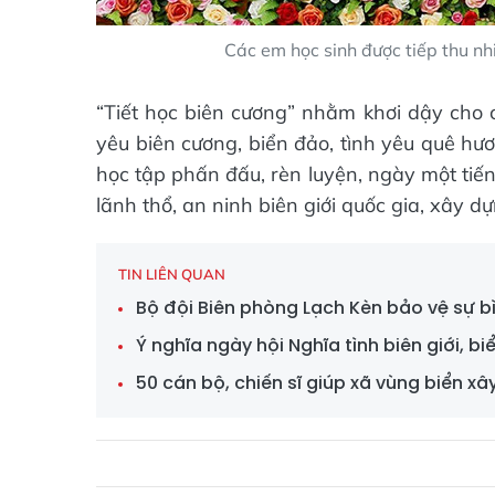
Các em học sinh được tiếp thu nh
“Tiết học biên cương” nhằm khơi dậy cho c
yêu biên cương, biển đảo, tình yêu quê hươn
học tập phấn đấu, rèn luyện, ngày một tiế
lãnh thổ, an ninh biên giới quốc gia, xây
TIN LIÊN QUAN
Bộ đội Biên phòng Lạch Kèn bảo vệ sự bì
Ý nghĩa ngày hội Nghĩa tình biên giới, b
50 cán bộ, chiến sĩ giúp xã vùng biển x