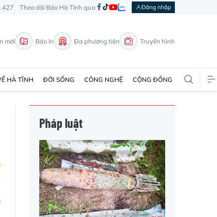
3.427
Theo dõi Báo Hà Tĩnh qua
Đăng nhập
in mới
Báo in
Đa phương tiện
Truyền hình
VỀ HÀ TĨNH
ĐỜI SỐNG
CÔNG NGHỆ
CỘNG ĐỒNG
Pháp luật
,
n