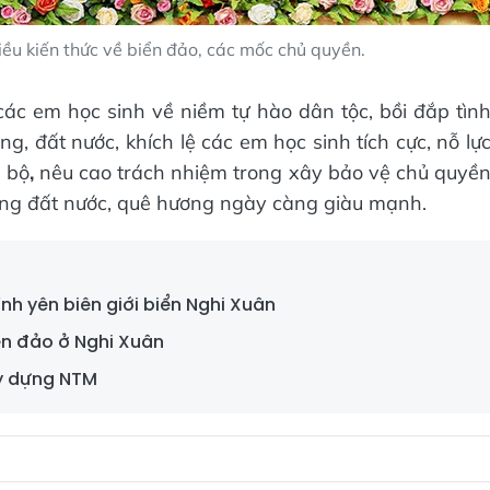
iều kiến thức về biển đảo, các mốc chủ quyền.
ác em học sinh về niềm tự hào dân tộc, bồi đắp tìn
g, đất nước, khích lệ các em học sinh tích cực, nỗ lự
n bộ
,
nêu cao trách nhiệm trong xây bảo vệ chủ quyề
 dựng đất nước, quê hương ngày càng giàu mạnh.
nh yên biên giới biển Nghi Xuân
iển đảo ở Nghi Xuân
ây dựng NTM