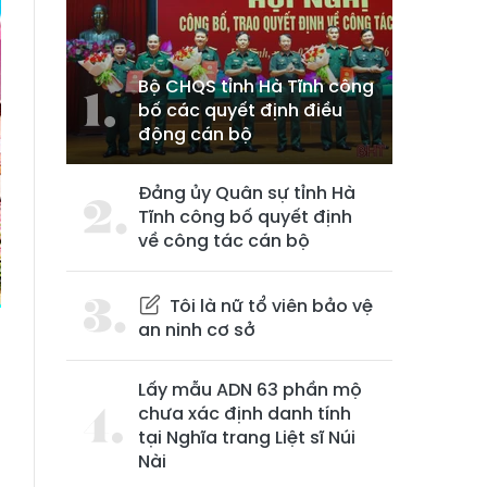
Bộ CHQS tỉnh Hà Tĩnh công
bố các quyết định điều
động cán bộ
Đảng ủy Quân sự tỉnh Hà
Tĩnh công bố quyết định
về công tác cán bộ
Tôi là nữ tổ viên bảo vệ
an ninh cơ sở
Lấy mẫu ADN 63 phần mộ
chưa xác định danh tính
a
tại Nghĩa trang Liệt sĩ Núi
u
Nài
n