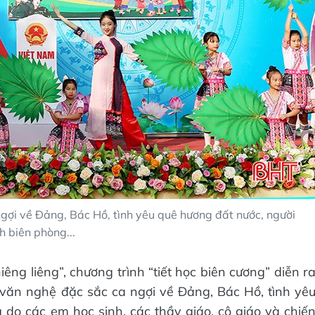
ngợi về Đảng, Bác Hồ, tình yêu quê hương đất nước, người
nh biên phòng...
iêng liêng”, chương trình “tiết học biên cương” diễn r
ục văn nghệ đặc sắc ca ngợi về Đảng, Bác Hồ, tình yê
 do các em học sinh, các thầy giáo, cô giáo và chiế