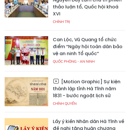
thảo luận tổ, Quốc hội khoá
XVI
CHÍNH TRỊ
Can Lộc, Vũ Quang tổ chức
điểm “Ngày hội toàn dân bảo
vệ an ninh Tổ quốc”
QUỐC PHÒNG - AN NINH
[Motion Graphic] Sự kiện
thành lập tỉnh Hà Tĩnh năm
1831 - bước ngoặt lịch sử
CHÍNH QUYỀN
Lấy ý kiến Nhân dân Hà Tĩnh về
đề nghị tặng huân chương