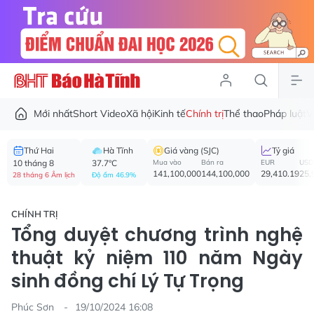
Mới nhất
Short Video
Xã hội
Kinh tế
Chính trị
Thể thao
Pháp luật
V
Thứ Hai
Hà Tĩnh
Giá vàng (SJC)
Tỷ giá
10 tháng 8
37.7°C
Mua vào
Bán ra
EUR
USD
141,100,000
144,100,000
29,410.19
25,
28 tháng 6 Âm lịch
Độ ẩm 46.9%
CHÍNH TRỊ
Tổng duyệt chương trình nghệ
thuật kỷ niệm 110 năm Ngày
sinh đồng chí Lý Tự Trọng
Phúc Sơn
19/10/2024 16:08