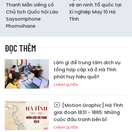
Thanh Mẫn viếng cố
vệ an ninh Tổ quốc tại
Chủ tịch Quốc hội Lào
Xí nghiệp May 10 Hà
Saysomphone
Tĩnh
Phomvihane
ĐỌC THÊM
Làm gì để trung tâm dịch vụ
tổng hợp cấp xã ở Hà Tĩnh
phát huy hiệu quả?
CHÍNH QUYỀN
[Motion Graphic] Hà Tĩnh
giai đoạn 1831 - 1885: Những
cuộc đấu tranh bền bỉ
CHÍNH QUYỀN