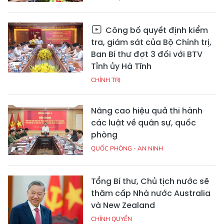
Công bố quyết định kiểm
tra, giám sát của Bộ Chính trị,
Ban Bí thư đợt 3 đối với BTV
Tỉnh ủy Hà Tĩnh
CHÍNH TRỊ
Nâng cao hiệu quả thi hành
các luật về quân sự, quốc
phòng
QUỐC PHÒNG - AN NINH
Tổng Bí thư, Chủ tịch nước sẽ
thăm cấp Nhà nước Australia
và New Zealand
CHÍNH QUYỀN