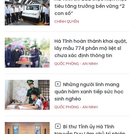
tiêu tăng trưởng bền vững “2
con số”
CHÍNH QUYỀN
Hà Tĩnh hoàn thành khai quật,
lấy mẫu 774 phần mộ liệt sĩ
chưa xác định thông tin
QUỐC PHÒNG - AN NINH
Những người lính mang
quân hàm xanh tiếp sức học
sinh nghèo
QUỐC PHÒNG - AN NINH
Bí thư Tỉnh ủy Hà Tĩnh
Nguyễn Duy Lâm chủ trì phiên