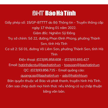
Giấy phép số: 15/GP-BTTTT do Bộ Thông tin - Truyền thông cấp
ngày 17 tháng 01 năm 2022.
Giám đốc: Nghiêm Sỹ Đống
Trụ sở chính: Số 22, đường Phan Đình Phùng, phường Thành
Sen, tỉnh Hà Tĩnh
Cơ sở 2: Số 01, đường Võ Liêm Sơn, phường Thành Sen, tỉnh Hà
Tĩnh
Điện thoại: (023)95.858.608 - (023)93.693.427
Email:
hatinhdientu@baohatinh.vn
-
toasoan@baohatinh.vn
QC: (023)93.856.715 - Email quảng cáo:
quangcao@baohatinh.vn
-
ads@hatinhtv.vn
Bản quyền thuộc về Báo và phát thanh, truyền hình Hà Tĩnh.
Cấm sao chép dưới mọi hình thức nếu không có sự chấp thuận
bằng văn bản.