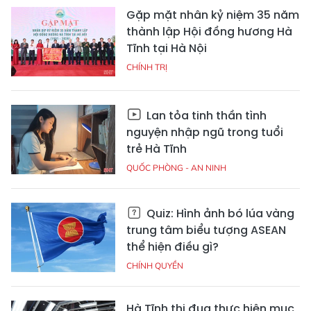
Gặp mặt nhân kỷ niệm 35 năm
thành lập Hội đồng hương Hà
Tĩnh tại Hà Nội
CHÍNH TRỊ
Lan tỏa tinh thần tình
nguyện nhập ngũ trong tuổi
trẻ Hà Tĩnh
QUỐC PHÒNG - AN NINH
Quiz: Hình ảnh bó lúa vàng
trung tâm biểu tượng ASEAN
thể hiện điều gì?
CHÍNH QUYỀN
Hà Tĩnh thi đua thực hiện mục