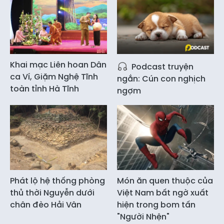
Khai mạc Liên hoan Dân
Podcast truyện
ca Ví, Giặm Nghệ Tĩnh
ngắn: Cún con nghịch
toàn tỉnh Hà Tĩnh
ngợm
Phát lộ hệ thống phòng
Món ăn quen thuộc của
thủ thời Nguyễn dưới
Việt Nam bất ngờ xuất
chân đèo Hải Vân
hiện trong bom tấn
"Người Nhện"