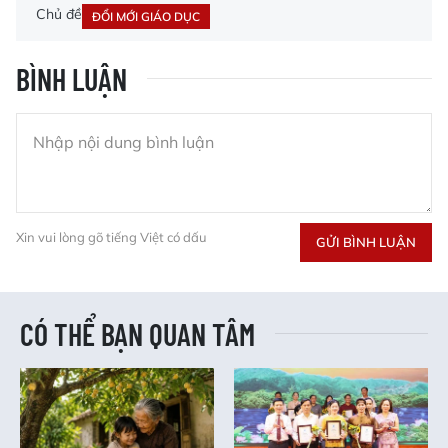
Chủ đề
ĐỔI MỚI GIÁO DỤC
BÌNH LUẬN
Xin vui lòng gõ tiếng Việt có dấu
GỬI BÌNH LUẬN
CÓ THỂ BẠN QUAN TÂM