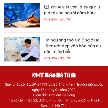
Khi AI viết văn, điều gì giữ
giá trị của người cầm bút?
VĂN HÓA - GIẢI TRÍ
Tín ngưỡng thờ Cá Ông ở Hà
Tĩnh: Nét đẹp văn hóa của cư
dân miền biển
VĂN HÓA - GIẢI TRÍ
Giấy phép số: 15/GP-BTTTT do Bộ Thông tin - Truyền thông cấp
ngày 17 tháng 01 năm 2022.
Giám đốc: Nghiêm Sỹ Đống
Trụ sở chính: Số 22, đường Phan Đình Phùng, phường Thành
Sen, tỉnh Hà Tĩnh