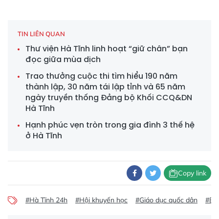
TIN LIÊN QUAN
Thư viện Hà Tĩnh linh hoạt “giữ chân” bạn
đọc giữa mùa dịch
Trao thưởng cuộc thi tìm hiểu 190 năm
thành lập, 30 năm tái lập tỉnh và 65 năm
ngày truyền thống Đảng bộ Khối CCQ&DN
Hà Tĩnh
Hạnh phúc vẹn tròn trong gia đình 3 thế hệ
ở Hà Tĩnh
Copy link
#Hà Tĩnh 24h
#Hội khuyến học
#Giáo dục quốc dân
#Bá