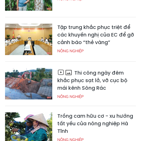
Tập trung khắc phục triệt để
các khuyến nghị của EC để gỡ
cảnh báo “thẻ vàng”
NÔNG NGHIỆP
Thi công ngày đêm
khắc phục sạt lở, vỡ cục bộ
mái kênh Sông Rác
NÔNG NGHIỆP
Trồng cam hữu cơ - xu hướng
tất yếu của nông nghiệp Hà
Tĩnh
NÔNG NGHIỆP