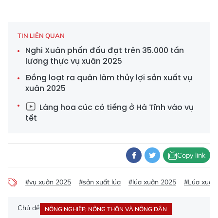
TIN LIÊN QUAN
Nghi Xuân phấn đấu đạt trên 35.000 tấn
lương thực vụ xuân 2025
Đồng loạt ra quân làm thủy lợi sản xuất vụ
xuân 2025
Làng hoa cúc có tiếng ở Hà Tĩnh vào vụ
tết
Copy link
#vụ xuân 2025
#sản xuất lúa
#lúa xuân 2025
#Lúa xuân
Chủ đề
NÔNG NGHIỆP, NÔNG THÔN VÀ NÔNG DÂN