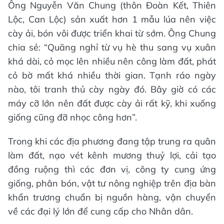
Ông Nguyễn Văn Chung (thôn Đoàn Kết, Thiên
Lộc, Can Lộc) sản xuất hơn 1 mẫu lúa nên việc
cày ải, bón vôi được triển khai từ sớm. Ông Chung
chia sẻ: “Quãng nghỉ từ vụ hè thu sang vụ xuân
khá dài, cỏ mọc lên nhiều nên công làm đất, phát
cỏ bờ mất khá nhiều thời gian. Tạnh ráo ngày
nào, tôi tranh thủ cày ngày đó. Bây giờ có các
máy cỡ lớn nên đất được cày ải rất kỹ, khi xuống
giống cũng đỡ nhọc công hơn”.
Trong khi các địa phương đang tập trung ra quân
làm đất, nạo vét kênh mương thuỷ lợi, cải tạo
đồng ruộng thì các đơn vị, công ty cung ứng
giống, phân bón, vật tư nông nghiệp trên địa bàn
khẩn trương chuẩn bị nguồn hàng, vận chuyển
về các đại lý lớn để cung cấp cho Nhân dân.