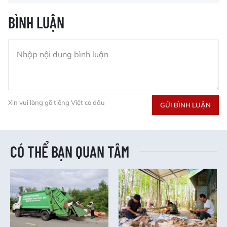
BÌNH LUẬN
Xin vui lòng gõ tiếng Việt có dấu
GỬI BÌNH LUẬN
CÓ THỂ BẠN QUAN TÂM