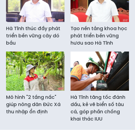
Hà Tĩnh thúc đẩy phát
Tạo nền tảng khoa học
triển bền vững cây dó
phát triển bền vững
bầu
hươu sao Hà Tĩnh
Mô hình "2 tầng nấc"
Hà Tĩnh tăng tốc đánh
giúp nông dân Đức Xá
dấu, kẻ vẽ biển số tàu
thu nhập ổn định
cá, góp phần chống
khai thác IUU