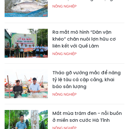
NÔNG NGHIỆP
Ra mắt mô hình “Dân vận
khéo” chăn nuôi lợn hữu cơ
liên kết với Quế Lâm
NÔNG NGHIỆP
Tháo gỡ vướng mắc để nâng
tỷ lệ tàu cá cập cảng, khai
báo sản lượng
NÔNG NGHIỆP
Mất mùa trám đen - nỗi buồn
ở miền sơn cước Hà Tĩnh
NÔNG NGHIỆP