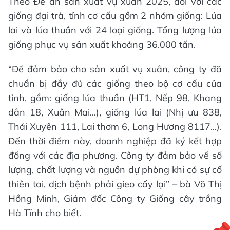
Theo Đề án sản xuất vụ xuân 2025, đối với các
giống đại trà, tỉnh cơ cấu gồm 2 nhóm giống: Lúa
lai và lúa thuần với 24 loại giống. Tổng lượng lúa
giống phục vụ sản xuất khoảng 36.000 tấn.
“Để đảm bảo cho sản xuất vụ xuân, công ty đã
chuẩn bị đầy đủ các giống theo bộ cơ cấu của
tỉnh, gồm: giống lúa thuần (HT1, Nếp 98, Khang
dân 18, Xuân Mai...), giống lúa lai (Nhị ưu 838,
Thái Xuyên 111, Lai thơm 6, Long Hương 8117...).
Đến thời điểm này, doanh nghiệp đã ký kết hợp
đồng với các địa phương. Công ty đảm bảo về số
lượng, chất lượng và nguồn dự phòng khi có sự cố
thiên tai, dịch bệnh phải gieo cấy lại” – bà Võ Thị
Hồng Minh, Giám đốc Công ty Giống cây trồng
Hà Tĩnh cho biết.