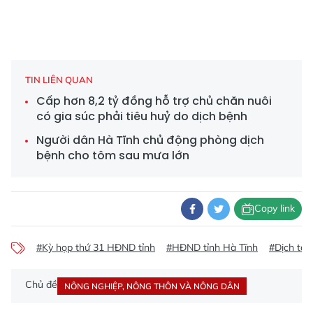
TIN LIÊN QUAN
Cấp hơn 8,2 tỷ đồng hỗ trợ chủ chăn nuôi
có gia súc phải tiêu huỷ do dịch bệnh
Người dân Hà Tĩnh chủ động phòng dịch
bệnh cho tôm sau mưa lớn
Copy link
#Kỳ họp thứ 31 HĐND tỉnh
#HĐND tỉnh Hà Tĩnh
#Dịch tả 
Chủ đề
NÔNG NGHIỆP, NÔNG THÔN VÀ NÔNG DÂN