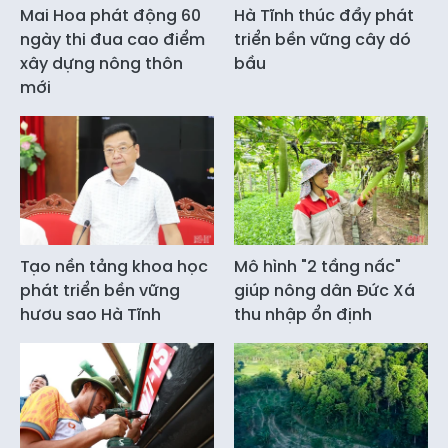
Mai Hoa phát động 60
Hà Tĩnh thúc đẩy phát
ngày thi đua cao điểm
triển bền vững cây dó
xây dựng nông thôn
bầu
mới
Tạo nền tảng khoa học
Mô hình "2 tầng nấc"
phát triển bền vững
giúp nông dân Đức Xá
hươu sao Hà Tĩnh
thu nhập ổn định