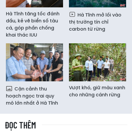
Hà Tĩnh tăng tốc đánh
Hà Tĩnh mở lối vào
dấu, kẻ vẽ biển số tàu
thị trường tín chỉ
cá, góp phần chống
carbon từ rừng
khai thác IUU
Vượt khó, giữ màu xanh
Cận cảnh thu
cho những cánh rừng
hoạch ngọc trai quy
mô lớn nhất ở Hà Tĩnh
ĐỌC THÊM