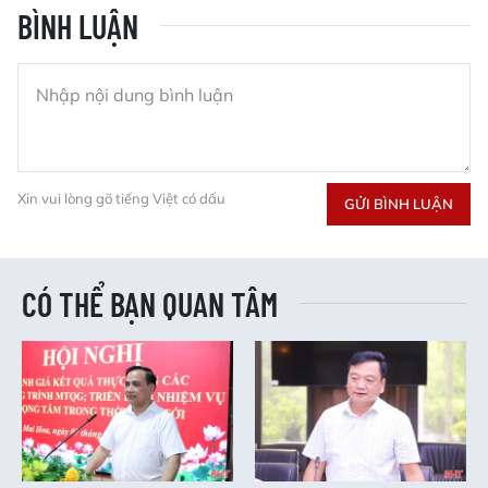
BÌNH LUẬN
Xin vui lòng gõ tiếng Việt có dấu
GỬI BÌNH LUẬN
CÓ THỂ BẠN QUAN TÂM