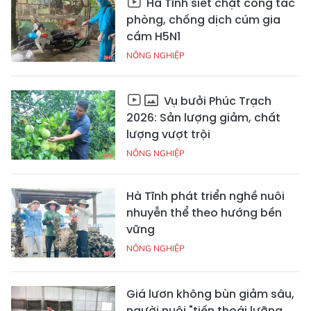
Hà Tĩnh siết chặt công tác
phòng, chống dịch cúm gia
cầm H5N1
NÔNG NGHIỆP
Vụ bưởi Phúc Trạch
2026: Sản lượng giảm, chất
lượng vượt trội
NÔNG NGHIỆP
Hà Tĩnh phát triển nghề nuôi
nhuyễn thể theo hướng bền
vững
NÔNG NGHIỆP
Giá lươn không bùn giảm sâu,
người nuôi "tiến thoái lưỡng