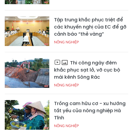
Tập trung khắc phục triệt để
các khuyến nghị của EC để gỡ
cảnh báo “thẻ vàng”
NÔNG NGHIỆP
Thi công ngày đêm
khắc phục sạt lở, vỡ cục bộ
mái kênh Sông Rác
NÔNG NGHIỆP
Trồng cam hữu cơ - xu hướng
tất yếu của nông nghiệp Hà
Tĩnh
NÔNG NGHIỆP