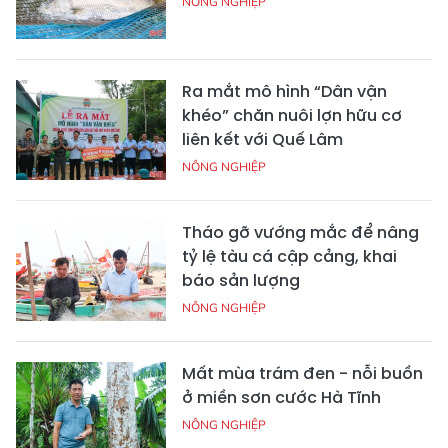
NÔNG NGHIỆP
Ra mắt mô hình “Dân vận
khéo” chăn nuôi lợn hữu cơ
liên kết với Quế Lâm
NÔNG NGHIỆP
Tháo gỡ vướng mắc để nâng
tỷ lệ tàu cá cập cảng, khai
báo sản lượng
NÔNG NGHIỆP
Mất mùa trám đen - nỗi buồn
ở miền sơn cước Hà Tĩnh
NÔNG NGHIỆP