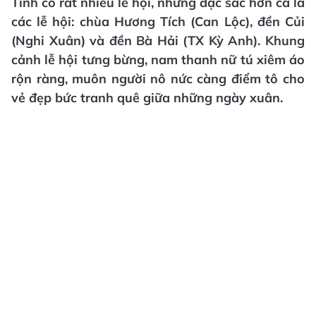
Tĩnh có rất nhiều lễ hội, nhưng đặc sắc hơn cả là
các lễ hội: chùa Hương Tích (Can Lộc), đền Củi
(Nghi Xuân) và đền Bà Hải (TX Kỳ Anh). Khung
cảnh lễ hội tưng bừng, nam thanh nữ tú xiêm áo
rộn ràng, muôn người nô nức càng điểm tô cho
vẻ đẹp bức tranh quê giữa những ngày xuân.