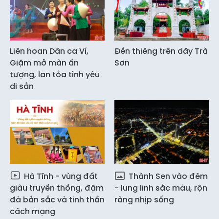
Liên hoan Dân ca Ví,
Đền thiêng trên dãy Trà
Giặm mở màn ấn
Sơn
tượng, lan tỏa tình yêu
di sản
Hà Tĩnh - vùng đất
Thành Sen vào đêm
giàu truyền thống, đậm
- lung linh sắc màu, rộn
đà bản sắc và tinh thần
ràng nhịp sống
cách mạng