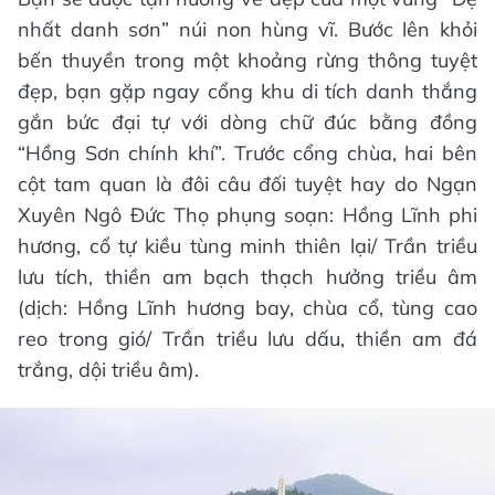
nhất danh sơn” núi non hùng vĩ. Bước lên khỏi
bến thuyền trong một khoảng rừng thông tuyệt
đẹp, bạn gặp ngay cổng khu di tích danh thắng
gắn bức đại tự với dòng chữ đúc bằng đồng
“Hồng Sơn chính khí”. Trước cổng chùa, hai bên
cột tam quan là đôi câu đối tuyệt hay do Ngạn
Xuyên Ngô Đức Thọ phụng soạn: Hồng Lĩnh phi
hương, cổ tự kiều tùng minh thiên lại/ Trần triều
lưu tích, thiền am bạch thạch hưởng triều âm
(dịch: Hồng Lĩnh hương bay, chùa cổ, tùng cao
reo trong gió/ Trần triều lưu dấu, thiền am đá
trắng, dội triều âm).