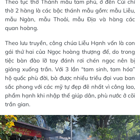
Theo tục thờ Thánh mẫu tam phủ, ở đền Củi chỉ
thờ 2 hàng là các bậc thánh mẫu gồm: mẫu Liễu,
mẫu Ngàn, mẫu Thoải, mẫu Địa và hàng các
quan hoàng.
Theo lưu truyền, công chúa Liễu Hạnh vốn là con
gái thứ hai của Ngọc hoàng thượng đế, do trong
tiệc bàn đào lỡ tay đánh rơi chén ngọc nên bị
giáng xuống trần. Với 3 lần “tam sinh, tam hóa”
hộ quốc phù đời, bà được nhiều triều đại vua ban
sắc phong với các mỹ tự đẹp đẽ nhất vì công lao,
phẩm hạnh khi nhập thế giúp dân, phù nước ở cõi
trần gian.