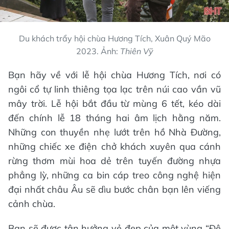
Du khách trẩy hội chùa Hương Tích, Xuân Quý Mão
2023. Ảnh:
Thiên Vỹ
Bạn hãy về với lễ hội chùa Hương Tích, nơi có
ngôi cổ tự linh thiêng tọa lạc trên núi cao vần vũ
mây trời. Lễ hội bắt đầu từ mùng 6 tết, kéo dài
đến chính lễ 18 tháng hai âm lịch hằng năm.
Những con thuyền nhẹ lướt trên hồ Nhà Đường,
những chiếc xe điện chở khách xuyên qua cánh
rừng thơm mùi hoa dẻ trên tuyến đường nhựa
phẳng lỳ, những ca bin cáp treo công nghệ hiện
đại nhất châu Âu sẽ dìu bước chân bạn lên viếng
cảnh chùa.
Bạn sẽ được tận hưởng vẻ đẹp của một vùng “Đệ