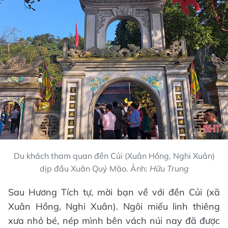
Du khách tham quan đền Củi (Xuân Hồng, Nghi Xuân)
dịp đầu Xuân Quý Mão. Ảnh:
Hữu Trung
Sau Hương Tích tự, mời bạn về với đền Củi (xã
Xuân Hồng, Nghi Xuân). Ngôi miếu linh thiêng
xưa nhỏ bé, nép mình bên vách núi nay đã được