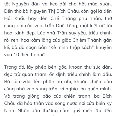
tết Nguyên đán và kéo dài cho hết mùa xuân.
Đền thờ bà Nguyễn Thị Bích Châu, còn gọi là đền
Hải Khẩu hay đền Chế Thắng phu nhân, thờ
cung phi của vua Trần Duệ Tông, một kiệt nữ tài
hoa, xinh đẹp. Lúc nhà Trần suy yếu, triều chính
rối ren, họa xâm lăng của giặc Chiêm Thành gần
kề, bà đã soạn bản “Kê minh thập sách”, khuyên
vua 10 điều trị nước.
Trong đó, lấy phép bền gốc, khoan thư sức dân,
dẹp trừ quan tham, ổn định triều chính làm đầu.
Bà còn vượt lên phận nữ nhi, khoác chiến bào
cùng nhà vua xung trận, vì nghĩa lớn quên mình.
Và trong giông bão của chiến tranh, bà Bích
Châu đã hóa thân vào sóng nước nơi cửa biển Kỳ
Ninh. Nhân dân thương cảm, quý mến lập đền