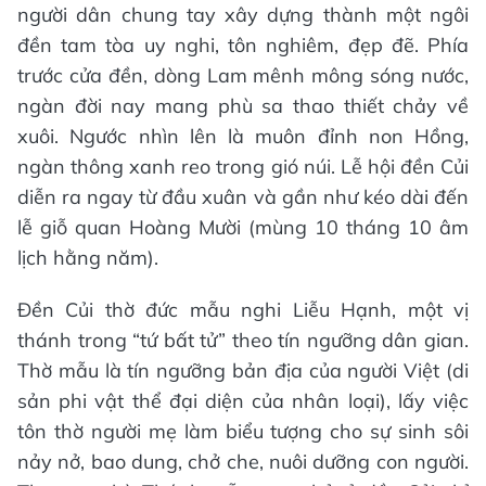
người dân chung tay xây dựng thành một ngôi
đền tam tòa uy nghi, tôn nghiêm, đẹp đẽ. Phía
trước cửa đền, dòng Lam mênh mông sóng nước,
ngàn đời nay mang phù sa thao thiết chảy về
xuôi. Ngước nhìn lên là muôn đỉnh non Hồng,
ngàn thông xanh reo trong gió núi. Lễ hội đền Củi
diễn ra ngay từ đầu xuân và gần như kéo dài đến
lễ giỗ quan Hoàng Mười (mùng 10 tháng 10 âm
lịch hằng năm).
Đền Củi thờ đức mẫu nghi Liễu Hạnh, một vị
thánh trong “tứ bất tử” theo tín ngưỡng dân gian.
Thờ mẫu là tín ngưỡng bản địa của người Việt (di
sản phi vật thể đại diện của nhân loại), lấy việc
tôn thờ người mẹ làm biểu tượng cho sự sinh sôi
nảy nở, bao dung, chở che, nuôi dưỡng con người.