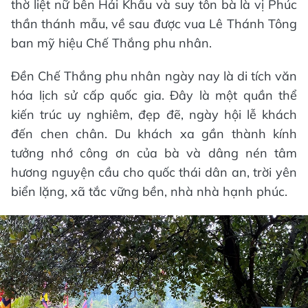
thờ liệt nữ bên Hải Khẩu và suy tôn bà là vị Phúc
thần thánh mẫu, về sau được vua Lê Thánh Tông
ban mỹ hiệu Chế Thắng phu nhân.
Đền Chế Thắng phu nhân ngày nay là di tích văn
hóa lịch sử cấp quốc gia. Đây là một quần thể
kiến trúc uy nghiêm, đẹp đẽ, ngày hội lễ khách
đến chen chân. Du khách xa gần thành kính
tưởng nhớ công ơn của bà và dâng nén tâm
hương nguyện cầu cho quốc thái dân an, trời yên
biển lặng, xã tắc vững bền, nhà nhà hạnh phúc.