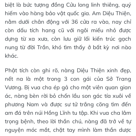
biệt là bức tượng đồng Cửu long linh thiêng, quý
hiếm vào hàng bảo vật quốc gia. Am Diệu Thiện,
nằm dưới chân động với 36 cửa ra vào, nay chỉ
còn dấu tích hang cũ với ngôi miếu nhỏ được
dựng từ xa xưa, còn lưu giữ lối kiến trúc gạch
nung từ đời Trần, khó tìm thấy ở bất kỳ nơi nào
khác.
Phật tích còn ghi rõ, nàng Diệu Thiện xinh đẹp,
nết na là một trong 3 con gái của Sở Trang
Vương. Bị vua cha ép gả cho một viên quan gian
ác, nàng bèn rời bỏ chốn lầu son gác tía xuôi về
phương Nam và được sư tử trắng cõng tìm đến
am đá trên núi Hồng Lĩnh tu tập. Khi vua cha lâm
trọng bệnh, theo lời thần chú, nàng đã trở về tự
nguyện móc mắt, chặt tay mình làm thần dược