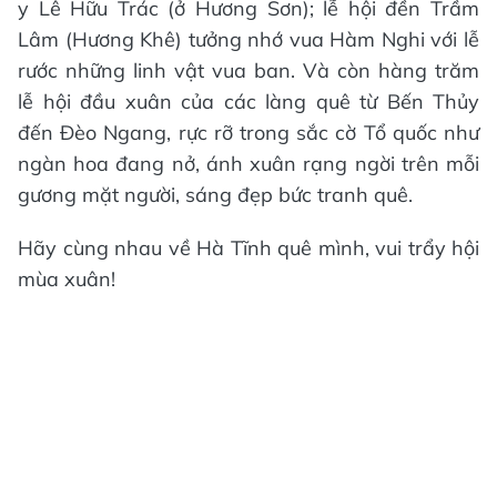
y Lê Hữu Trác (ở Hương Sơn); lễ hội đền Trầm
Lâm (Hương Khê) tưởng nhớ vua Hàm Nghi với lễ
rước những linh vật vua ban. Và còn hàng trăm
lễ hội đầu xuân của các làng quê từ Bến Thủy
đến Đèo Ngang, rực rỡ trong sắc cờ Tổ quốc như
ngàn hoa đang nở, ánh xuân rạng ngời trên mỗi
gương mặt người, sáng đẹp bức tranh quê.
Hãy cùng nhau về Hà Tĩnh quê mình, vui trẩy hội
mùa xuân!