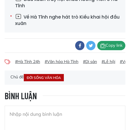
Tĩnh
Về Hà Tĩnh nghe hát trò Kiều khai hội đầu
xuân
Copy link
#Hà Tĩnh 24h
#Văn hóa Hà Tĩnh
#Di sản
#Lễ hội
#Về 
Chủ đề
ĐỜI SỐNG VĂN HÓA
BÌNH LUẬN