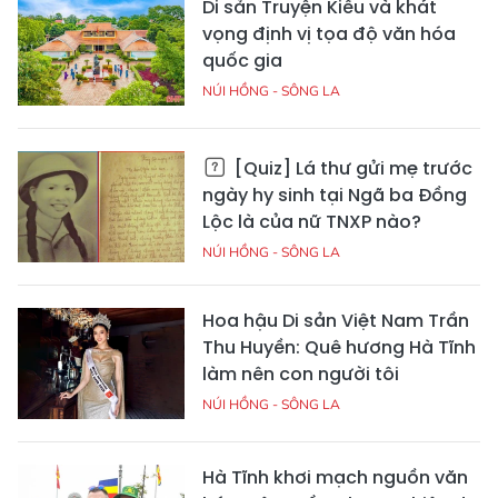
Di sản Truyện Kiều và khát
vọng định vị tọa độ văn hóa
quốc gia
NÚI HỒNG - SÔNG LA
[Quiz] Lá thư gửi mẹ trước
ngày hy sinh tại Ngã ba Đồng
Lộc là của nữ TNXP nào?
NÚI HỒNG - SÔNG LA
Hoa hậu Di sản Việt Nam Trần
Thu Huyền: Quê hương Hà Tĩnh
làm nên con người tôi
NÚI HỒNG - SÔNG LA
Hà Tĩnh khơi mạch nguồn văn