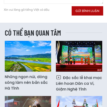
Xin vui lòng gõ tiếng Việt có dấu
GỬI BÌNH LUẬN
CÓ THỂ BẠN QUAN TÂM
Những ngọn núi, dòng
Đặc sắc lễ khai mạc
sông làm nên bản sắc
Liên hoan Dân ca Ví,
Hà Tĩnh
Giặm Nghệ Tĩnh