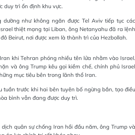
 duy trì ổn định khu vực.
 dường như không ngăn được Tel Aviv tiếp tục cá
 Israel thiệt mạng tại Liban, ông Netanyahu đã ra lện
ô Beirut, nơi được xem là thành trì của Hezbollah.
 Iran khi Tehran phóng nhiều tên lửa nhằm vào Israel
hặn và ông Trump kêu gọi kiềm chế, chính phủ Israe
hững mục tiêu bên trong lãnh thổ Iran.
u tuần trước khi hai bên tuyên bố ngừng bắn, tạo điề
hòa bình vẫn đang được duy trì.
n dịch quân sự chống Iran hồi đầu năm, ông Trump v