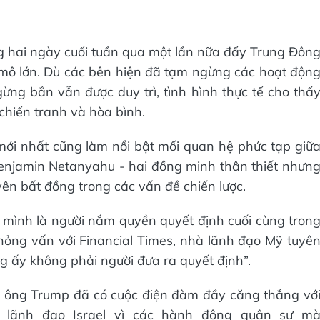
rong hai ngày cuối tuần qua một lần nữa đẩy Trung Đôn
mô lớn. Dù các bên hiện đã tạm ngừng các hoạt độn
ng bắn vẫn được duy trì, tình hình thực tế cho thấ
 chiến tranh và hòa bình.
ới nhất cũng làm nổi bật mối quan hệ phức tạp giữ
njamin Netanyahu - hai đồng minh thân thiết nhưn
yên bất đồng trong các vấn đề chiến lược.
mình là người nắm quyền quyết định cuối cùng tron
ỏng vấn với Financial Times, nhà lãnh đạo Mỹ tuyê
ng ấy không phải người đưa ra quyết định”.
lộ ông Trump đã có cuộc điện đàm đầy căng thẳng vớ
à lãnh đạo Israel vì các hành động quân sự m