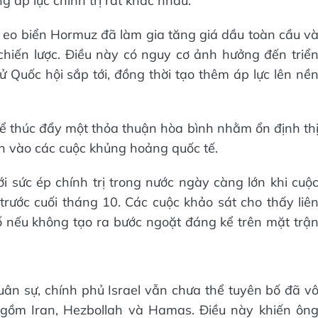
 áp lực chính trị rất khác nhau.
a eo biển Hormuz đã làm gia tăng giá dầu toàn cầu v
hiến lược. Điều này có nguy cơ ảnh hưởng đến triể
Quốc hội sắp tới, đồng thời tạo thêm áp lực lên nề
 thúc đẩy một thỏa thuận hòa bình nhằm ổn định th
n vào các cuộc khủng hoảng quốc tế.
 sức ép chính trị trong nước ngày càng lớn khi cuộ
 trước cuối tháng 10. Các cuộc khảo sát cho thấy liê
 nếu không tạo ra bước ngoặt đáng kể trên mặt trậ
ân sự, chính phủ Israel vẫn chưa thể tuyên bố đã v
 gồm Iran, Hezbollah và Hamas. Điều này khiến ôn