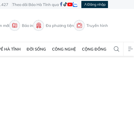
3.427
Theo dõi Báo Hà Tĩnh qua
Đăng nhập
in mới
Báo in
Đa phương tiện
Truyền hình
VỀ HÀ TĨNH
ĐỜI SỐNG
CÔNG NGHỆ
CỘNG ĐỒNG