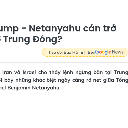
rump - Netanyahu cản trở
ở Trung Đông?
Theo dõi Báo Hà Tĩnh trên
Iran và Israel cho thấy lệnh ngừng bắn tại Trun
i bày những khác biệt ngày càng rõ nét giữa Tổn
ael Benjamin Netanyahu.