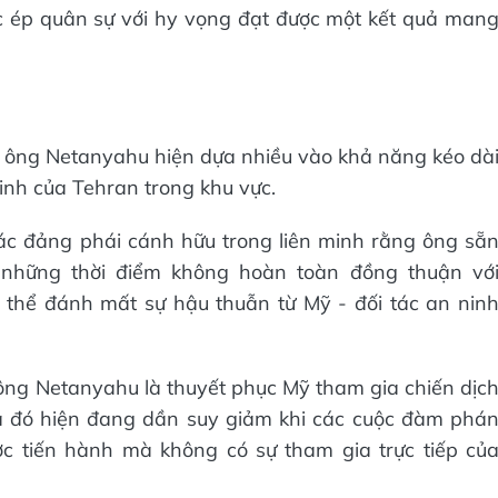
ức ép quân sự với hy vọng đạt được một kết quả man
của ông Netanyahu hiện dựa nhiều vào khả năng kéo dà
minh của Tehran trong khu vực.
ác đảng phái cánh hữu trong liên minh rằng ông sẵ
g những thời điểm không hoàn toàn đồng thuận vớ
 thể đánh mất sự hậu thuẫn từ Mỹ - đối tác an nin
ông Netanyahu là thuyết phục Mỹ tham gia chiến dịc
ả đó hiện đang dần suy giảm khi các cuộc đàm phá
c tiến hành mà không có sự tham gia trực tiếp củ