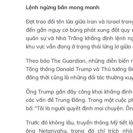
Lệnh ngừng bắn mong manh
Đợt trao đổi tên lửa giữa Iran và Israel t
đến gần nguy cơ bùng phát xung đột quy 
quân sự và Nhà Trắng khẳng định lệnh ngừ
khu vực vẫn đang ở trạng thái lửng lơ giữa
Theo báo The Guardian, những diễn biến m
Tổng thống Donald Trump và Thủ tướng Be
đồng thời cũng là những đối tác thường xu
Ông Trump gần đây công khai khẳng định 
các vấn đề Trung Đông. Trong một cuộc ph
bố: “Tôi là người quyết định mọi chuyện. Ô
Trước đó không lâu, truyền thông Mỹ tiết 
ông Netanyahu, trong đó chỉ trích nh