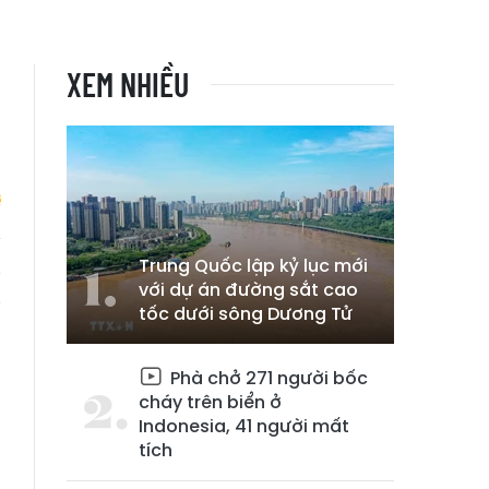
XEM NHIỀU
Trung Quốc lập kỷ lục mới
g
với dự án đường sắt cao
g
tốc dưới sông Dương Tử
Phà chở 271 người bốc
cháy trên biển ở
Indonesia, 41 người mất
tích