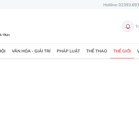
Hotline: 02393.69
T
HỘI
VĂN HÓA - GIẢI TRÍ
PHÁP LUẬT
THỂ THAO
THẾ GIỚI