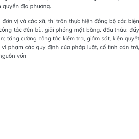
h quyền địa phương.
 đơn vị và các xã, thị trấn thực hiện đồng bộ các biệ
ông tác đền bù, giải phóng mặt bằng, đấu thầu; đẩ
án; tăng cường công tác kiểm tra, giám sát, kiên quyế
n vi phạm các quy định của pháp luật, cố tình cản trở
 nguồn vốn.