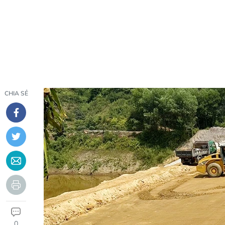
CHIA SẺ
0