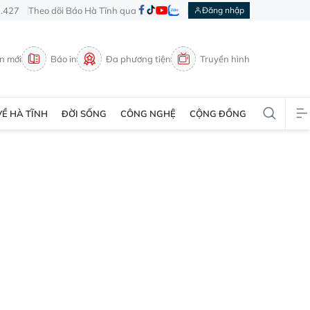
3.427
Theo dõi Báo Hà Tĩnh qua
Đăng nhập
in mới
Báo in
Đa phương tiện
Truyền hình
VỀ HÀ TĨNH
ĐỜI SỐNG
CÔNG NGHỆ
CỘNG ĐỒNG