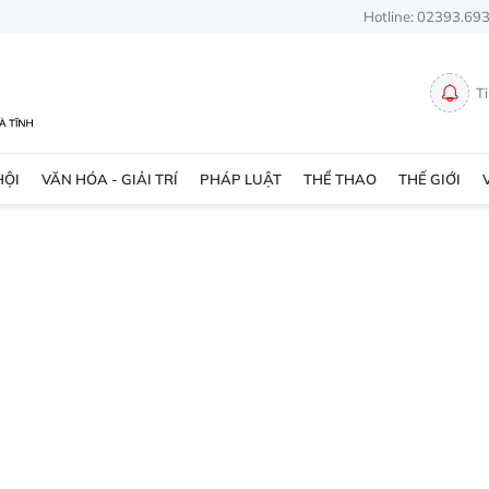
Hotline: 02393.69
T
HỘI
VĂN HÓA - GIẢI TRÍ
PHÁP LUẬT
THỂ THAO
THẾ GIỚI