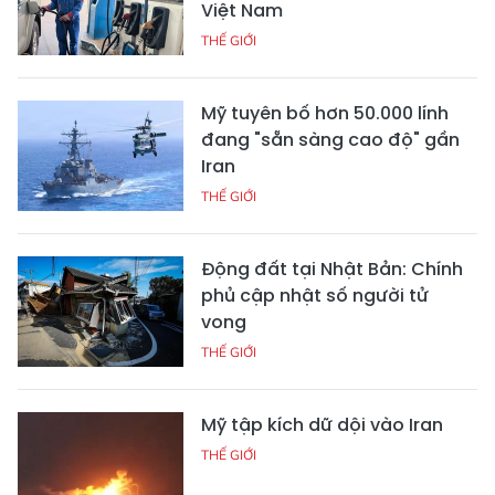
Việt Nam
THẾ GIỚI
Mỹ tuyên bố hơn 50.000 lính
đang "sẵn sàng cao độ" gần
Iran
THẾ GIỚI
Động đất tại Nhật Bản: Chính
phủ cập nhật số người tử
vong
THẾ GIỚI
Mỹ tập kích dữ dội vào Iran
THẾ GIỚI