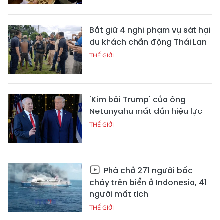
Bắt giữ 4 nghi phạm vụ sát hại
du khách chấn động Thái Lan
THẾ GIỚI
'Kim bài Trump' của ông
Netanyahu mất dần hiệu lực
THẾ GIỚI
Phà chở 271 người bốc
cháy trên biển ở Indonesia, 41
người mất tích
THẾ GIỚI