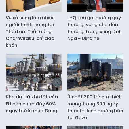
Vụ xả súng làm nhiều
LHQ kêu gọi ngừng gây
người thiệt mạng tại
thương vong cho dân
Thái Lan: Thủ tướng
thường trong xung đột
Charnvirakul chỉ đạo
Nga - Ukraine
khẩn
Kho dự trữ khí đốt của
Ít nhất 300 trẻ em thiệt
EU còn chưa đầy 60%
mạng trong 300 ngày
ngay trước mùa Đông
thực thi lệnh ngừng bắn
tại Gaza