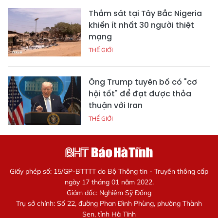
Thảm sát tại Tây Bắc Nigeria
khiến ít nhất 30 người thiệt
mạng
THẾ GIỚI
Ông Trump tuyên bố có "cơ
hội tốt" để đạt được thỏa
thuận với Iran
THẾ GIỚI
Giấy phép số: 15/GP-BTTTT do Bộ Thông tin - Truyền thông cấp
ngày 17 tháng 01 năm 2022.
Giám đốc: Nghiêm Sỹ Đống
Trụ sở chính: Số 22, đường Phan Đình Phùng, phường Thành
Sen, tỉnh Hà Tĩnh