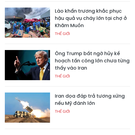
Lào khẩn trương khắc phục
hậu quả vụ cháy lớn tại chợ ở
Khăm Muồn
THẾ GIỚI
Ông Trump bất ngờ hủy kế
hoạch tấn công lớn chưa từng
thấy vào Iran
THẾ GIỚI
Iran dọa đáp trả tương xứng
nếu Mỹ đánh lớn
THẾ GIỚI