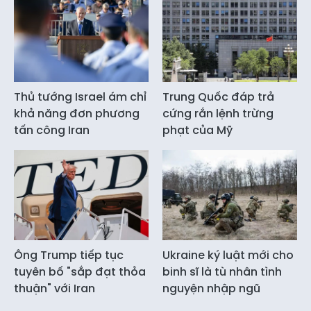
Thủ tướng Israel ám chỉ
Trung Quốc đáp trả
khả năng đơn phương
cứng rắn lệnh trừng
tấn công Iran
phạt của Mỹ
Ông Trump tiếp tục
Ukraine ký luật mới cho
tuyên bố "sắp đạt thỏa
binh sĩ là tù nhân tình
thuận" với Iran
nguyện nhập ngũ