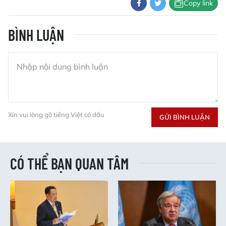
Copy link
BÌNH LUẬN
Xin vui lòng gõ tiếng Việt có dấu
GỬI BÌNH LUẬN
CÓ THỂ BẠN QUAN TÂM