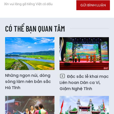
Xin vui lòng gõ tiếng Việt có dấu
GỬI BÌNH LUẬN
CÓ THỂ BẠN QUAN TÂM
Những ngọn núi, dòng
Đặc sắc lễ khai mạc
sông làm nên bản sắc
Liên hoan Dân ca Ví,
Hà Tĩnh
Giặm Nghệ Tĩnh