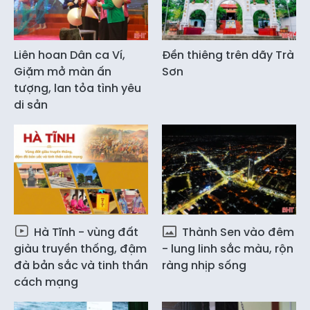
Liên hoan Dân ca Ví,
Đền thiêng trên dãy Trà
Giặm mở màn ấn
Sơn
tượng, lan tỏa tình yêu
di sản
Hà Tĩnh - vùng đất
Thành Sen vào đêm
giàu truyền thống, đậm
- lung linh sắc màu, rộn
đà bản sắc và tinh thần
ràng nhịp sống
cách mạng