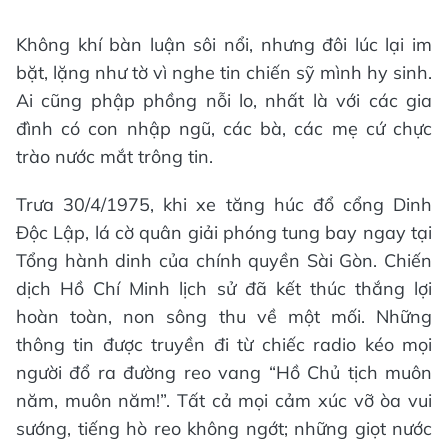
Không khí bàn luận sôi nổi, nhưng đôi lúc lại im
bặt, lặng như tờ vì nghe tin chiến sỹ mình hy sinh.
Ai cũng phập phồng nỗi lo, nhất là với các gia
đình có con nhập ngũ, các bà, các mẹ cứ chực
trào nước mắt trông tin.
Trưa 30/4/1975, khi xe tăng húc đổ cổng Dinh
Độc Lập, lá cờ quân giải phóng tung bay ngay tại
Tổng hành dinh của chính quyền Sài Gòn. Chiến
dịch Hồ Chí Minh lịch sử đã kết thúc thắng lợi
hoàn toàn, non sông thu về một mối. Những
thông tin được truyền đi từ chiếc radio kéo mọi
người đổ ra đường reo vang “Hồ Chủ tịch muôn
năm, muôn năm!”. Tất cả mọi cảm xúc vỡ òa vui
sướng, tiếng hò reo không ngớt; những giọt nước