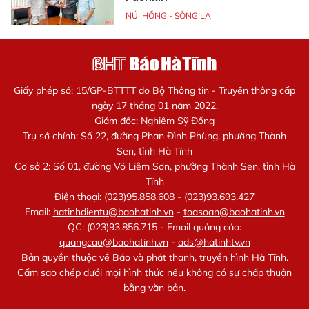
NÚI HỒNG - SÔNG LA
Giấy phép số: 15/GP-BTTTT do Bộ Thông tin - Truyền thông cấp
ngày 17 tháng 01 năm 2022.
Giám đốc: Nghiêm Sỹ Đống
Trụ sở chính: Số 22, đường Phan Đình Phùng, phường Thành
Sen, tỉnh Hà Tĩnh
Cơ sở 2: Số 01, đường Võ Liêm Sơn, phường Thành Sen, tỉnh Hà
Tĩnh
Điện thoại: (023)95.858.608 - (023)93.693.427
Email:
hatinhdientu@baohatinh.vn
-
toasoan@baohatinh.vn
QC: (023)93.856.715 - Email quảng cáo:
quangcao@baohatinh.vn
-
ads@hatinhtv.vn
Bản quyền thuộc về Báo và phát thanh, truyền hình Hà Tĩnh.
Cấm sao chép dưới mọi hình thức nếu không có sự chấp thuận
bằng văn bản.