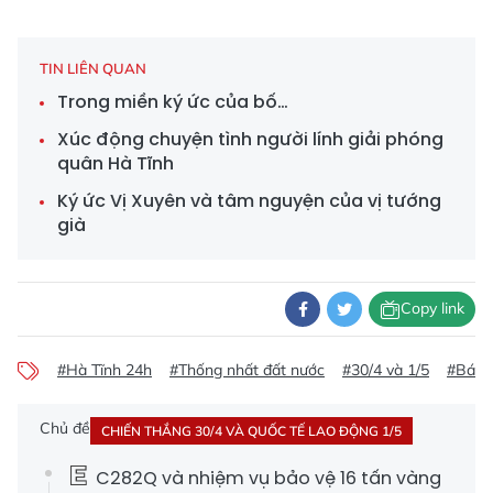
TIN LIÊN QUAN
Trong miền ký ức của bố…
Xúc động chuyện tình người lính giải phóng
quân Hà Tĩnh
Ký ức Vị Xuyên và tâm nguyện của vị tướng
già
Copy link
#Hà Tĩnh 24h
#Thống nhất đất nước
#30/4 và 1/5
#Báo 
Chủ đề
CHIẾN THẮNG 30/4 VÀ QUỐC TẾ LAO ĐỘNG 1/5
C282Q và nhiệm vụ bảo vệ 16 tấn vàng