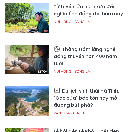
Từ tuyến lửa năm xưa đến
nghĩa tình đồng đội hôm nay
NÚI HỒNG - SÔNG LA
Thăng trầm làng nghề
đóng thuyền hơn 400 năm
tuổi
NÚI HỒNG - SÔNG LA
Du lịch sinh thái Hà Tĩnh:
"Gác cửa" bảo tồn hay mở
đường bứt phá?
VĂN HÓA - GIẢI TRÍ
Lễ hội đền Lê Khôi - nét đẹp