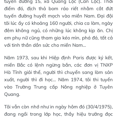
tuyến đường 15, xã Quang Lộc (Can Lộc). Thời
điểm đó, địch thả bom ráo riết nhằm cắt đứt
tuyến đường huyết mạch vào miền Nam. Đại đội
tôi lúc ấy có khoảng 160 người, chia ca làm, ngày
đêm không ngủ, có những lúc không kịp ăn. Chị
em phụ nữ cũng tham gia kéo mìn, phá đá, tất cả
với tinh thần dồn sức cho miền Nam…
Năm 1973, sau khi Hiệp định Paris được ký kết,
miền Bắc có lệnh ngừng bắn, các đơn vị TNXP
Hà Tĩnh giải thể, người thì chuyển sang làm sản
xuất, người thì đi học… Năm 1974, tôi thi tuyển
vào Trường Trung cấp Nông nghiệp ở Tuyên
Quang.
Tôi vẫn còn nhớ như in ngày hôm đó (30/4/1975),
đang ngồi trong lớp học, thầy hiệu trưởng đọc