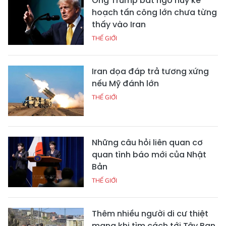
Ông Trump bất ngờ hủy kế
hoạch tấn công lớn chưa từng
thấy vào Iran
THẾ GIỚI
Iran dọa đáp trả tương xứng
nếu Mỹ đánh lớn
THẾ GIỚI
Những câu hỏi liên quan cơ
quan tình báo mới của Nhật
Bản
THẾ GIỚI
Thêm nhiều người di cư thiệt
mạng khi tìm cách tới Tây Ban