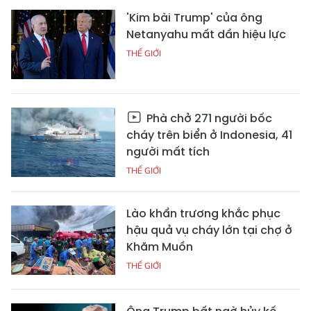
'Kim bài Trump' của ông
Netanyahu mất dần hiệu lực
THẾ GIỚI
Phà chở 271 người bốc
cháy trên biển ở Indonesia, 41
người mất tích
THẾ GIỚI
Lào khẩn trương khắc phục
hậu quả vụ cháy lớn tại chợ ở
Khăm Muồn
THẾ GIỚI