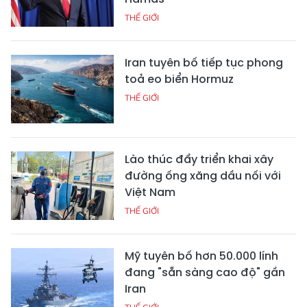
THẾ GIỚI
Iran tuyên bố tiếp tục phong
toả eo biển Hormuz
THẾ GIỚI
Lào thúc đẩy triển khai xây
đường ống xăng dầu nối với
Việt Nam
THẾ GIỚI
Mỹ tuyên bố hơn 50.000 lính
đang "sẵn sàng cao độ" gần
Iran