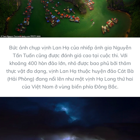
Bức ảnh chụp vịnh Lan Hạ của nhiếp ảnh gia Nguyễn
Tấn Tuấn cũng được đánh giá cao tại cuộc thi. Với
khoảng 400 hòn đảo lớn, nhỏ được bao phủ bởi thảm
thực vật đa dạng, vịnh Lan Hạ thuộc huyện đảo Cát Bà
(Hải Phòng) đang nổi lên như một vịnh Hạ Long thứ hai
của Việt Nam ở vùng biển phía Đông Bắc.