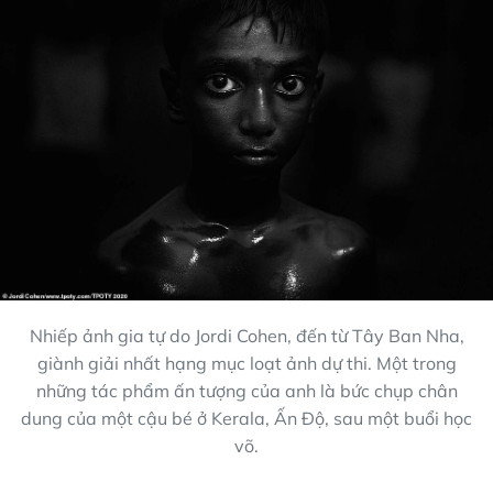
Nhiếp ảnh gia tự do Jordi Cohen, đến từ Tây Ban Nha,
giành giải nhất hạng mục loạt ảnh dự thi. Một trong
những tác phẩm ấn tượng của anh là bức chụp chân
dung của một cậu bé ở Kerala, Ấn Độ, sau một buổi học
võ.