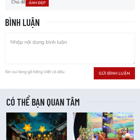
Chủ đề
ẢNH ĐẸP
BÌNH LUẬN
Xin vui lòng gõ tiếng Việt có dấu
GỬI BÌNH LUẬN
CÓ THỂ BẠN QUAN TÂM