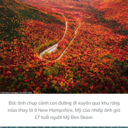
Bức ảnh chụp cảnh con đường đi xuyên qua khu rừng
mùa thay lá ở New Hampshire, Mỹ của nhiếp ảnh gia
17 tuổi người Mỹ Ben Skaar.