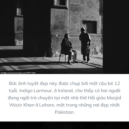
Bức ảnh tuyệt đẹp này được chụp bởi một cậu bé 12
tuổi, Indigo Larmour, ở Ireland, cho thấy có hai người
đang ngồi trò chuyện tại một nhà thờ Hồi giáo Masjid
Wazir Khan ở Lahore, một trong những nơi đẹp nhất
Pakistan.