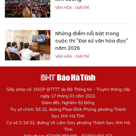
VĂN HÓA - GIẢI TRÍ
Những điểm nổi bật trong
cuộc thi "Đại sứ văn hóa đọc"
năm 2026
VĂN HÓA - GIẢI TRÍ
Giấy phép số: 15/GP-BTTTT do Bộ Thông tin - Truyền thông cấp
ngày 17 tháng 01 năm 2022.
Giám đốc: Nghiêm Sỹ Đống
Trụ sở chính: Số 22, đường Phan Đình Phùng, phường Thành
Sen, tỉnh Hà Tĩnh
Cơ sở 2: Số 01, đường Võ Liêm Sơn, phường Thành Sen, tỉnh Hà
Tĩnh
Điện thoại: (023)95.858.608 - (023)93.693.427