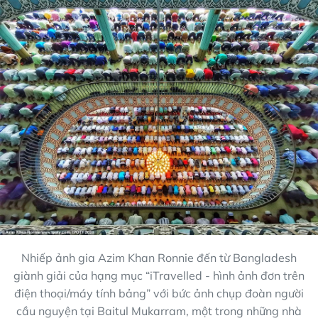
Nhiếp ảnh gia Azim Khan Ronnie đến từ Bangladesh
giành giải của hạng mục “iTravelled - hình ảnh đơn trên
điện thoại/máy tính bảng” với bức ảnh chụp đoàn người
cầu nguyện tại Baitul Mukarram, một trong những nhà