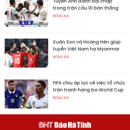
Tuyển Anh đánh bại Pháp
trong trận cầu 10 bàn thắng
BÓNG ĐÁ
Xuân Son và Hoàng Hên giúp
tuyển Việt Nam hạ Myanmar
BÓNG ĐÁ
FIFA chịu áp lực về việc tổ chức
trận tranh hạng ba World Cup
BÓNG ĐÁ