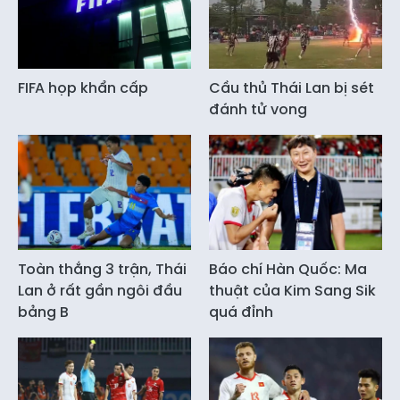
FIFA họp khẩn cấp
Cầu thủ Thái Lan bị sét
đánh tử vong
Toàn thắng 3 trận, Thái
Báo chí Hàn Quốc: Ma
Lan ở rất gần ngôi đầu
thuật của Kim Sang Sik
bảng B
quá đỉnh