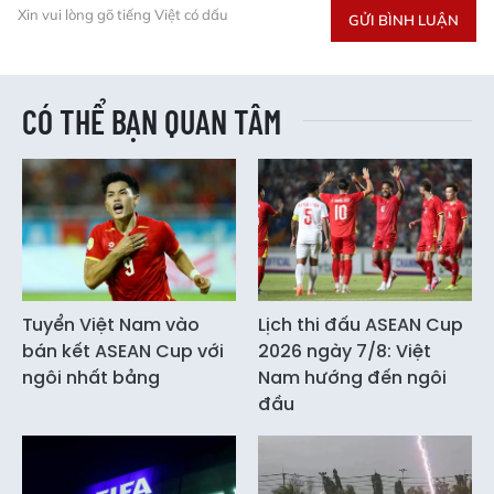
Xin vui lòng gõ tiếng Việt có dấu
GỬI BÌNH LUẬN
CÓ THỂ BẠN QUAN TÂM
Tuyển Việt Nam vào
Lịch thi đấu ASEAN Cup
bán kết ASEAN Cup với
2026 ngày 7/8: Việt
ngôi nhất bảng
Nam hướng đến ngôi
đầu