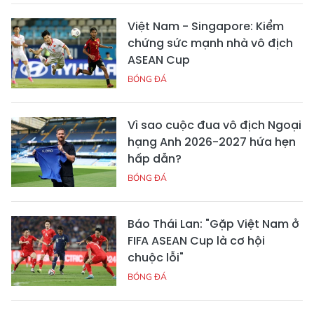
Việt Nam - Singapore: Kiểm
chứng sức mạnh nhà vô địch
ASEAN Cup
BÓNG ĐÁ
Vì sao cuộc đua vô địch Ngoại
hạng Anh 2026-2027 hứa hẹn
hấp dẫn?
BÓNG ĐÁ
Báo Thái Lan: "Gặp Việt Nam ở
FIFA ASEAN Cup là cơ hội
chuộc lỗi"
BÓNG ĐÁ