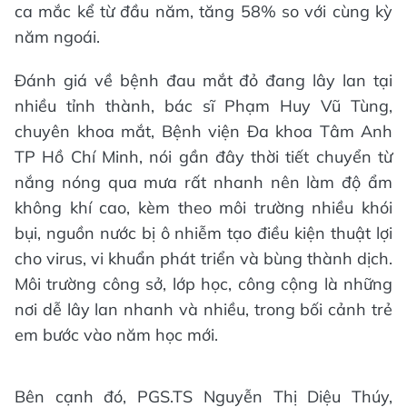
ca mắc kể từ đầu năm, tăng 58% so với cùng kỳ
năm ngoái.
Đánh giá về bệnh đau mắt đỏ đang lây lan tại
nhiều tỉnh thành, bác sĩ Phạm Huy Vũ Tùng,
chuyên khoa mắt, Bệnh viện Đa khoa Tâm Anh
TP Hồ Chí Minh, nói gần đây thời tiết chuyển từ
nắng nóng qua mưa rất nhanh nên làm độ ẩm
không khí cao, kèm theo môi trường nhiều khói
bụi, nguồn nước bị ô nhiễm tạo điều kiện thuật lợi
cho virus, vi khuẩn phát triển và bùng thành dịch.
Môi trường công sở, lớp học, công cộng là những
nơi dễ lây lan nhanh và nhiều, trong bối cảnh trẻ
em bước vào năm học mới.
Bên cạnh đó, PGS.TS Nguyễn Thị Diệu Thúy,