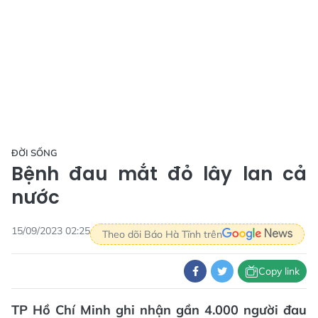
ĐỜI SỐNG
Bệnh đau mắt đỏ lây lan cả
nước
15/09/2023 02:25
Theo dõi Báo Hà Tĩnh trên
Copy link
TP Hồ Chí Minh ghi nhận gần 4.000 người đau