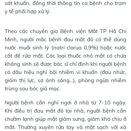
sát khuẩn, đồng thời thông tin ca bệnh cho trạm
y tế phối hợp xử lý.
Theo các chuyên gia Bệnh viện Mắt TP Hồ Chí
Minh, người mắc bệnh đau mắt đỏ có thể dùng
nước muối sinh lý (natri clorua 0,9%) hoặc nước
cất để rửa mắt. Các loại thuốc nhỏ mắt có chứa
kháng sinh sẽ được bác sĩ chỉ định khi người bệnh
có dấu hiệu nghi bội nhiễm vi khuẩn (đau nhức,
giảm thị lực, sợ ánh sáng...), phòng ngừa nhiễm
trùng sau bóc giả mạc.
Người bệnh cần nghỉ ngơi ở nhà từ 7-10 ngày.
Khi điều trị đau mắt đỏ tại nhà, người bệnh cần
chườm lạnh giúp mắt giảm sưng, giảm khó chịu ở
mắt. Thường xuyên rửa tay và mặt sạch với xà