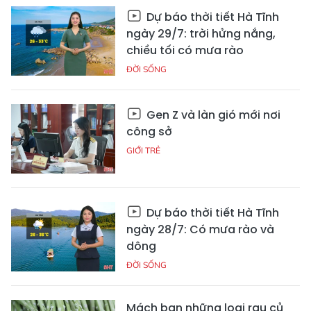
Dự báo thời tiết Hà Tĩnh
ngày 29/7: trời hửng nắng,
chiều tối có mưa rào
ĐỜI SỐNG
Gen Z và làn gió mới nơi
công sở
GIỚI TRẺ
Dự báo thời tiết Hà Tĩnh
ngày 28/7: Có mưa rào và
dông
ĐỜI SỐNG
Mách bạn những loại rau củ