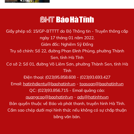
Giấy phép số: 15/GP-BTTTT do Bộ Thông tin - Truyền thông cấp
ngày 17 tháng 01 năm 2022.
Giám đốc: Nghiêm Sỹ Đống
Trụ sở chính: Số 22, đường Phan Đình Phùng, phường Thành
Sen, tỉnh Hà Tĩnh
Cơ sở 2: Số 01, đường Võ Liêm Sơn, phường Thành Sen, tỉnh Hà
Tĩnh
Điện thoại: (023)95.858.608 - (023)93.693.427
Email:
hatinhdientu@baohatinh.vn
-
toasoan@baohatinh.vn
QC: (023)93.856.715 - Email quảng cáo:
quangcao@baohatinh.vn
-
ads@hatinhtv.vn
Bản quyền thuộc về Báo và phát thanh, truyền hình Hà Tĩnh.
Cấm sao chép dưới mọi hình thức nếu không có sự chấp thuận
bằng văn bản.