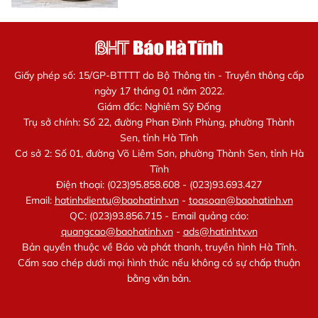
Giấy phép số: 15/GP-BTTTT do Bộ Thông tin - Truyền thông cấp
ngày 17 tháng 01 năm 2022.
Giám đốc: Nghiêm Sỹ Đống
Trụ sở chính: Số 22, đường Phan Đình Phùng, phường Thành
Sen, tỉnh Hà Tĩnh
Cơ sở 2: Số 01, đường Võ Liêm Sơn, phường Thành Sen, tỉnh Hà
Tĩnh
Điện thoại: (023)95.858.608 - (023)93.693.427
Email:
hatinhdientu@baohatinh.vn
-
toasoan@baohatinh.vn
QC: (023)93.856.715 - Email quảng cáo:
quangcao@baohatinh.vn
-
ads@hatinhtv.vn
Bản quyền thuộc về Báo và phát thanh, truyền hình Hà Tĩnh.
Cấm sao chép dưới mọi hình thức nếu không có sự chấp thuận
bằng văn bản.