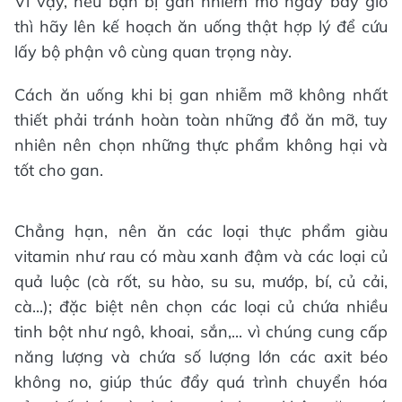
Vì vậy, nếu bạn bị gan nhiễm mỡ ngay bây giờ
thì hãy lên kế hoạch ăn uống thật hợp lý để cứu
lấy bộ phận vô cùng quan trọng này.
Cách ăn uống khi bị gan nhiễm mỡ không nhất
thiết phải tránh hoàn toàn những đồ ăn mỡ, tuy
nhiên nên chọn những thực phẩm không hại và
tốt cho gan.
Chẳng hạn, nên ăn các loại thực phẩm giàu
vitamin như rau có màu xanh đậm và các loại củ
quả luộc (cà rốt, su hào, su su, mướp, bí, củ cải,
cà...); đặc biệt nên chọn các loại củ chứa nhiều
tinh bột như ngô, khoai, sắn,... vì chúng cung cấp
năng lượng và chứa số lượng lớn các axit béo
không no, giúp thúc đẩy quá trình chuyển hóa