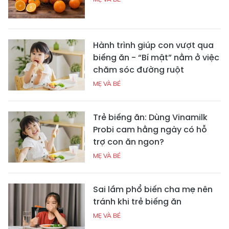
Hành trình giúp con vượt qua
biếng ăn - “Bí mật” nằm ở việc
chăm sóc đường ruột
MẸ VÀ BÉ
Trẻ biếng ăn: Dùng Vinamilk
Probi cam hằng ngày có hỗ
trợ con ăn ngon?
MẸ VÀ BÉ
Sai lầm phổ biến cha mẹ nên
tránh khi trẻ biếng ăn
MẸ VÀ BÉ