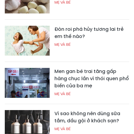
MẸ VÀ BÉ
Đòn roi phá hủy tương lai trẻ
em thế nào?
MẸ VÀ BÉ
Men gan bé trai tăng gấp
hàng chục lần vì thói quen phổ
biến của ba mẹ
MẸ VÀ BÉ
Vì sao không nên dùng sữa
tắm, dầu gội ở khách sạn?
MẸ VÀ BÉ