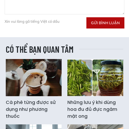
Xin vui lòng gõ tiếng Việt có dấu
GỬI BÌNH LUẬN
CÓ THỂ BẠN QUAN TÂM
Cà phê từng được sử
Những lưu ý khi dùng
dụng như phương
hoa đu đủ đực ngâm
thuốc
mật ong