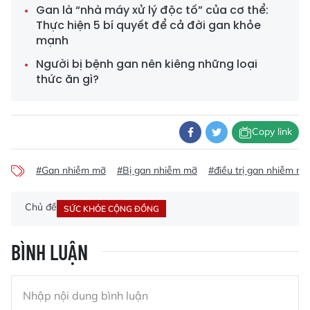
Gan là “nhà máy xử lý độc tố” của cơ thể:
Thực hiện 5 bí quyết để cả đời gan khỏe
mạnh
Người bị bệnh gan nên kiêng những loại
thức ăn gì?
Copy link
#Gan nhiễm mỡ
#Bị gan nhiễm mỡ
#điều trị gan nhiễm mỡ
Chủ đề
SỨC KHỎE CỘNG ĐỒNG
BÌNH LUẬN