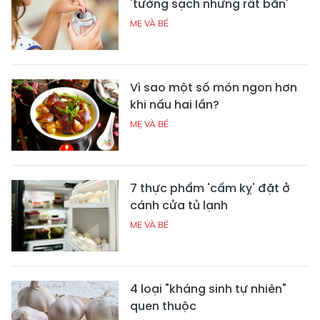
'tưởng sạch nhưng rất bẩn'
MẸ VÀ BÉ
Vì sao một số món ngon hơn
khi nấu hai lần?
MẸ VÀ BÉ
7 thực phẩm 'cấm kỵ' đặt ở
cánh cửa tủ lạnh
MẸ VÀ BÉ
4 loại "kháng sinh tự nhiên"
quen thuộc