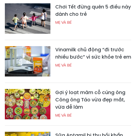
Chơi Tết đừng quên 5 điều này
dành cho trẻ
MẸ VÀ BÉ
Vinamilk chủ động “đi trước
nhiều bước” vì sức khỏe trẻ em
MẸ VÀ BÉ
Gợi ý loạt mâm cỗ cúng ông
Công ông Táo vừa đẹp mắt,
vừa dễ làm
MẸ VÀ BÉ
Sữa Aptamil bị thu hồi khẩn