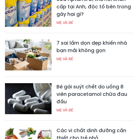
cấp tại Anh, độc tố bên trong
gây hại gì?
MẸ VÀ BÉ
7 sai lầm dọn dẹp khiến nhà
bạn mãi không gọn
MẸ VÀ BÉ
Bé gái suýt chết do uống 8
viên paracetamol chữa đau
đầu
MẸ VÀ BÉ
Các vi chất dinh dưỡng cần
thiết cho trẻ nhỏ