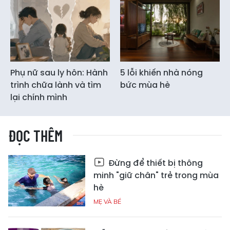
Phụ nữ sau ly hôn: Hành
5 lỗi khiến nhà nóng
trình chữa lành và tìm
bức mùa hè
lại chính mình
ĐỌC THÊM
Đừng để thiết bị thông
minh "giữ chân" trẻ trong mùa
hè
MẸ VÀ BÉ