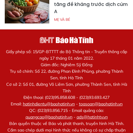
tăng đề kháng trước dịch cúm
A
MẸ VÀ BÉ
Giấy phép số: 15/GP-BTTTT do Bộ Thông tin - Truyền thông cấp
ngày 17 tháng 01 năm 2022.
Giám đốc: Nghiêm Sỹ Đống
Trụ sở chính: Số 22, đường Phan Đình Phùng, phường Thành
Sen, tỉnh Hà Tĩnh
Cơ sở 2: Số 01, đường Võ Liêm Sơn, phường Thành Sen, tỉnh Hà
Tĩnh
Điện thoại: (023)95.858.608 - (023)93.693.427
Email:
hatinhdientu@baohatinh.vn
-
toasoan@baohatinh.vn
QC: (023)93.856.715 - Email quảng cáo:
quangcao@baohatinh.vn
-
ads@hatinhtv.vn
Bản quyền thuộc về Báo và phát thanh, truyền hình Hà Tĩnh.
Cấm sao chép dưới mọi hình thức nếu không có sự chấp thuận