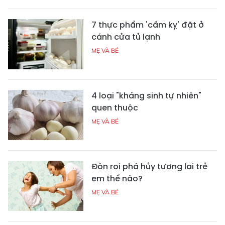
7 thực phẩm 'cấm kỵ' đặt ở
cánh cửa tủ lạnh
MẸ VÀ BÉ
4 loại "kháng sinh tự nhiên"
quen thuộc
MẸ VÀ BÉ
Đòn roi phá hủy tương lai trẻ
em thế nào?
MẸ VÀ BÉ