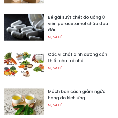
Bé gái suýt chết do uống 8
viên paracetamol chữa đau
đầu
MẸ VÀ BÉ
Các vi chất dinh dưỡng cần
thiết cho trẻ nhỏ
MẸ VÀ BÉ
Mách bạn cách giảm ngứa
họng do kích ứng
MẸ VÀ BÉ