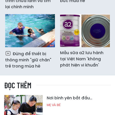
trình chữa lành và tìm
bức mùa hè
lại chính mình
Mẫu sữa a2 lưu hành
Đừng để thiết bị
tại Việt Nam 'không
thông minh "giữ chân"
phát hiện vi khuẩn'
trẻ trong mùa hè
ĐỌC THÊM
Nơi bình yên bắt đầu…
MẸ VÀ BÉ