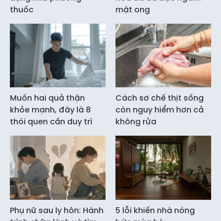
thuốc
mật ong
Muốn hai quả thận
Cách sơ chế thịt sống
khỏe mạnh, đây là 8
còn nguy hiểm hơn cả
thói quen cần duy trì
không rửa
Phụ nữ sau ly hôn: Hành
5 lỗi khiến nhà nóng