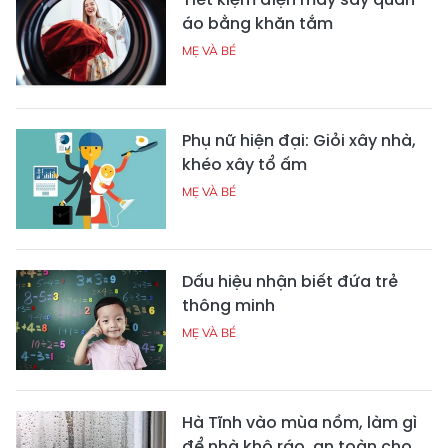
áo bằng khăn tắm
MẸ VÀ BÉ
Phụ nữ hiện đại: Giỏi xây nhà,
khéo xây tổ ấm
MẸ VÀ BÉ
Dấu hiệu nhận biết đứa trẻ
thông minh
MẸ VÀ BÉ
Hà Tĩnh vào mùa nồm, làm gì
để nhà khô ráo, an toàn cho