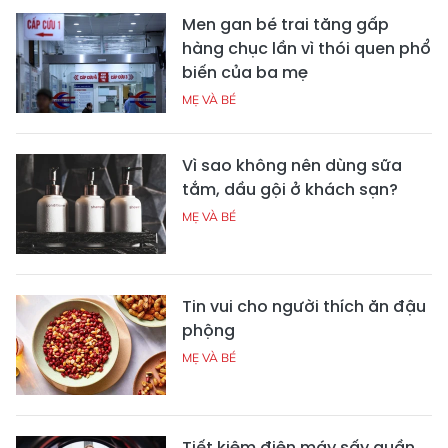
Men gan bé trai tăng gấp
hàng chục lần vì thói quen phổ
biến của ba mẹ
MẸ VÀ BÉ
Vì sao không nên dùng sữa
tắm, dầu gội ở khách sạn?
MẸ VÀ BÉ
Tin vui cho người thích ăn đậu
phộng
MẸ VÀ BÉ
Tiết kiệm điện máy sấy quần