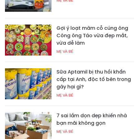
MẸ VÀ BÉ
Gợi ý loạt mâm cỗ cúng ông
Công ông Táo vừa đẹp mắt,
vừa dễ làm
MẸ VÀ BÉ
Sữa Aptamil bị thu hồi khẩn
cấp tại Anh, độc tố bên trong
gây hại gì?
MẸ VÀ BÉ
7 sai lầm dọn dẹp khiến nhà
bạn mãi không gọn
MẸ VÀ BÉ