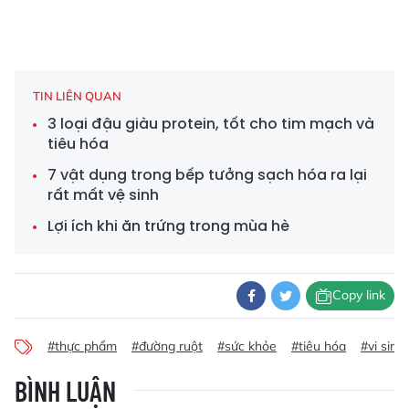
TIN LIÊN QUAN
3 loại đậu giàu protein, tốt cho tim mạch và
tiêu hóa
7 vật dụng trong bếp tưởng sạch hóa ra lại
rất mất vệ sinh
Lợi ích khi ăn trứng trong mùa hè
Copy link
#thực phẩm
#đường ruột
#sức khỏe
#tiêu hóa
#vi sinh
BÌNH LUẬN