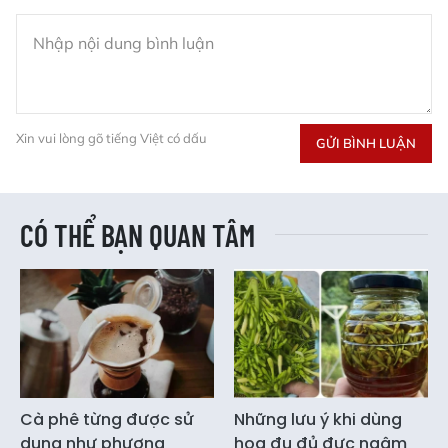
Xin vui lòng gõ tiếng Việt có dấu
GỬI BÌNH LUẬN
CÓ THỂ BẠN QUAN TÂM
Cà phê từng được sử
Những lưu ý khi dùng
dụng như phương
hoa đu đủ đực ngâm