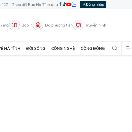
3.427
Theo dõi Báo Hà Tĩnh qua
Đăng nhập
in mới
Báo in
Đa phương tiện
Truyền hình
VỀ HÀ TĨNH
ĐỜI SỐNG
CÔNG NGHỆ
CỘNG ĐỒNG