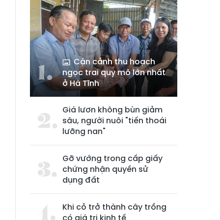
Cận cảnh thu hoạch
ngọc trai quy mô lớn nhất
ở Hà Tĩnh
Giá lươn không bùn giảm
sâu, người nuôi "tiến thoái
lưỡng nan"
Gỡ vướng trong cấp giấy
chứng nhận quyền sử
dụng đất
Khi cỏ trở thành cây trồng
có giá trị kinh tế