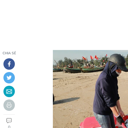
CHIA SẺ
0