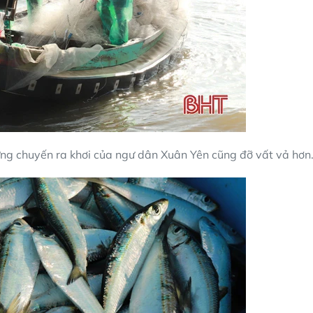
hững chuyến ra khơi của ngư dân Xuân Yên cũng đỡ vất vả hơn