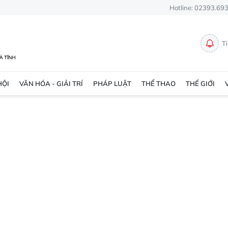
Hotline: 02393.69
T
HỘI
VĂN HÓA - GIẢI TRÍ
PHÁP LUẬT
THỂ THAO
THẾ GIỚI