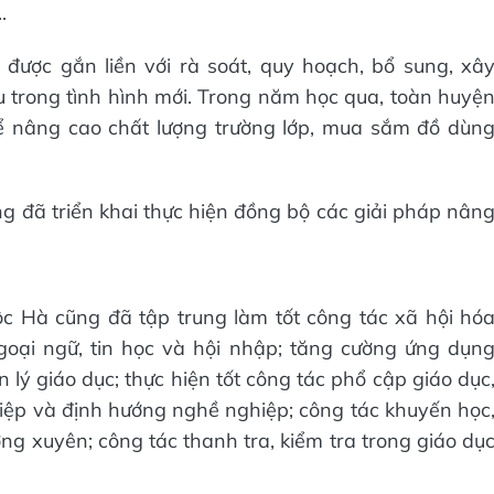
.
được gắn liền với rà soát, quy hoạch, bổ sung, xâ
 trong tình hình mới. Trong năm học qua, toàn huyệ
 nâng cao chất lượng trường lớp, mua sắm đồ dùn
ng đã triển khai thực hiện đồng bộ các giải pháp nân
c Hà cũng đã tập trung làm tốt công tác xã hội hó
goại ngữ, tin học và hội nhập; tăng cường ứng dụn
 lý giáo dục; thực hiện tốt công tác phổ cập giáo dục
iệp và định hướng nghề nghiệp; công tác khuyến học
ng xuyên; công tác thanh tra, kiểm tra trong giáo dụ