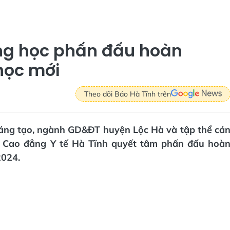
ng học phấn đấu hoàn
học mới
Theo dõi Báo Hà Tĩnh trên
 sáng tạo, ngành GD&ĐT huyện Lộc Hà và tập thể cá
ờng Cao đẳng Y tế Hà Tĩnh quyết tâm phấn đấu hoà
2024.