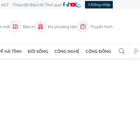
3.427
Theo dõi Báo Hà Tĩnh qua
Đăng nhập
in mới
Báo in
Đa phương tiện
Truyền hình
VỀ HÀ TĨNH
ĐỜI SỐNG
CÔNG NGHỆ
CỘNG ĐỒNG