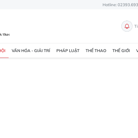
Hotline: 02393.69
T
HỘI
VĂN HÓA - GIẢI TRÍ
PHÁP LUẬT
THỂ THAO
THẾ GIỚI