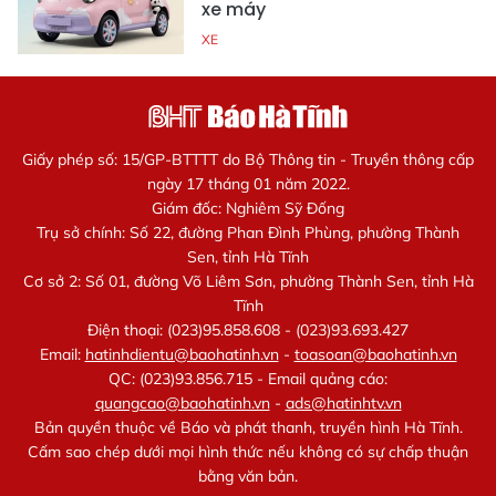
xe máy
XE
Giấy phép số: 15/GP-BTTTT do Bộ Thông tin - Truyền thông cấp
ngày 17 tháng 01 năm 2022.
Giám đốc: Nghiêm Sỹ Đống
Trụ sở chính: Số 22, đường Phan Đình Phùng, phường Thành
Sen, tỉnh Hà Tĩnh
Cơ sở 2: Số 01, đường Võ Liêm Sơn, phường Thành Sen, tỉnh Hà
Tĩnh
Điện thoại: (023)95.858.608 - (023)93.693.427
Email:
hatinhdientu@baohatinh.vn
-
toasoan@baohatinh.vn
QC: (023)93.856.715 - Email quảng cáo:
quangcao@baohatinh.vn
-
ads@hatinhtv.vn
Bản quyền thuộc về Báo và phát thanh, truyền hình Hà Tĩnh.
Cấm sao chép dưới mọi hình thức nếu không có sự chấp thuận
bằng văn bản.