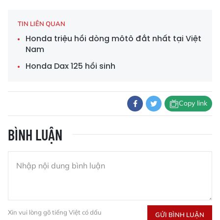
TIN LIÊN QUAN
Honda triệu hồi dòng môtô đắt nhất tại Việt
Nam
Honda Dax 125 hồi sinh
Copy link
BÌNH LUẬN
Xin vui lòng gõ tiếng Việt có dấu
GỬI BÌNH LUẬN