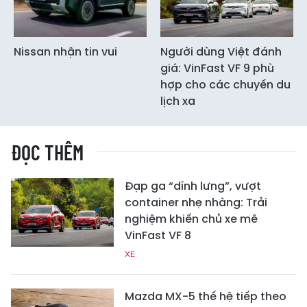
Nissan nhận tin vui
Người dùng Việt đánh
giá: VinFast VF 9 phù
hợp cho các chuyến du
lịch xa
ĐỌC THÊM
Đạp ga “dính lưng”, vượt
container nhẹ nhàng: Trải
nghiệm khiến chủ xe mê
VinFast VF 8
XE
Mazda MX-5 thế hệ tiếp theo