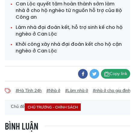
Can Lộc quyết tâm hoàn thành sớm làm
nhà ở cho hộ nghèo từ nguồn hỗ trợ của Bộ
Công an
Làm nhà đại đoàn kết, hỗ trợ sinh kế cho hộ
nghèo ở Can Lộc
Khởi công xây nhà đại đoàn kết cho hộ cận
nghèo ở Can Lộc
Copy link
#Hà Tĩnh 24h
#Nhà ở
#Làm nhà ở
#nhà ở cho gia đình 
Chủ đề
CHỦ TRƯƠNG - CHÍNH SÁCH
BÌNH LUẬN