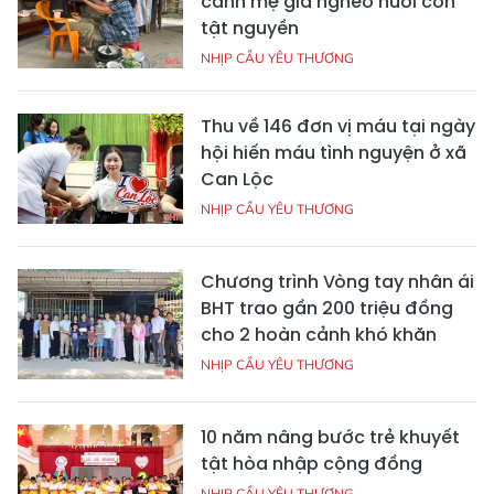
cảnh mẹ già nghèo nuôi con
tật nguyền
NHỊP CẦU YÊU THƯƠNG
Thu về 146 đơn vị máu tại ngày
hội hiến máu tình nguyện ở xã
Can Lộc
NHỊP CẦU YÊU THƯƠNG
Chương trình Vòng tay nhân ái
BHT trao gần 200 triệu đồng
cho 2 hoàn cảnh khó khăn
NHỊP CẦU YÊU THƯƠNG
10 năm nâng bước trẻ khuyết
tật hòa nhập cộng đồng
NHỊP CẦU YÊU THƯƠNG