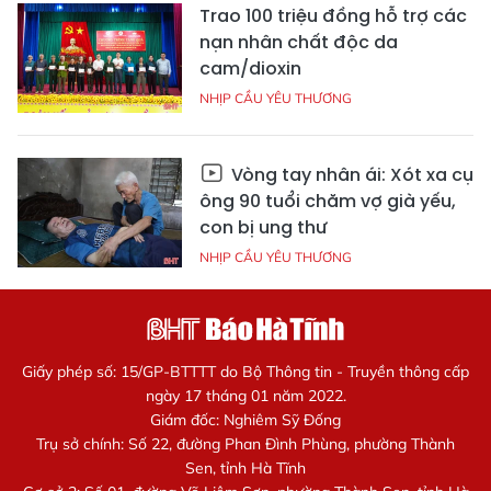
Trao 100 triệu đồng hỗ trợ các
nạn nhân chất độc da
cam/dioxin
NHỊP CẦU YÊU THƯƠNG
Vòng tay nhân ái: Xót xa cụ
ông 90 tuổi chăm vợ già yếu,
con bị ung thư
NHỊP CẦU YÊU THƯƠNG
Giấy phép số: 15/GP-BTTTT do Bộ Thông tin - Truyền thông cấp
ngày 17 tháng 01 năm 2022.
Giám đốc: Nghiêm Sỹ Đống
Trụ sở chính: Số 22, đường Phan Đình Phùng, phường Thành
Sen, tỉnh Hà Tĩnh