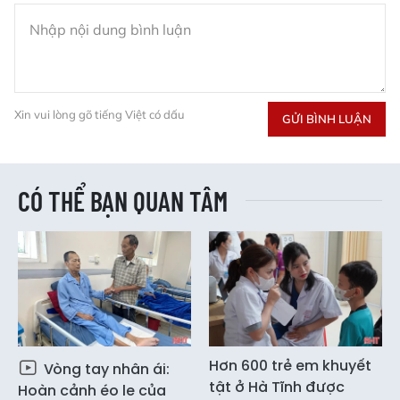
Xin vui lòng gõ tiếng Việt có dấu
GỬI BÌNH LUẬN
CÓ THỂ BẠN QUAN TÂM
Hơn 600 trẻ em khuyết
Vòng tay nhân ái:
tật ở Hà Tĩnh được
Hoàn cảnh éo le của