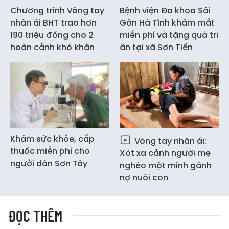
Chương trình Vòng tay
Bệnh viện Đa khoa Sài
nhân ái BHT trao hơn
Gòn Hà Tĩnh khám mắt
190 triệu đồng cho 2
miễn phí và tặng quà tri
hoàn cảnh khó khăn
ân tại xã Sơn Tiến
Khám sức khỏe, cấp
Vòng tay nhân ái:
thuốc miễn phí cho
Xót xa cảnh người mẹ
người dân Sơn Tây
nghèo một mình gánh
nợ nuôi con
ĐỌC THÊM