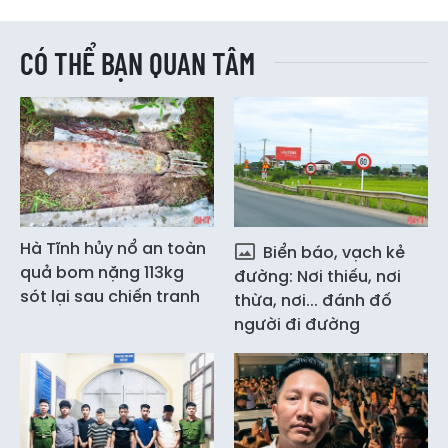
CÓ THỂ BẠN QUAN TÂM
Hà Tĩnh hủy nổ an toàn
Biển báo, vạch kẻ
quả bom nặng 113kg
đường: Nơi thiếu, nơi
sót lại sau chiến tranh
thừa, nơi... đánh đố
người đi đường