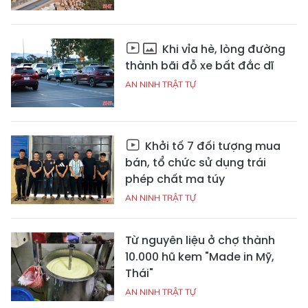
Khi vỉa hè, lòng đường
thành bãi đỗ xe bất đắc dĩ
AN NINH TRẬT TỰ
Khởi tố 7 đối tượng mua
bán, tổ chức sử dụng trái
phép chất ma túy
AN NINH TRẬT TỰ
Từ nguyên liệu ở chợ thành
10.000 hũ kem "Made in Mỹ,
Thái"
AN NINH TRẬT TỰ