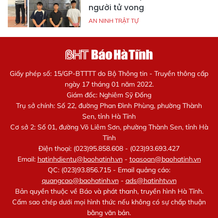
người tử vong
AN NINH TRẬT TỰ
Giấy phép số: 15/GP-BTTTT do Bộ Thông tin - Truyền thông cấp
ngày 17 tháng 01 năm 2022.
Giám đốc: Nghiêm Sỹ Đống
Trụ sở chính: Số 22, đường Phan Đình Phùng, phường Thành
Sen, tỉnh Hà Tĩnh
Cơ sở 2: Số 01, đường Võ Liêm Sơn, phường Thành Sen, tỉnh Hà
Tĩnh
Điện thoại: (023)95.858.608 - (023)93.693.427
Email:
hatinhdientu@baohatinh.vn
-
toasoan@baohatinh.vn
QC: (023)93.856.715 - Email quảng cáo:
quangcao@baohatinh.vn
-
ads@hatinhtv.vn
Bản quyền thuộc về Báo và phát thanh, truyền hình Hà Tĩnh.
Cấm sao chép dưới mọi hình thức nếu không có sự chấp thuận
bằng văn bản.