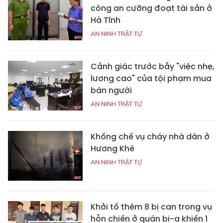
công an cưỡng đoạt tài sản ở
Hà Tĩnh
AN NINH TRẬT TỰ
Cảnh giác trước bẫy "việc nhẹ,
lương cao" của tội phạm mua
bán người
AN NINH TRẬT TỰ
Khống chế vụ cháy nhà dân ở
Hương Khê
AN NINH TRẬT TỰ
Khởi tố thêm 8 bị can trong vụ
hỗn chiến ở quán bi-a khiến 1