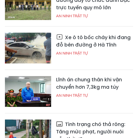
đường dây tổ chức đánh bạc
trực tuyến quy mô lớn
AN NINH TRẬT TỰ
Xe ô tô bốc cháy khi đang
đỗ bên đường ở Hà Tĩnh
AN NINH TRẬT TỰ
Lĩnh án chung thân khi vận
chuyển hơn 7,3kg ma túy
AN NINH TRẬT TỰ
Tình trạng chó thả rông:
Tăng mức phạt, người nuôi