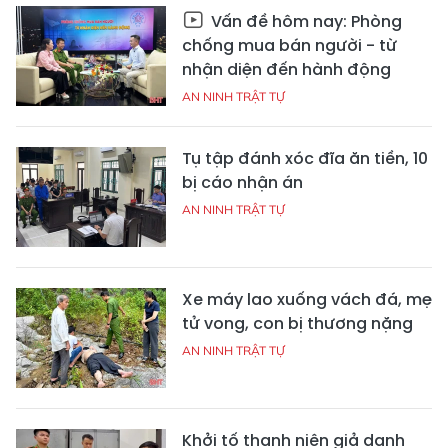
Vấn đề hôm nay: Phòng
chống mua bán người - từ
nhận diện đến hành động
AN NINH TRẬT TỰ
Tụ tập đánh xóc đĩa ăn tiền, 10
bị cáo nhận án
AN NINH TRẬT TỰ
Xe máy lao xuống vách đá, mẹ
tử vong, con bị thương nặng
AN NINH TRẬT TỰ
Khởi tố thanh niên giả danh