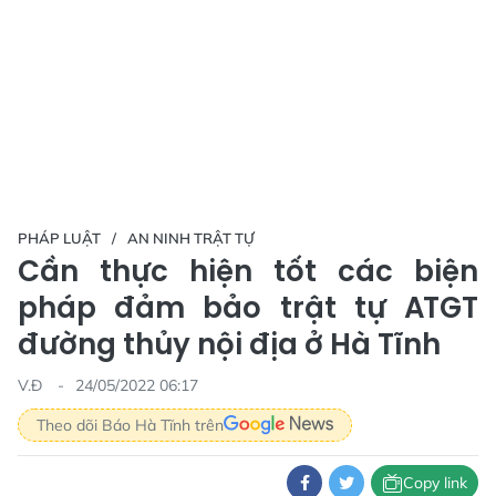
PHÁP LUẬT
AN NINH TRẬT TỰ
Cần thực hiện tốt các biện
pháp đảm bảo trật tự ATGT
đường thủy nội địa ở Hà Tĩnh
V.Đ
24/05/2022 06:17
Theo dõi Báo Hà Tĩnh trên
Copy link