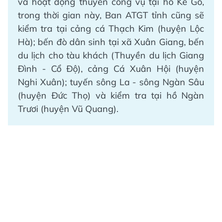
và hoạt động thuyền công vụ tại hồ Kẻ Gỗ,
trong thời gian này, Ban ATGT tỉnh cũng sẽ
kiểm tra tại cảng cá Thạch Kim (huyện Lộc
Hà); bến đò dân sinh tại xã Xuân Giang, bến
du lịch cho tàu khách (Thuyền du lịch Giang
Đình - Cổ Độ), cảng Cá Xuân Hội (huyện
Nghi Xuân); tuyến sông La - sông Ngàn Sâu
(huyện Đức Thọ) và kiểm tra tại hồ Ngàn
Trươi (huyện Vũ Quang).