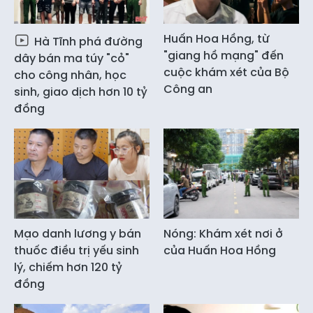
Huấn Hoa Hồng, từ
Hà Tĩnh phá đường
"giang hồ mạng" đến
dây bán ma túy "cỏ"
cuộc khám xét của Bộ
cho công nhân, học
Công an
sinh, giao dịch hơn 10 tỷ
đồng
Mạo danh lương y bán
Nóng: Khám xét nơi ở
thuốc điều trị yếu sinh
của Huấn Hoa Hồng
lý, chiếm hơn 120 tỷ
đồng