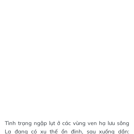
Tình trạng ngập lụt ở các vùng ven hạ lưu sông
La đang có xu thế ổn định, sau xuống dần: