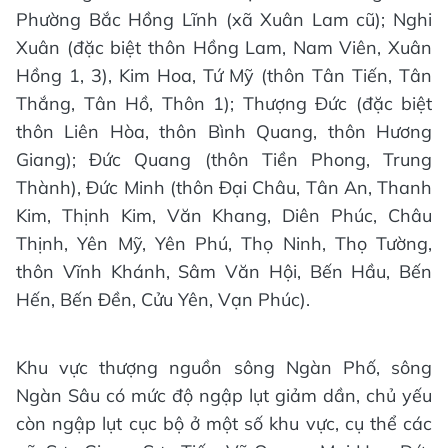
Phường Bắc Hồng Lĩnh (xã Xuân Lam cũ); Nghi
Xuân (đặc biệt thôn Hồng Lam, Nam Viên, Xuân
Hồng 1, 3), Kim Hoa, Tứ Mỹ (thôn Tân Tiến, Tân
Thắng, Tân Hồ, Thôn 1); Thượng Đức (đặc biệt
thôn Liên Hòa, thôn Bình Quang, thôn Hương
Giang); Đức Quang (thôn Tiền Phong, Trung
Thành), Đức Minh (thôn Đại Châu, Tân An, Thanh
Kim, Thịnh Kim, Văn Khang, Diên Phúc, Châu
Thịnh, Yên Mỹ, Yên Phú, Thọ Ninh, Thọ Tường,
thôn Vĩnh Khánh, Sâm Văn Hội, Bến Hầu, Bến
Hến, Bến Đền, Cửu Yên, Vạn Phúc).
Khu vực thượng nguồn sông Ngàn Phố, sông
Ngàn Sâu có mức độ ngập lụt giảm dần, chủ yếu
còn ngập lụt cục bộ ở một số khu vực, cụ thể các