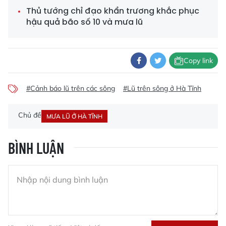
Thủ tướng chỉ đạo khẩn trương khắc phục
hậu quả bão số 10 và mưa lũ
Copy link
#Cảnh báo lũ trên các sông
#Lũ trên sông ở Hà Tĩnh
Chủ đề
MƯA LŨ Ở HÀ TĨNH
BÌNH LUẬN