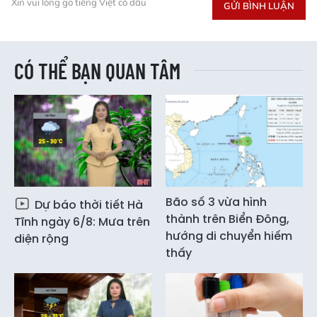
Xin vui lòng gõ tiếng Việt có dấu
GỬI BÌNH LUẬN
CÓ THỂ BẠN QUAN TÂM
Bão số 3 vừa hình
Dự báo thời tiết Hà
thành trên Biển Đông,
Tĩnh ngày 6/8: Mưa trên
hướng di chuyển hiếm
diện rộng
thấy