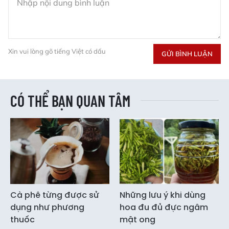
Xin vui lòng gõ tiếng Việt có dấu
GỬI BÌNH LUẬN
CÓ THỂ BẠN QUAN TÂM
Cà phê từng được sử
Những lưu ý khi dùng
dụng như phương
hoa đu đủ đực ngâm
thuốc
mật ong