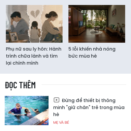
Phụ nữ sau ly hôn: Hành
5 lỗi khiến nhà nóng
trình chữa lành và tìm
bức mùa hè
lại chính mình
ĐỌC THÊM
Đừng để thiết bị thông
minh "giữ chân" trẻ trong mùa
hè
MẸ VÀ BÉ