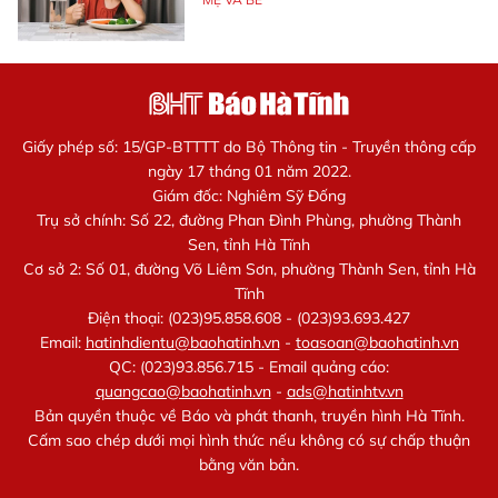
Giấy phép số: 15/GP-BTTTT do Bộ Thông tin - Truyền thông cấp
ngày 17 tháng 01 năm 2022.
Giám đốc: Nghiêm Sỹ Đống
Trụ sở chính: Số 22, đường Phan Đình Phùng, phường Thành
Sen, tỉnh Hà Tĩnh
Cơ sở 2: Số 01, đường Võ Liêm Sơn, phường Thành Sen, tỉnh Hà
Tĩnh
Điện thoại: (023)95.858.608 - (023)93.693.427
Email:
hatinhdientu@baohatinh.vn
-
toasoan@baohatinh.vn
QC: (023)93.856.715 - Email quảng cáo:
quangcao@baohatinh.vn
-
ads@hatinhtv.vn
Bản quyền thuộc về Báo và phát thanh, truyền hình Hà Tĩnh.
Cấm sao chép dưới mọi hình thức nếu không có sự chấp thuận
bằng văn bản.