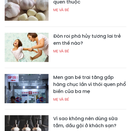
quen thuộc
MẸ VÀ BÉ
Đòn roi phá hủy tương lai trẻ
em thế nào?
MẸ VÀ BÉ
Men gan bé trai tăng gấp
hàng chục lần vì thói quen phổ
biến của ba mẹ
MẸ VÀ BÉ
Vì sao không nên dùng sữa
tắm, dầu gội ở khách sạn?