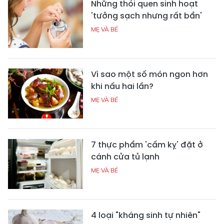
Những thói quen sinh hoạt
'tưởng sạch nhưng rất bẩn'
MẸ VÀ BÉ
Vì sao một số món ngon hơn
khi nấu hai lần?
MẸ VÀ BÉ
7 thực phẩm 'cấm kỵ' đặt ở
cánh cửa tủ lạnh
MẸ VÀ BÉ
4 loại "kháng sinh tự nhiên"