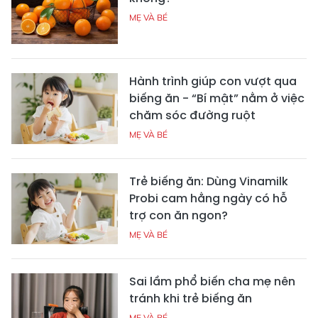
MẸ VÀ BÉ
Hành trình giúp con vượt qua
biếng ăn - “Bí mật” nằm ở việc
chăm sóc đường ruột
MẸ VÀ BÉ
Trẻ biếng ăn: Dùng Vinamilk
Probi cam hằng ngày có hỗ
trợ con ăn ngon?
MẸ VÀ BÉ
Sai lầm phổ biến cha mẹ nên
tránh khi trẻ biếng ăn
MẸ VÀ BÉ