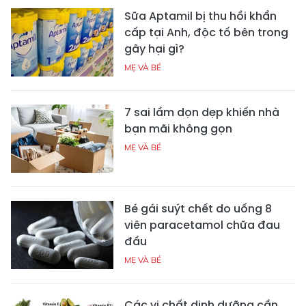
Sữa Aptamil bị thu hồi khẩn
cấp tại Anh, độc tố bên trong
gây hại gì?
MẸ VÀ BÉ
7 sai lầm dọn dẹp khiến nhà
bạn mãi không gọn
MẸ VÀ BÉ
Bé gái suýt chết do uống 8
viên paracetamol chữa đau
đầu
MẸ VÀ BÉ
Các vi chất dinh dưỡng cần