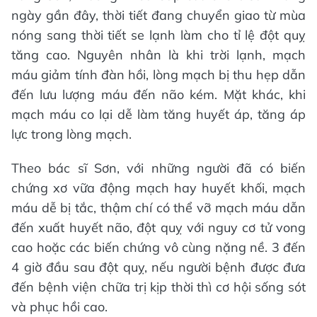
ngày gần đây, thời tiết đang chuyển giao từ mùa
nóng sang thời tiết se lạnh làm cho tỉ lệ đột quỵ
tăng cao. Nguyên nhân là khi trời lạnh, mạch
máu giảm tính đàn hồi, lòng mạch bị thu hẹp dẫn
đến lưu lượng máu đến não kém. Mặt khác, khi
mạch máu co lại dễ làm tăng huyết áp, tăng áp
lực trong lòng mạch.
Theo bác sĩ Sơn, với những người đã có biến
chứng xơ vữa động mạch hay huyết khối, mạch
máu dễ bị tắc, thậm chí có thể vỡ mạch máu dẫn
đến xuất huyết não, đột quỵ với nguy cơ tử vong
cao hoặc các biến chứng vô cùng nặng nề. 3 đến
4 giờ đầu sau đột quỵ, nếu người bệnh được đưa
đến bệnh viện chữa trị kịp thời thì cơ hội sống sót
và phục hồi cao.