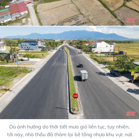
Dù ảnh hưởng do thời tiết mưa gió liên tục, tuy nhiên,
tới nay, nhà thầu đã thảm lại bê tông nhựa khu vực nút