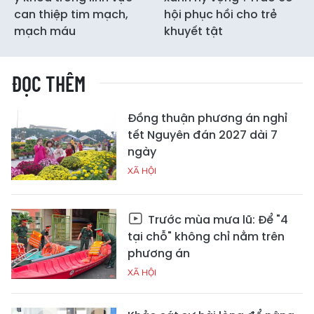
can thiệp tim mạch,
hội phục hồi cho trẻ
mạch máu
khuyết tật
ĐỌC THÊM
Đồng thuận phương án nghỉ
tết Nguyên đán 2027 dài 7
ngày
XÃ HỘI
Trước mùa mưa lũ: Để "4
tại chỗ" không chỉ nằm trên
phương án
XÃ HỘI