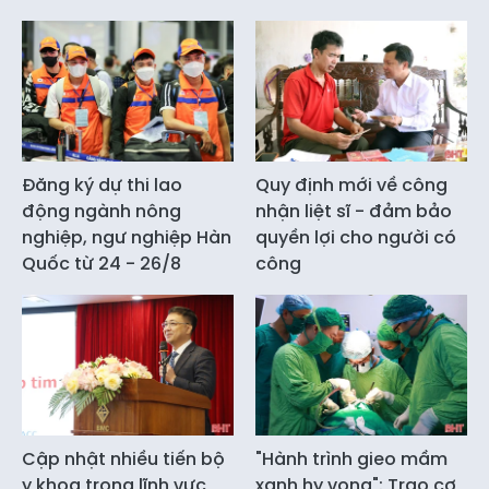
Đăng ký dự thi lao
Quy định mới về công
động ngành nông
nhận liệt sĩ - đảm bảo
nghiệp, ngư nghiệp Hàn
quyền lợi cho người có
Quốc từ 24 - 26/8
công
Cập nhật nhiều tiến bộ
"Hành trình gieo mầm
y khoa trong lĩnh vực
xanh hy vọng": Trao cơ