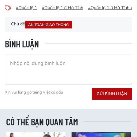
#Quốc lộ 1
#Quốc lộ 1 ở Hà Tĩnh
#Quốc lộ 1 ở Hà Tĩnh xu
Chủ đề
AN TOÀN GIAO THÔNG
BÌNH LUẬN
Xin vui lòng gõ tiếng Việt có dấu
GỬI BÌNH LUẬN
CÓ THỂ BẠN QUAN TÂM