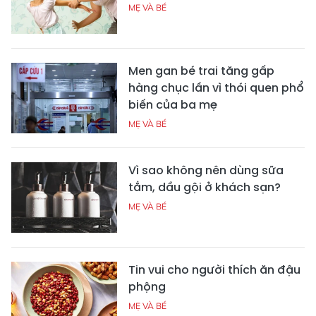
MẸ VÀ BÉ
Men gan bé trai tăng gấp
hàng chục lần vì thói quen phổ
biến của ba mẹ
MẸ VÀ BÉ
Vì sao không nên dùng sữa
tắm, dầu gội ở khách sạn?
MẸ VÀ BÉ
Tin vui cho người thích ăn đậu
phộng
MẸ VÀ BÉ