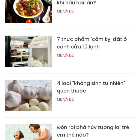
khi nấu hai lần?
MẸ VÀ BÉ
7 thực phẩm 'cấm kỵ' đặt ở
cánh cửa tủ lạnh
MẸ VÀ BÉ
4 loại "kháng sinh tự nhiên"
quen thuộc
MẸ VÀ BÉ
Đòn roi phá hủy tương lai trẻ
em thế nào?