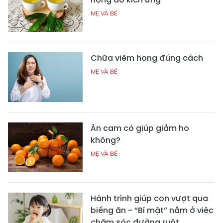
MẸ VÀ BÉ
Chữa viêm họng đúng cách
MẸ VÀ BÉ
Ăn cam có giúp giảm ho
không?
MẸ VÀ BÉ
Hành trình giúp con vượt qua
biếng ăn - “Bí mật” nằm ở việc
chăm sóc đường ruột