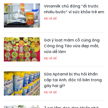
Vinamilk chủ động “đi trước
nhiều bước” vì sức khỏe trẻ em
MẸ VÀ BÉ
Gợi ý loạt mâm cỗ cúng ông
Công ông Táo vừa đẹp mắt,
vừa dễ làm
MẸ VÀ BÉ
Sữa Aptamil bị thu hồi khẩn
cấp tại Anh, độc tố bên trong
gây hại gì?
MẸ VÀ BÉ