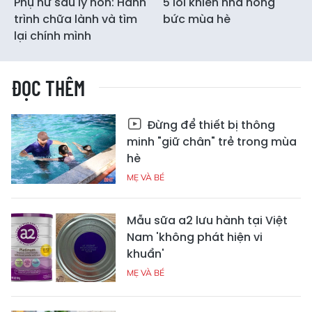
Phụ nữ sau ly hôn: Hành
5 lỗi khiến nhà nóng
trình chữa lành và tìm
bức mùa hè
lại chính mình
ĐỌC THÊM
Đừng để thiết bị thông
minh "giữ chân" trẻ trong mùa
hè
MẸ VÀ BÉ
Mẫu sữa a2 lưu hành tại Việt
Nam 'không phát hiện vi
khuẩn'
MẸ VÀ BÉ