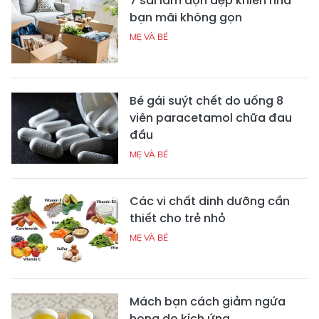
7 sai lầm dọn dẹp khiến nhà
bạn mãi không gọn
MẸ VÀ BÉ
Bé gái suýt chết do uống 8
viên paracetamol chữa đau
đầu
MẸ VÀ BÉ
Các vi chất dinh dưỡng cần
thiết cho trẻ nhỏ
MẸ VÀ BÉ
Mách bạn cách giảm ngứa
họng do kích ứng