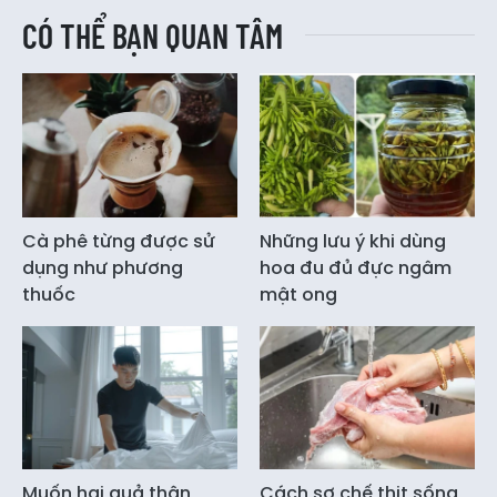
CÓ THỂ BẠN QUAN TÂM
Cà phê từng được sử
Những lưu ý khi dùng
dụng như phương
hoa đu đủ đực ngâm
thuốc
mật ong
Muốn hai quả thận
Cách sơ chế thịt sống