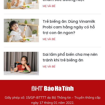
MẸ VÀ BÉ
Trẻ biếng ăn: Dùng Vinamilk
Probi cam hằng ngày có hỗ
trợ con ăn ngon?
MẸ VÀ BÉ
Sai lầm phổ biến cha mẹ nên
tránh khi trẻ biếng ăn
MẸ VÀ BÉ
Giấy phép số: 15/GP-BTTTT do Bộ Thông tin - Truyền thông cấp
ngày 17 tháng 01 năm 2022.