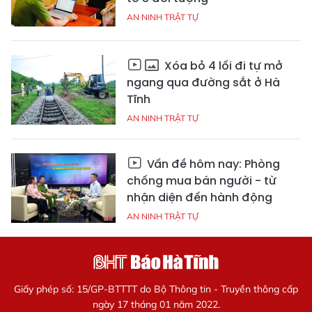
AN NINH TRẬT TỰ
Xóa bỏ 4 lối đi tự mở
ngang qua đường sắt ở Hà
Tĩnh
AN NINH TRẬT TỰ
Vấn đề hôm nay: Phòng
chống mua bán người - từ
nhận diện đến hành động
AN NINH TRẬT TỰ
Giấy phép số: 15/GP-BTTTT do Bộ Thông tin - Truyền thông cấp
ngày 17 tháng 01 năm 2022.