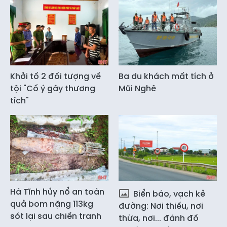
Khởi tố 2 đối tượng về
Ba du khách mất tích ở
tội "Cố ý gây thương
Mũi Nghê
tích"
Hà Tĩnh hủy nổ an toàn
Biển báo, vạch kẻ
quả bom nặng 113kg
đường: Nơi thiếu, nơi
sót lại sau chiến tranh
thừa, nơi... đánh đố