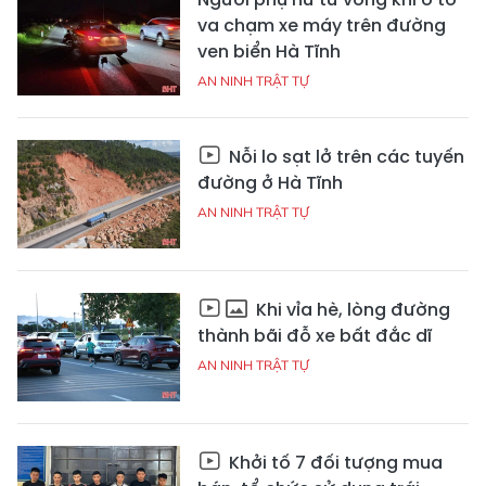
va chạm xe máy trên đường
ven biển Hà Tĩnh
AN NINH TRẬT TỰ
Nỗi lo sạt lở trên các tuyến
đường ở Hà Tĩnh
AN NINH TRẬT TỰ
Khi vỉa hè, lòng đường
thành bãi đỗ xe bất đắc dĩ
AN NINH TRẬT TỰ
Khởi tố 7 đối tượng mua