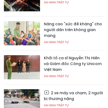
AN NINH TRẬT TỰ
Nâng cao "sức đề kháng" cho
người dân trên không gian
mạng
AN NINH TRẬT TỰ
Khởi tố ca sĩ Nguyễn Thị Hiền
và Giám đốc Công ty Unicorn
Việt Nam
AN NINH TRẬT TỰ
2 xe máy va chạm, 2 người
bị thương nặng
AN NINH TRẬT TỰ