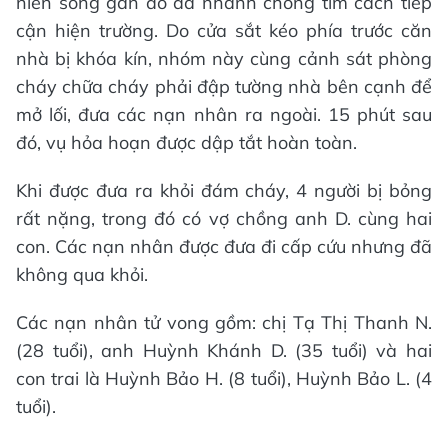
niên sống gần đó đã nhanh chóng tìm cách tiếp
cận hiện trường. Do cửa sắt kéo phía trước căn
nhà bị khóa kín, nhóm này cùng cảnh sát phòng
cháy chữa cháy phải đập tường nhà bên cạnh để
mở lối, đưa các nạn nhân ra ngoài. 15 phút sau
đó, vụ hỏa hoạn được dập tắt hoàn toàn.
Khi được đưa ra khỏi đám cháy, 4 người bị bỏng
rất nặng, trong đó có vợ chồng anh D. cùng hai
con. Các nạn nhân được đưa đi cấp cứu nhưng đã
không qua khỏi.
Các nạn nhân tử vong gồm: chị Tạ Thị Thanh N.
(28 tuổi), anh Huỳnh Khánh D. (35 tuổi) và hai
con trai là Huỳnh Bảo H. (8 tuổi), Huỳnh Bảo L. (4
tuổi).