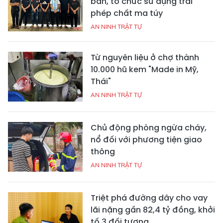
bán, tổ chức sử dụng trái
phép chất ma túy
AN NINH TRẬT TỰ
Từ nguyên liệu ở chợ thành
10.000 hũ kem "Made in Mỹ,
Thái"
AN NINH TRẬT TỰ
Chủ động phòng ngừa cháy,
nổ đối với phương tiện giao
thông
AN NINH TRẬT TỰ
Triệt phá đường dây cho vay
lãi nặng gần 82,4 tỷ đồng, khởi
tố 3 đối tượng