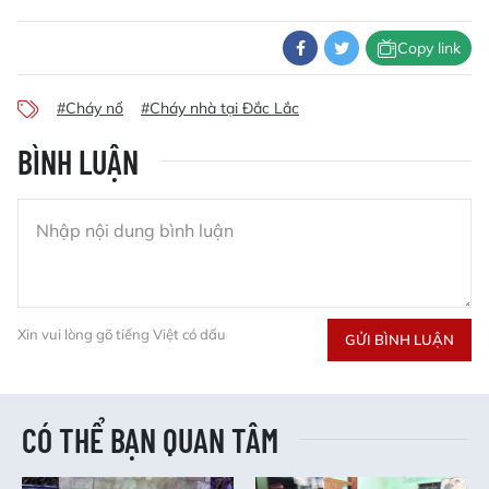
Copy link
#Cháy nổ
#Cháy nhà tại Đắc Lắc
BÌNH LUẬN
Xin vui lòng gõ tiếng Việt có dấu
GỬI BÌNH LUẬN
CÓ THỂ BẠN QUAN TÂM