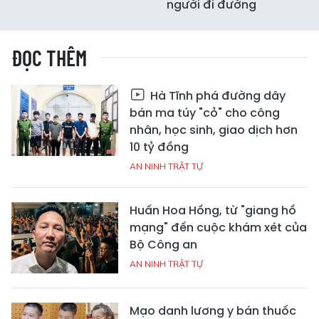
người đi đường
ĐỌC THÊM
Hà Tĩnh phá đường dây
bán ma túy "cỏ" cho công
nhân, học sinh, giao dịch hơn
10 tỷ đồng
AN NINH TRẬT TỰ
Huấn Hoa Hồng, từ "giang hồ
mạng" đến cuộc khám xét của
Bộ Công an
AN NINH TRẬT TỰ
Mạo danh lương y bán thuốc