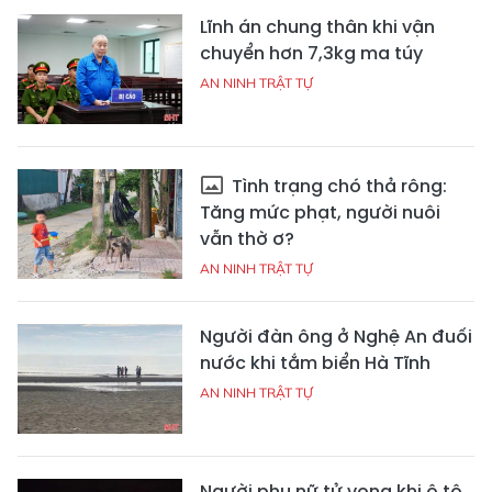
Lĩnh án chung thân khi vận
chuyển hơn 7,3kg ma túy
AN NINH TRẬT TỰ
Tình trạng chó thả rông:
Tăng mức phạt, người nuôi
vẫn thờ ơ?
AN NINH TRẬT TỰ
Người đàn ông ở Nghệ An đuối
nước khi tắm biển Hà Tĩnh
AN NINH TRẬT TỰ
Người phụ nữ tử vong khi ô tô