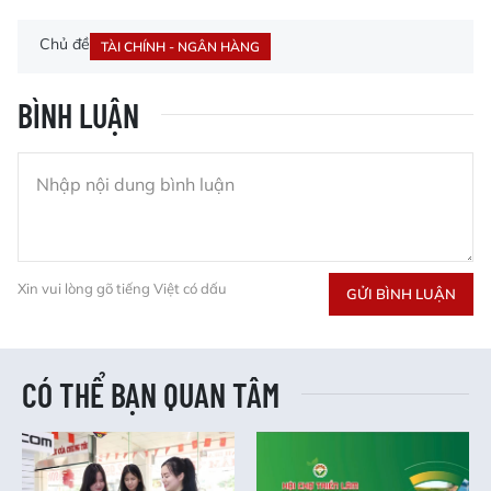
Chủ đề
TÀI CHÍNH - NGÂN HÀNG
BÌNH LUẬN
Xin vui lòng gõ tiếng Việt có dấu
GỬI BÌNH LUẬN
CÓ THỂ BẠN QUAN TÂM