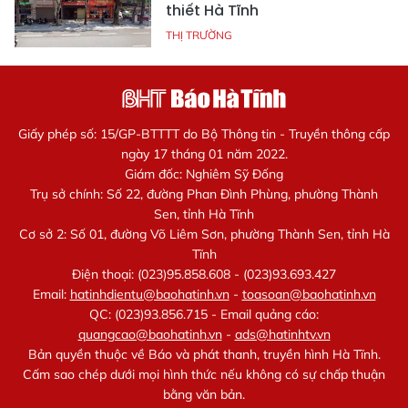
thiết Hà Tĩnh
THỊ TRƯỜNG
Giấy phép số: 15/GP-BTTTT do Bộ Thông tin - Truyền thông cấp
ngày 17 tháng 01 năm 2022.
Giám đốc: Nghiêm Sỹ Đống
Trụ sở chính: Số 22, đường Phan Đình Phùng, phường Thành
Sen, tỉnh Hà Tĩnh
Cơ sở 2: Số 01, đường Võ Liêm Sơn, phường Thành Sen, tỉnh Hà
Tĩnh
Điện thoại: (023)95.858.608 - (023)93.693.427
Email:
hatinhdientu@baohatinh.vn
-
toasoan@baohatinh.vn
QC: (023)93.856.715 - Email quảng cáo:
quangcao@baohatinh.vn
-
ads@hatinhtv.vn
Bản quyền thuộc về Báo và phát thanh, truyền hình Hà Tĩnh.
Cấm sao chép dưới mọi hình thức nếu không có sự chấp thuận
bằng văn bản.