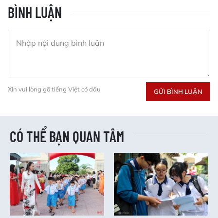
BÌNH LUẬN
Xin vui lòng gõ tiếng Việt có dấu
GỬI BÌNH LUẬN
CÓ THỂ BẠN QUAN TÂM