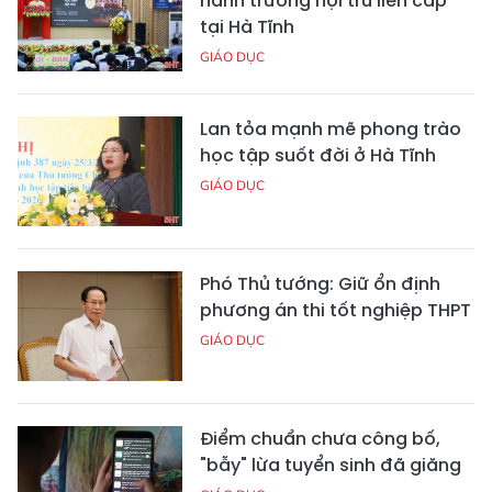
hành trường nội trú liên cấp
tại Hà Tĩnh
GIÁO DỤC
Lan tỏa mạnh mẽ phong trào
học tập suốt đời ở Hà Tĩnh
GIÁO DỤC
Phó Thủ tướng: Giữ ổn định
phương án thi tốt nghiệp THPT
GIÁO DỤC
Điểm chuẩn chưa công bố,
"bẫy" lừa tuyển sinh đã giăng