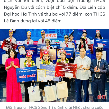
địch với 85 điểm, vượt qua đội Trường THCS
Nguyễn Du với cách biệt chỉ 5 điểm. Đội Liên cấp
Đại học Hà Tĩnh về thứ ba với 77 điểm, còn THCS
Lê Bình dừng lại với 48 điểm.
Đội Trường THCS Sông Trí giành giải Nhất chung cuộc