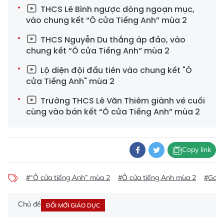
THCS Lê Bình ngược dòng ngoạn mục,
vào chung kết “Ô cửa Tiếng Anh” mùa 2
THCS Nguyễn Du thắng áp đảo, vào
chung kết “Ô cửa Tiếng Anh” mùa 2
Lộ diện đội đầu tiên vào chung kết "Ô
cửa Tiếng Anh" mùa 2
Trường THCS Lê Văn Thiêm giành vé cuối
cùng vào bán kết “Ô cửa Tiếng Anh” mùa 2
Copy link
#“Ô cửa tiếng Anh” mùa 2
#Ô cửa tiếng Anh mùa 2
#Game
Chủ đề
ĐỔI MỚI GIÁO DỤC