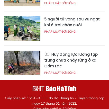
PHÁP LUẬT ĐỜI SỐNG
5 người tử vong sau vụ ngạt
khí ở trại chăn nuôi
PHÁP LUẬT ĐỜI SỐNG
Huy động lực lượng tập
trung chữa cháy rừng ở xã
Cẩm Lạc
PHÁP LUẬT ĐỜI SỐNG
Giấy phép số: 15/GP-BTTTT do Bộ Thông tin - Truyền thông cấp
ngày 17 tháng 01 năm 2022.
Giám đốc: Nghiêm Sỹ Đống