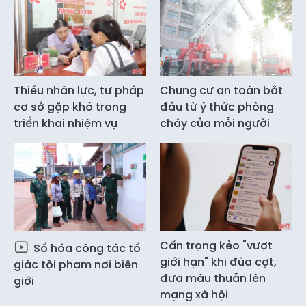
Thiếu nhân lực, tư pháp
Chung cư an toàn bắt
cơ sở gặp khó trong
đầu từ ý thức phòng
triển khai nhiệm vụ
cháy của mỗi người
Cẩn trọng kẻo "vượt
Số hóa công tác tố
giới hạn" khi đùa cợt,
giác tội phạm nơi biên
đưa mâu thuẫn lên
giới
mạng xã hội