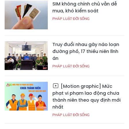
SIM không chính chủ vẫn dễ
mua, khó kiểm soát
PHÁP LUẬT ĐỜI SỐNG
Truy đuổi nhau gây náo loạn
đường phố, 17 thiếu niên lĩnh
án
PHÁP LUẬT ĐỜI SỐNG
[Motion graphic] Mức
phạt vi phạm lao động chưa
thành niên theo quy định mới
nhất
PHÁP LUẬT ĐỜI SỐNG