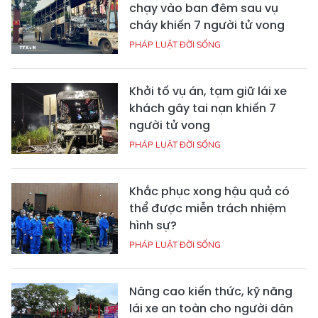
chạy vào ban đêm sau vụ
cháy khiến 7 người tử vong
PHÁP LUẬT ĐỜI SỐNG
Khởi tố vụ án, tạm giữ lái xe
khách gây tai nạn khiến 7
người tử vong
PHÁP LUẬT ĐỜI SỐNG
Khắc phục xong hậu quả có
thể được miễn trách nhiệm
hình sự?
PHÁP LUẬT ĐỜI SỐNG
Nâng cao kiến thức, kỹ năng
lái xe an toàn cho người dân