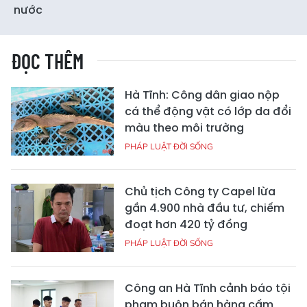
nước
ĐỌC THÊM
Hà Tĩnh: Công dân giao nộp
cá thể động vật có lớp da đổi
màu theo môi trường
PHÁP LUẬT ĐỜI SỐNG
Chủ tịch Công ty Capel lừa
gần 4.900 nhà đầu tư, chiếm
đoạt hơn 420 tỷ đồng
PHÁP LUẬT ĐỜI SỐNG
Công an Hà Tĩnh cảnh báo tội
phạm buôn bán hàng cấm