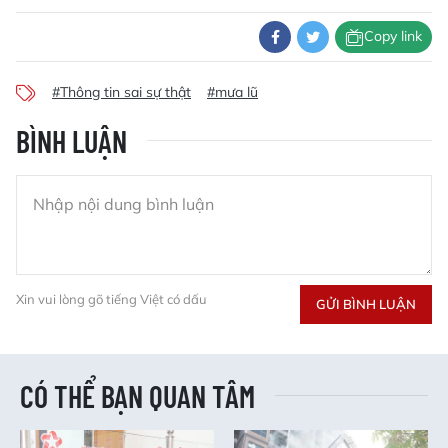
Copy link
#Thông tin sai sự thật
#mưa lũ
BÌNH LUẬN
Xin vui lòng gõ tiếng Việt có dấu
GỬI BÌNH LUẬN
CÓ THỂ BẠN QUAN TÂM