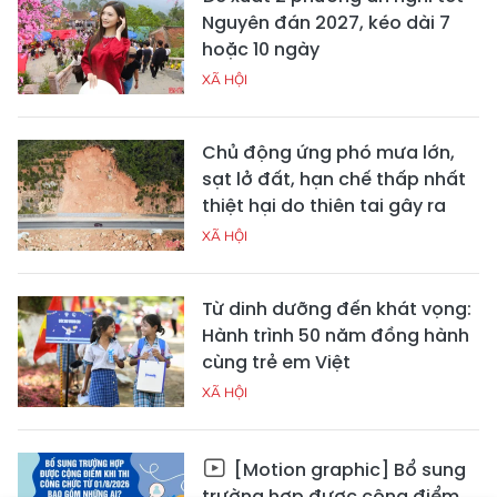
Nguyên đán 2027, kéo dài 7
hoặc 10 ngày
XÃ HỘI
Chủ động ứng phó mưa lớn,
sạt lở đất, hạn chế thấp nhất
thiệt hại do thiên tai gây ra
XÃ HỘI
Từ dinh dưỡng đến khát vọng:
Hành trình 50 năm đồng hành
cùng trẻ em Việt
XÃ HỘI
[Motion graphic] Bổ sung
trường hợp được cộng điểm