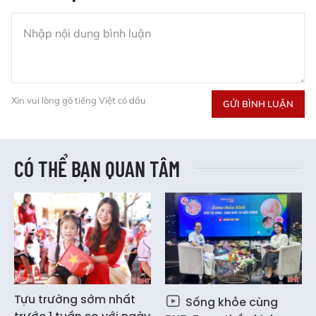
Xin vui lòng gõ tiếng Việt có dấu
GỬI BÌNH LUẬN
CÓ THỂ BẠN QUAN TÂM
Tựu trường sớm nhất
Sống khỏe cùng