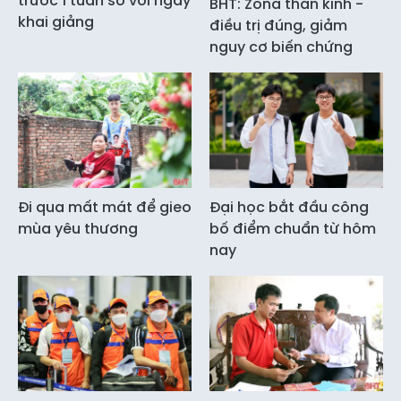
trước 1 tuần so với ngày
BHT: Zona thần kinh -
khai giảng
điều trị đúng, giảm
nguy cơ biến chứng
Đi qua mất mát để gieo
Đại học bắt đầu công
mùa yêu thương
bố điểm chuẩn từ hôm
nay