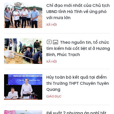
Chỉ đạo mới nhất của Chủ tịch
UBND tỉnh Hà Tĩnh về ứng phó
với mưa lớn
XÃ HỘI
Theo nguồn tin, tổ chức
tìm kiếm hài cốt liệt sĩ ở Hương
Bình, Phúc Trạch
XÃ HỘI
Hủy toàn bộ kết quả tại điểm
thi Trường THPT Chuyên Tuyên
Quang
GIÁO DỤC
Đề xuất 2 phương án nghỉ tết