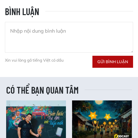
BÌNH LUẬN
Xin vui lòng gõ tiếng Việt có dấu
GỬI BÌNH LUẬN
CÓ THỂ BẠN QUAN TÂM