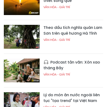
thiết sông quê
VĂN HÓA - GIẢI TRÍ
Theo dấu tích nghĩa quân Lam
Sơn trên quê hương Hà Tĩnh
VĂN HÓA - GIẢI TRÍ
Podcast tản văn: Xôn xao
tháng Bảy
VĂN HÓA - GIẢI TRÍ
Lý do món ăn nước ngoài liên
tục "tạo trend" tại Việt Nam