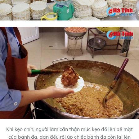
Khi kẹo chín, người làm cẩn thận múc kẹo đổ lên bề mặt
của bánh đa, dàn đều rồi úp chiếc bánh đa còn lại lên