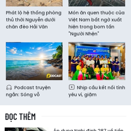
Phát lộ hệ thống phòng
Món ăn quen thuộc của
thủ thời Nguyễn dưới
Việt Nam bất ngờ xuất
chân đèo Hải Vân
hiện trong bom tấn
"Người Nhện"
Podcast truyện
Nhịp cầu kết nối tình
ngắn: Sóng vỗ
yêu ví, giặm
ĐỌC THÊM
Áp dụng Nghị định 287 về tiền