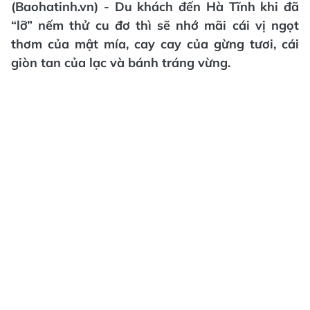
(Baohatinh.vn) - Du khách đến Hà Tĩnh khi đã
“lỡ” nếm thử cu đơ thì sẽ nhớ mãi cái vị ngọt
thơm của mật mía, cay cay của gừng tươi, cái
giòn tan của lạc và bánh tráng vừng.