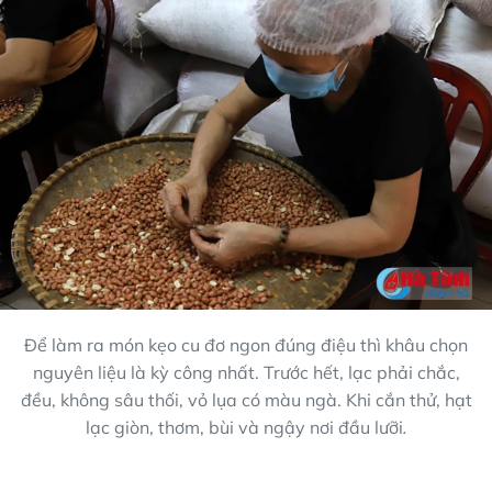
Để làm ra món kẹo cu đơ ngon đúng điệu thì khâu chọn
nguyên liệu là kỳ công nhất. Trước hết, lạc phải chắc,
đều, không sâu thối, vỏ lụa có màu ngà. Khi cắn thử, hạt
lạc giòn, thơm, bùi và ngậy nơi đầu lưỡi
.