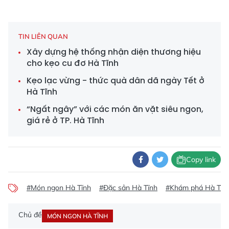
TIN LIÊN QUAN
Xây dựng hệ thống nhận diện thương hiệu
cho kẹo cu đơ Hà Tĩnh
Kẹo lạc vừng - thức quà dân dã ngày Tết ở
Hà Tĩnh
“Ngất ngây” với các món ăn vặt siêu ngon,
giá rẻ ở TP. Hà Tĩnh
Copy link
#Món ngon Hà Tĩnh
#Đặc sản Hà Tĩnh
#Khám phá Hà Tĩn
Chủ đề
MÓN NGON HÀ TĨNH