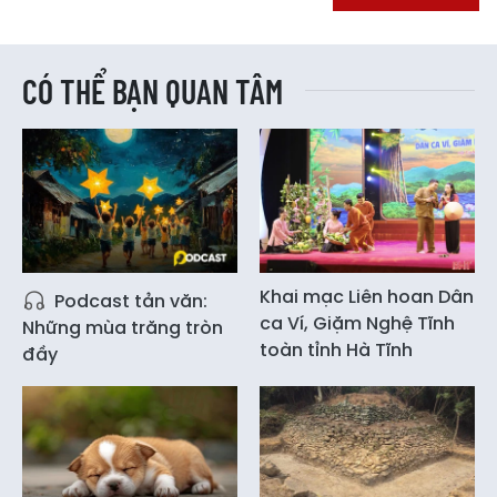
CÓ THỂ BẠN QUAN TÂM
Khai mạc Liên hoan Dân
Podcast tản văn:
ca Ví, Giặm Nghệ Tĩnh
Những mùa trăng tròn
toàn tỉnh Hà Tĩnh
đầy