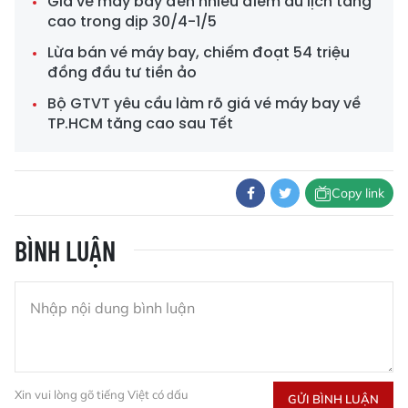
Giá vé máy bay đến nhiều điểm du lịch tăng
cao trong dịp 30/4-1/5
Lừa bán vé máy bay, chiếm đoạt 54 triệu
đồng đầu tư tiền ảo
Bộ GTVT yêu cầu làm rõ giá vé máy bay về
TP.HCM tăng cao sau Tết
Copy link
BÌNH LUẬN
Xin vui lòng gõ tiếng Việt có dấu
GỬI BÌNH LUẬN