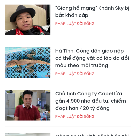
"Giang hồ mạng" Khánh Sky bị
bắt khẩn cấp
PHÁP LUẬT ĐỜI SỐNG
Hà Tĩnh: Công dân giao nộp
cá thể động vật có lớp da đổi
màu theo môi trường
PHÁP LUẬT ĐỜI SỐNG
Chủ tịch Công ty Capel lừa
gần 4.900 nhà đầu tư, chiếm
đoạt hơn 420 tỷ đồng
PHÁP LUẬT ĐỜI SỐNG