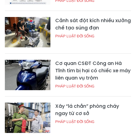
PHÁP LUẬT ĐỜI SỐNG
Cảnh sát đột kích nhiều xưởng
chế tạo súng đạn
PHÁP LUẬT ĐỜI SỐNG
Cơ quan CSĐT Công an Hà
Tĩnh tìm bị hại có chiếc xe máy
liên quan vụ trộm
PHÁP LUẬT ĐỜI SỐNG
Xây “lá chắn” phòng cháy
ngay từ cơ sở
PHÁP LUẬT ĐỜI SỐNG