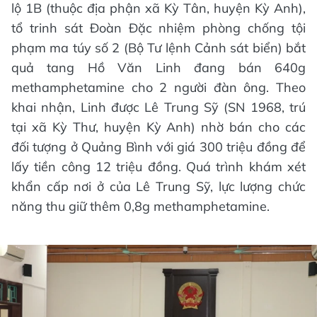
lộ 1B (thuộc địa phận xã Kỳ Tân, huyện Kỳ Anh),
tổ trinh sát Đoàn Đặc nhiệm phòng chống tội
phạm ma túy số 2 (Bộ Tư lệnh Cảnh sát biển) bắt
quả tang Hồ Văn Linh đang bán 640g
methamphetamine cho 2 người đàn ông. Theo
khai nhận, Linh được Lê Trung Sỹ (SN 1968, trú
tại xã Kỳ Thư, huyện Kỳ Anh) nhờ bán cho các
đối tượng ở Quảng Bình với giá 300 triệu đồng để
lấy tiền công 12 triệu đồng. Quá trình khám xét
khẩn cấp nơi ở của Lê Trung Sỹ, lực lượng chức
năng thu giữ thêm 0,8g methamphetamine.