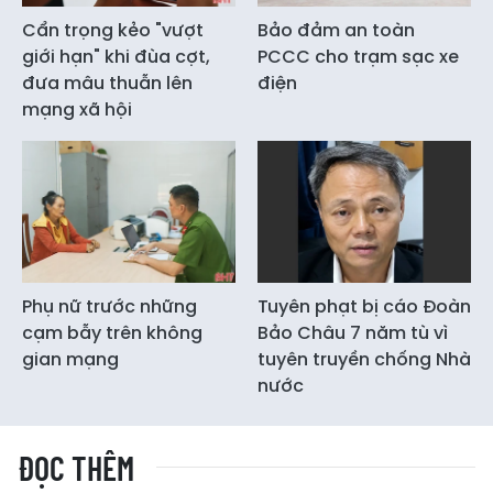
Cẩn trọng kẻo "vượt
Bảo đảm an toàn
giới hạn" khi đùa cợt,
PCCC cho trạm sạc xe
đưa mâu thuẫn lên
điện
mạng xã hội
Phụ nữ trước những
Tuyên phạt bị cáo Đoàn
cạm bẫy trên không
Bảo Châu 7 năm tù vì
gian mạng
tuyên truyền chống Nhà
nước
ĐỌC THÊM