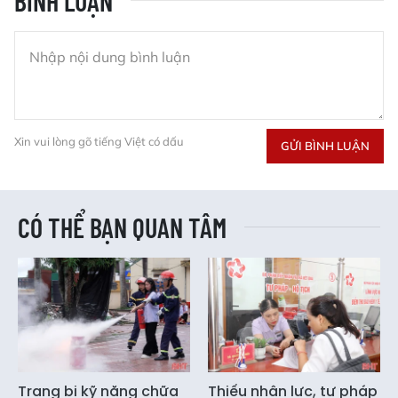
BÌNH LUẬN
Xin vui lòng gõ tiếng Việt có dấu
GỬI BÌNH LUẬN
CÓ THỂ BẠN QUAN TÂM
Trang bị kỹ năng chữa
Thiếu nhân lực, tư pháp