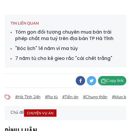
TIN LIÊN QUAN
Tóm gọn đối tượng chuyên mua bán trái
phép chất ma tuý trên địa bàn TP Hà Tĩnh
"Bóc lịch" 14 năm vì ma túy
7 năm tù cho kẻ gieo rắc "cái chết trắng"
Copy link
#Hà Tĩnh 24h
#Ra tù
#Tiền án
#Chung thân
#Mua bán 
Chủ đề
CHUYỆN VỤ ÁN