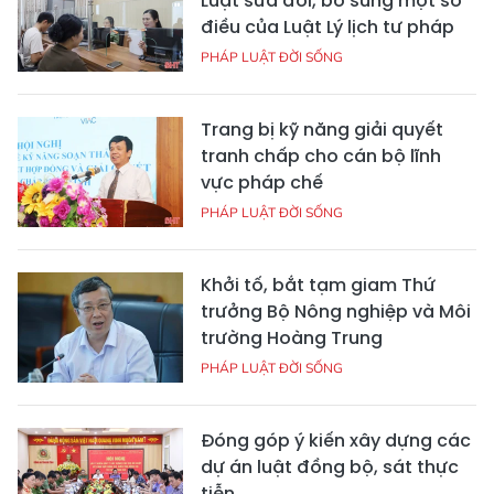
Luật sửa đổi, bổ sung một số
điều của Luật Lý lịch tư pháp
PHÁP LUẬT ĐỜI SỐNG
Trang bị kỹ năng giải quyết
tranh chấp cho cán bộ lĩnh
vực pháp chế
PHÁP LUẬT ĐỜI SỐNG
Khởi tố, bắt tạm giam Thứ
trưởng Bộ Nông nghiệp và Môi
trường Hoàng Trung
PHÁP LUẬT ĐỜI SỐNG
Đóng góp ý kiến xây dựng các
dự án luật đồng bộ, sát thực
tiễn