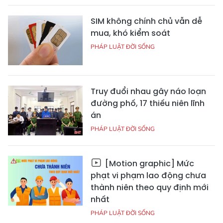
SIM không chính chủ vẫn dễ
mua, khó kiểm soát
PHÁP LUẬT ĐỜI SỐNG
Truy đuổi nhau gây náo loạn
đường phố, 17 thiếu niên lĩnh
án
PHÁP LUẬT ĐỜI SỐNG
[Motion graphic] Mức
phạt vi phạm lao động chưa
thành niên theo quy định mới
nhất
PHÁP LUẬT ĐỜI SỐNG