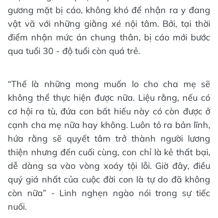
gương mặt bị cáo, không khó để nhận ra y đang
vật vã với những giằng xé nội tâm. Bởi, tại thời
điểm nhận mức án chung thân, bị cáo mới bước
qua tuổi 30 - độ tuổi còn quá trẻ.
“Thế là những mong muốn lo cho cha mẹ sẽ
không thể thực hiện được nữa. Liệu rằng, nếu có
cơ hội ra tù, đứa con bất hiếu này có còn được ở
cạnh cha mẹ nữa hay không. Luôn tỏ ra bản lĩnh,
hứa rằng sẽ quyết tâm trở thành người lương
thiện nhưng đến cuối cùng, con chỉ là kẻ thất bại,
dễ dàng sa vào vòng xoáy tội lỗi. Giờ đây, điều
quý giá nhất của cuộc đời con là tự do đã không
còn nữa” - Linh nghẹn ngào nói trong sự tiếc
nuối.