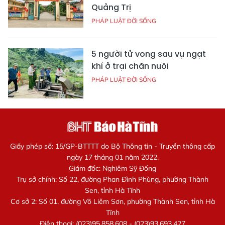
Quảng Trị
PHÁP LUẬT ĐỜI SỐNG
5 người tử vong sau vụ ngạt
khí ở trại chăn nuôi
PHÁP LUẬT ĐỜI SỐNG
Giấy phép số: 15/GP-BTTTT do Bộ Thông tin - Truyền thông cấp
ngày 17 tháng 01 năm 2022.
Giám đốc: Nghiêm Sỹ Đống
Trụ sở chính: Số 22, đường Phan Đình Phùng, phường Thành
Sen, tỉnh Hà Tĩnh
Cơ sở 2: Số 01, đường Võ Liêm Sơn, phường Thành Sen, tỉnh Hà
Tĩnh
Điện thoại: (023)95.858.608 - (023)93.693.427