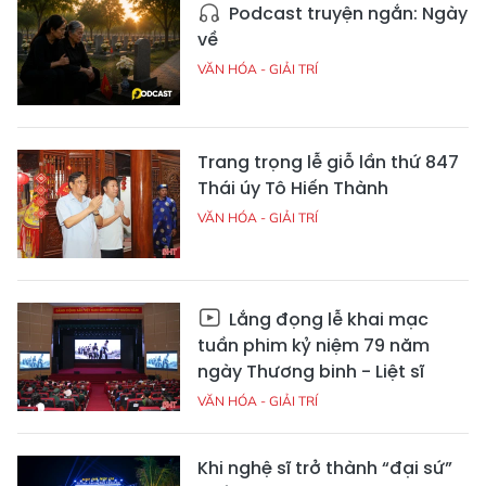
Podcast truyện ngắn: Ngày
về
VĂN HÓA - GIẢI TRÍ
Trang trọng lễ giỗ lần thứ 847
Thái úy Tô Hiến Thành
VĂN HÓA - GIẢI TRÍ
Lắng đọng lễ khai mạc
tuần phim kỷ niệm 79 năm
ngày Thương binh - Liệt sĩ
VĂN HÓA - GIẢI TRÍ
Khi nghệ sĩ trở thành “đại sứ”