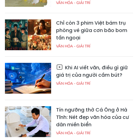
VĂN HÓA - GIẢI TRÍ
Chỉ còn 3 phim Việt bám trụ
phòng vé giữa cơn bão bom
tấn ngoại
VĂN HÓA - GIẢI TRÍ
Khi AI viết văn, điều gì giữ
giá trị của người cầm bút?
VĂN HÓA - GIẢI TRÍ
Tín ngưỡng thờ Cá Ông ở Hà
Tĩnh: Nét đẹp văn hóa của cư
dân miền biển
VĂN HÓA - GIẢI TRÍ