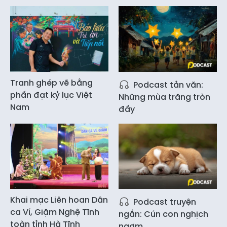
Tranh ghép vẽ bằng
Podcast tản văn:
phấn đạt kỷ lục Việt
Những mùa trăng tròn
Nam
đầy
Khai mạc Liên hoan Dân
Podcast truyện
ca Ví, Giặm Nghệ Tĩnh
ngắn: Cún con nghịch
toàn tỉnh Hà Tĩnh
ngợm