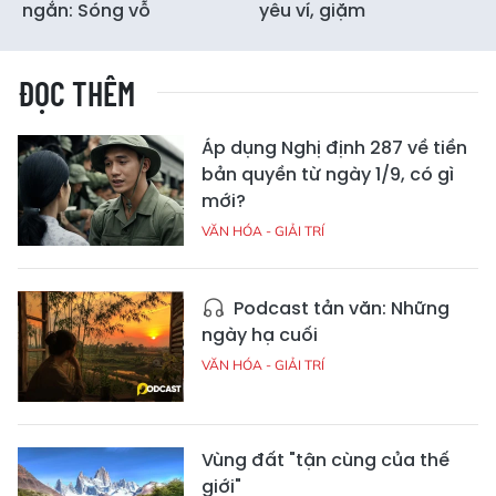
ngắn: Sóng vỗ
yêu ví, giặm
ĐỌC THÊM
Áp dụng Nghị định 287 về tiền
bản quyền từ ngày 1/9, có gì
mới?
VĂN HÓA - GIẢI TRÍ
Podcast tản văn: Những
ngày hạ cuối
VĂN HÓA - GIẢI TRÍ
Vùng đất "tận cùng của thế
giới"