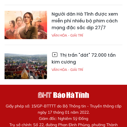
Người dân Hà Tĩnh được xem
miễn phí nhiều bộ phim cách
mạng đặc sắc dịp 27/7
VĂN HÓA - GIẢI TRÍ
Thị trấn "dát" 72.000 tấn
kim cương
VĂN HÓA - GIẢI TRÍ
Giấy phép số: 15/GP-BTTTT do Bộ Thông tin - Truyền thông cấp
ngày 17 tháng 01 năm 2022.
Giám đốc: Nghiêm Sỹ Đống
Trụ sở chính: Số 22, đường Phan Đình Phùng, phường Thành