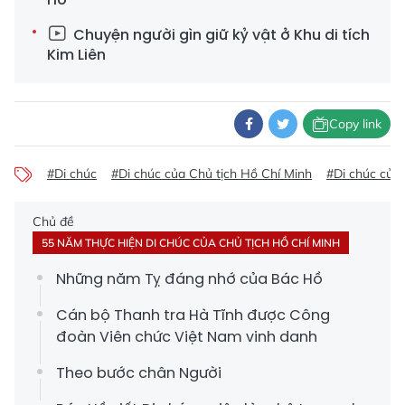
Chuyện người gìn giữ kỷ vật ở Khu di tích
Kim Liên
Copy link
#Di chúc
#Di chúc của Chủ tịch Hồ Chí Minh
#Di chúc của
Chủ đề
55 NĂM THỰC HIỆN DI CHÚC CỦA CHỦ TỊCH HỒ CHÍ MINH
Những năm Tỵ đáng nhớ của Bác Hồ
Cán bộ Thanh tra Hà Tĩnh được Công
đoàn Viên chức Việt Nam vinh danh
Theo bước chân Người