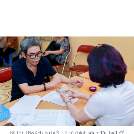
Bộ LĐ-TB&XH cho biết, sẽ có chính sách đặc biệt để