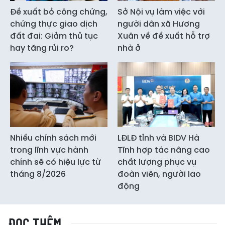
Đề xuất bỏ công chứng,
Sở Nội vụ làm việc với
chứng thực giao dịch
người dân xã Hương
đất đai: Giảm thủ tục
Xuân về đề xuất hỗ trợ
hay tăng rủi ro?
nhà ở
Nhiều chính sách mới
LĐLĐ tỉnh và BIDV Hà
trong lĩnh vực hành
Tĩnh hợp tác nâng cao
chính sẽ có hiệu lực từ
chất lượng phục vụ
tháng 8/2026
đoàn viên, người lao
động
ĐỌC THÊM