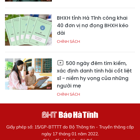
BHXH tỉnh Hà Tĩnh công khai
40 đơn vị nợ đọng BHXH kéo
dài
CHÍNH SÁCH
500 ngày đêm tìm kiếm,
xác định danh tính hài cốt liệt
sĩ - niềm hy vọng của những
người mẹ
CHÍNH SÁCH
Giấy phép số: 15/GP-BTTTT do Bộ Thông tin - Truyền thông cấp
ngày 17 tháng 01 năm 2022.