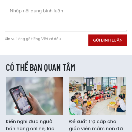
Xin vui lòng gõ tiếng Việt có dấu
GỬI BÌNH LUẬN
CÓ THỂ BẠN QUAN TÂM
Kiến nghị đưa người
Đề xuất trợ cấp cho
bán hàng online, lao
giáo viên mầm non đã