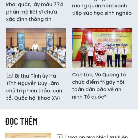
khai quật, lấy mẫu 774
mang quân hàm xanh
phần mộ liệt sĩ chưa
tiếp sức học sinh nghèo
xác định thông tin
Can Lộc, Vũ Quang tổ
Bí thư Tỉnh ủy Hà
chức điểm “Ngày hội
Tĩnh Nguyễn Duy Lâm
toàn dân bảo vệ an
chủ trì phiên thảo luận
ninh Tổ quốc”
tổ, Quốc hội khoá XVI
ĐỌC THÊM
[Motion Graphic] Sự kiện