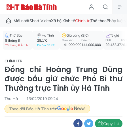
Mới nhất
Short Video
Xã hội
Kinh tế
Chính trị
Thể thao
Pháp luật
V
Thứ Bảy
Hà Tĩnh
Giá vàng (SJC)
Tỷ giá
8 tháng 8
28.1°C
Mua vào
Bán ra
EUR
USD
141,000,000
144,000,000
29,432.37
26,
26 tháng 6 Âm lịch
Độ ẩm 83.4%
CHÍNH TRỊ
Đồng chí Hoàng Trung Dũng
được bầu giữ chức Phó Bí thư
Thường trực Tỉnh ủy Hà Tĩnh
Thu Hà
13/02/2019 09:24
Theo dõi Báo Hà Tĩnh trên
Copy link