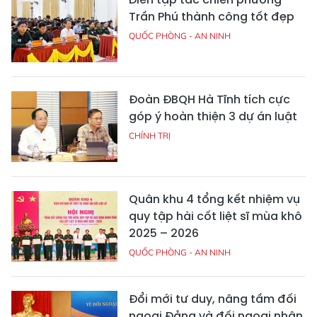
Trần Phú thành công tốt đẹp
QUỐC PHÒNG - AN NINH
Đoàn ĐBQH Hà Tĩnh tích cực
góp ý hoàn thiện 3 dự án luật
CHÍNH TRỊ
Quân khu 4 tổng kết nhiệm vụ
quy tập hài cốt liệt sĩ mùa khô
2025 – 2026
QUỐC PHÒNG - AN NINH
Đổi mới tư duy, nâng tầm đối
ngoại Đảng và đối ngoại nhân