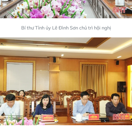
Bí thư Tỉnh ủy Lê Đình Sơn chủ trì hội nghị