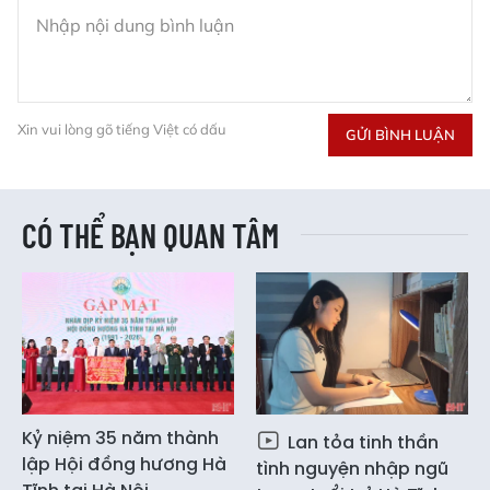
Xin vui lòng gõ tiếng Việt có dấu
GỬI BÌNH LUẬN
CÓ THỂ BẠN QUAN TÂM
Kỷ niệm 35 năm thành
Lan tỏa tinh thần
lập Hội đồng hương Hà
tình nguyện nhập ngũ