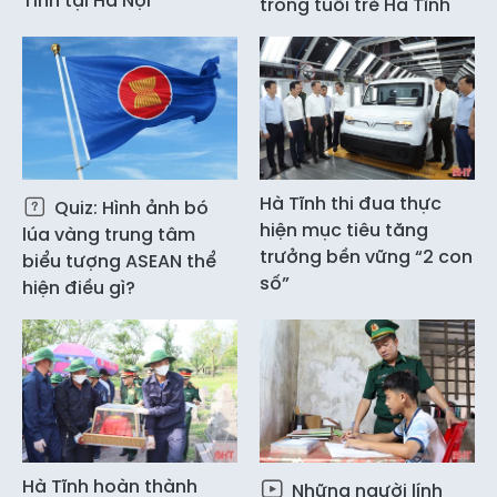
Tĩnh tại Hà Nội
trong tuổi trẻ Hà Tĩnh
Hà Tĩnh thi đua thực
Quiz: Hình ảnh bó
hiện mục tiêu tăng
lúa vàng trung tâm
trưởng bền vững “2 con
biểu tượng ASEAN thể
số”
hiện điều gì?
Hà Tĩnh hoàn thành
Những người lính