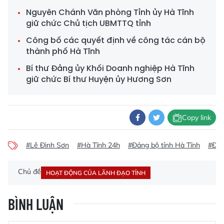
Nguyên Chánh Văn phòng Tỉnh ủy Hà Tĩnh
giữ chức Chủ tịch UBMTTQ tỉnh
Công bố các quyết định về công tác cán bộ
thành phố Hà Tĩnh
Bí thư Đảng ủy Khối Doanh nghiệp Hà Tĩnh
giữ chức Bí thư Huyện ủy Hương Sơn
Copy link
#Lê Đình Sơn
#Hà Tĩnh 24h
#Đảng bộ tỉnh Hà Tĩnh
#Đại
Chủ đề
HOẠT ĐỘNG CỦA LÃNH ĐẠO TỈNH
BÌNH LUẬN