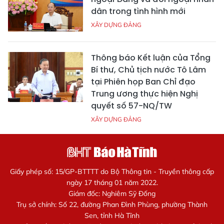
dân trong tình hình mới
XÂY DỰNG ĐẢNG
Thông báo Kết luận của Tổng
Bí thư, Chủ tịch nước Tô Lâm
tại Phiên họp Ban Chỉ đạo
Trung ương thực hiện Nghị
quyết số 57-NQ/TW
XÂY DỰNG ĐẢNG
Giấy phép số: 15/GP-BTTTT do Bộ Thông tin - Truyền thông cấp
ngày 17 tháng 01 năm 2022.
Giám đốc: Nghiêm Sỹ Đống
Trụ sở chính: Số 22, đường Phan Đình Phùng, phường Thành
Sen, tỉnh Hà Tĩnh