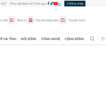
3.427
Theo dõi Báo Hà Tĩnh qua
Đăng nhập
in mới
Báo in
Đa phương tiện
Truyền hình
VỀ HÀ TĨNH
ĐỜI SỐNG
CÔNG NGHỆ
CỘNG ĐỒNG