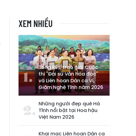
XEM NHIỀU
n
Tổng kết, trao giải Cuộc
thi "Đại sứ Văn hóa đọc"
và Liên hoan Dân ca Ví,
Giặm Nghệ Tĩnh năm 2026
Những người đẹp quê Hà
Tĩnh nổi bật tại Hoa hậu
Việt Nam 2026
Khai mạc Liên hoan Dân ca