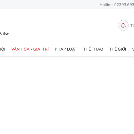
Hotline: 02393.69
T
HỘI
VĂN HÓA - GIẢI TRÍ
PHÁP LUẬT
THỂ THAO
THẾ GIỚI