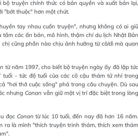
hi bộ truyện chính thức có bản quyền và xuất bản lại
ới "bớt thuộc" hơn một chút.
chuyền tay nhau cuốn truyện", nhưng không có ai gi
tầm các ấn bản, mô hình, thậm chí du lịch Nhật Bả
a chị cũng phần nào chịu ảnh hưởng từ cô/dì mà qua
an
từ năm 1997, cho biết bộ truyện ngày ấy đã lập tứ
tuổi - tức độ tuổi của các cô cậu thám tử nhí tron
và cả "hơi thở cuộc sống" phả trong câu chuyện. Dù sa
hác nhưng
Conan
vẫn giữ một vị trí đặc biệt trong lòn
ầu đọc
Conan
từ lúc 10 tuổi, đến nay đã hơn 16 năm
n ra là mình "thích truyện trinh thám, thích xem thá
ạm".