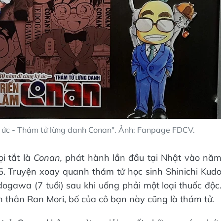
ký ức - Thám tử lừng danh Conan". Ảnh: Fanpage FDCV.
i tắt là
Conan,
phát hành lần đầu tại Nhật vào nă
. Truyện xoay quanh thám tử học sinh Shinichi Kud
dogawa (7 tuổi) sau khi uống phải một loại thuốc độc
 thân Ran Mori, bố của cô bạn này cũng là thám tử.