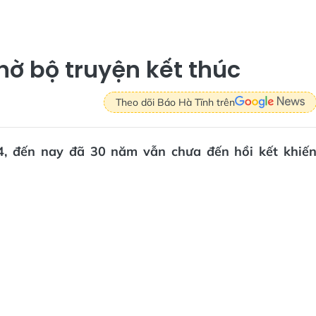
ờ bộ truyện kết thúc
Theo dõi Báo Hà Tĩnh trên
4, đến nay đã 30 năm vẫn chưa đến hồi kết khiế