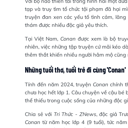
Với bộ não thiên tài trong hình hài một đ
tạp và truy tìm tổ chức tội phạm đã hại m
truyện đan xen các yếu tố tình cảm, lãn
thám được nhiều độc giả yêu thích.
Tại Việt Nam,
Conan
được xem là bộ truyệ
nhiên, việc những tập truyện cứ mãi kéo dà
thêm thắt khiến nhiều người hâm mộ cũng n
Những tuổi thơ, tuổi trẻ đi cùng 'Conan'
Tính đến năm 2024, truyện
Conan
chính t
chưa học hết lớp 1. Câu chuyện về cậu bé 
thể thiếu trong cuộc sống của những độc gi
Chia sẻ với
Tri Thức - ZNews
, độc giả Tr
Conan
từ năm học lớp 4 (9 tuổi), tức nă