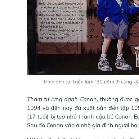
Hình ảnh tại triển lãm "30 năm đi cùng 
Thám tử lừng danh Conan
, thường được gọ
1994 và đến nay đã xuất bản đến tập 105
(17 tuổi) bị teo nhỏ thành cậu bé Conan E
Sau đó Conan vào ở nhờ gia đình người bạn