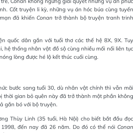
ứa trẻ, Conan không ngừng giải quyết những vụ án phứ
ình. Cốt truyện li kỳ, những vụ án hóc búa cùng tuyế
g mạn đã khiến
Conan
trở thành bộ truyện tranh trin
n quốc dân gắn với tuổi thơ các thế hệ 8X, 9X. Tu
i, hệ thống nhân vật đồ sộ cùng nhiều mối nối liên tụ
óng lòng được hé lộ kết thúc cuối cùng.
hức bước sang tuổi 30, dù nhân vật chính thì vẫn mã
bị thời gian bỏ quên này đã trở thành một phần khôn
ả gắn bó với bộ truyện.
ương Thùy Linh (35 tuổi, Hà Nội) cho biết bắt đầu đọ
m 1998, đến nay đã 26 năm. Do đó có thể nói
Cona