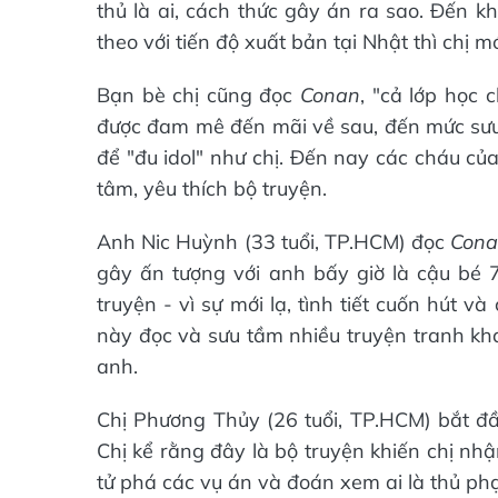
thủ là ai, cách thức gây án ra sao. Đến k
theo với tiến độ xuất bản tại Nhật thì chị m
Bạn bè chị cũng đọc
Conan
, "cả lớp học 
được đam mê đến mãi về sau, đến mức sưu 
để "đu idol" như chị. Đến nay các cháu củ
tâm, yêu thích bộ truyện.
Anh Nic Huỳnh (33 tuổi, TP.HCM) đọc
Con
gây ấn tượng với anh bấy giờ là cậu bé 7 
truyện - vì sự mới lạ, tình tiết cuốn hút 
này đọc và sưu tầm nhiều truyện tranh k
anh.
Chị Phương Thủy (26 tuổi, TP.HCM) bắt đ
Chị kể rằng đây là bộ truyện khiến chị nhậ
tử phá các vụ án và đoán xem ai là thủ ph