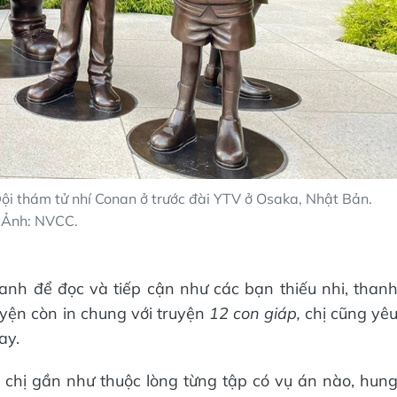
ội thám tử nhí Conan ở trước đài YTV ở Osaka, Nhật Bản.
Ảnh: NVCC.
tranh để đọc và tiếp cận như các bạn thiếu nhi, than
uyện còn in chung với truyện
12 con giáp,
chị cũng yê
ay.
 chị gần như thuộc lòng từng tập có vụ án nào, hun