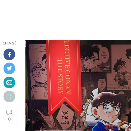
CHIA SẺ
0