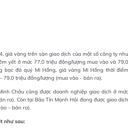
4, giá vàng trên sàn giao dịch của một số công ty nh
êm yết ở mức 77,0 triệu đồng/lượng mua vào và 79,
ng bạc đá quý Mi Hồng, giá vàng Mi Hồng thời điể
 79,0 triệu đồng/lượng (mua vào - bán ra).
Minh Châu cũng được doanh nghiệp giao dịch ở mứ
bán ra). Còn tại Bảo Tín Mạnh Hải đang được giao dịc
ào – bán ra).
t như sau: