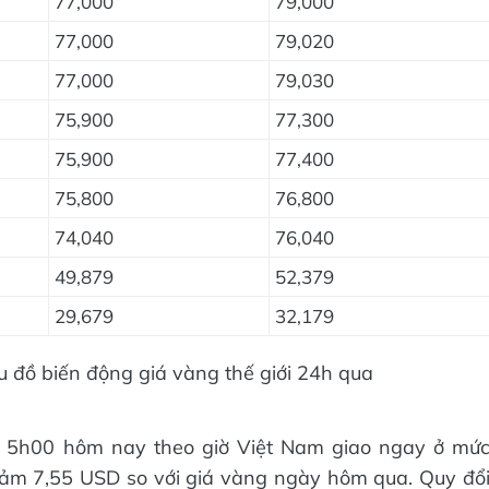
77,000
79,000
77,000
79,020
77,000
79,030
75,900
77,300
75,900
77,400
75,800
76,800
74,040
76,040
49,879
52,379
29,679
32,179
u đồ biến động giá vàng thế giới 24h qua
lúc 5h00 hôm nay theo giờ Việt Nam giao ngay ở mứ
ảm 7,55 USD so với giá vàng ngày hôm qua. Quy đổ