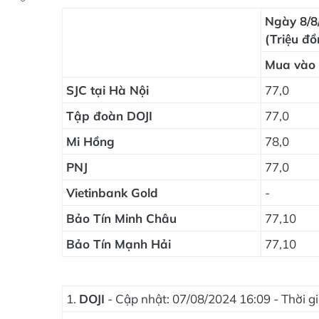
Ngày 8/8
(Triệu đồ
Mua vào
SJC tại Hà Nội
77,0
Tập đoàn DOJI
77,0
Mi Hồng
78,0
PNJ
77,0
Vietinbank Gold
-
Bảo Tín Minh Châu
77,10
Bảo Tín Mạnh Hải
77,10
1.
DOJI
- Cập nhật: 07/08/2024 16:09 - Thời 