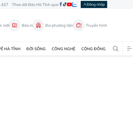
3.427
Theo dõi Báo Hà Tĩnh qua
Đăng nhập
in mới
Báo in
Đa phương tiện
Truyền hình
VỀ HÀ TĨNH
ĐỜI SỐNG
CÔNG NGHỆ
CỘNG ĐỒNG