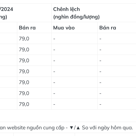
/2024
Chênh lệch
ng)
(nghìn đồng/lượng)
Bán ra
Mua vào
Bán ra
79,0
-
-
79,0
-
-
79,0
-
-
79,0
-
-
79,0
-
-
79,0
-
-
79,0
-
-
gian website nguồn cung cấp - ▼/▲ So với ngày hôm qua.