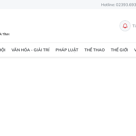
Hotline: 02393.69
T
HỘI
VĂN HÓA - GIẢI TRÍ
PHÁP LUẬT
THỂ THAO
THẾ GIỚI