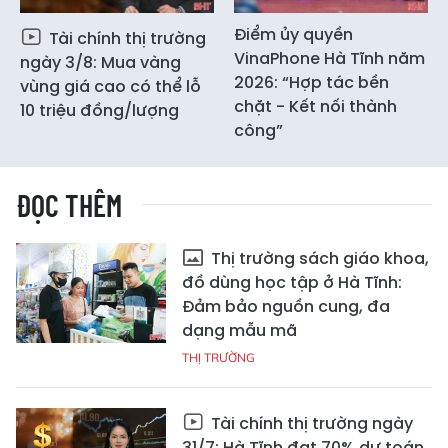
Điểm ủy quyền
Tài chính thị trường
VinaPhone Hà Tĩnh năm
ngày 3/8: Mua vàng
2026: “Hợp tác bền
vùng giá cao có thể lỗ
chặt - Kết nối thành
10 triệu đồng/lượng
công”
ĐỌC THÊM
Thị trường sách giáo khoa,
đồ dùng học tập ở Hà Tĩnh:
Đảm bảo nguồn cung, đa
dạng mẫu mã
THỊ TRƯỜNG
Tài chính thị trường ngày
31/7: Hà Tĩnh đạt 70% dự toán