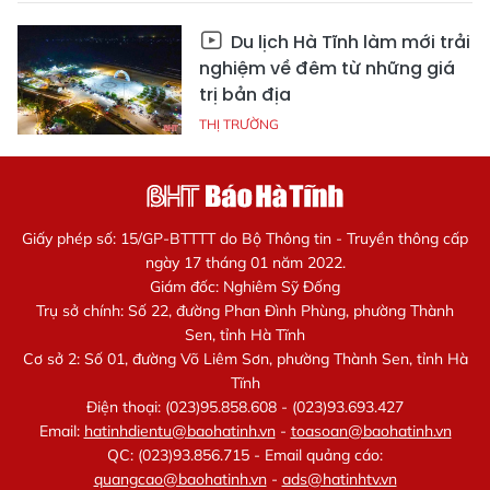
Du lịch Hà Tĩnh làm mới trải
nghiệm về đêm từ những giá
trị bản địa
THỊ TRƯỜNG
Giấy phép số: 15/GP-BTTTT do Bộ Thông tin - Truyền thông cấp
ngày 17 tháng 01 năm 2022.
Giám đốc: Nghiêm Sỹ Đống
Trụ sở chính: Số 22, đường Phan Đình Phùng, phường Thành
Sen, tỉnh Hà Tĩnh
Cơ sở 2: Số 01, đường Võ Liêm Sơn, phường Thành Sen, tỉnh Hà
Tĩnh
Điện thoại: (023)95.858.608 - (023)93.693.427
Email:
hatinhdientu@baohatinh.vn
-
toasoan@baohatinh.vn
QC: (023)93.856.715 - Email quảng cáo:
quangcao@baohatinh.vn
-
ads@hatinhtv.vn