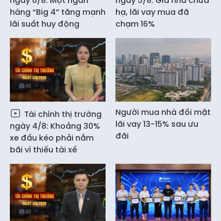
ngày 6/8: Một ngân
ngày 5/8: Giá nhà chưa
hàng “Big 4” tăng mạnh
hạ, lãi vay mua đã
lãi suất huy động
chạm 16%
Người mua nhà đối mặt
Tài chính thị trường
lãi vay 13-15% sau ưu
ngày 4/8: Khoảng 30%
đãi
xe đầu kéo phải nằm
bãi vì thiếu tài xế